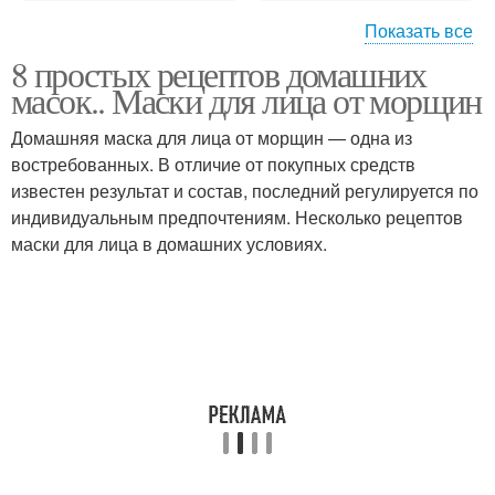
Показать все
8 простых рецептов домашних
Банановая маска
Огуречная маска
масок.. Маски для лица от морщин
Домашняя маска для лица от морщин — одна из
востребованных. В отличие от покупных средств
известен результат и состав, последний регулируется по
Маска от морщин
Возрастные маски
индивидуальным предпочтениям. Несколько рецептов
маски для лица в домашних условиях.
Эффективные маски
Маски от морщин
Маски от морщин на
Маска от глубоких
лице
морщин