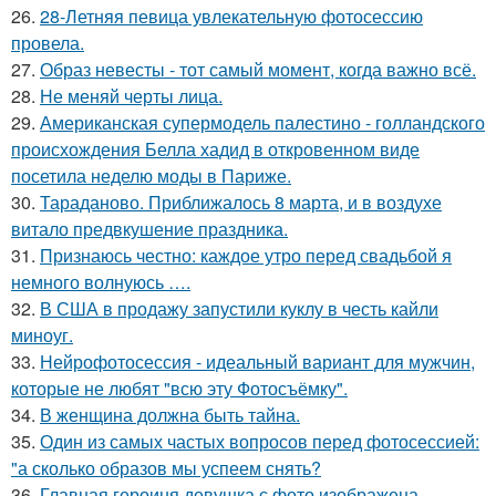
26.
28-Летняя певица увлекательную фотосессию
провела.
27.
Образ невесты - тот самый момент, когда важно всё.
28.
Не меняй черты лица.
29.
Американская супермодель палестино - голландского
происхождения Белла хадид в откровенном виде
посетила неделю моды в Париже.
30.
Тараданово. Приближалось 8 марта, и в воздухе
витало предвкушение праздника.
31.
Признаюсь честно: каждое утро перед свадьбой я
немного волнуюсь ….
32.
В США в продажу запустили куклу в честь кайли
миноуг.
33.
Нейрофотосессия - идеальный вариант для мужчин,
которые не любят "всю эту Фотосъёмку".
34.
В женщина должна быть тайна.
35.
Один из самых частых вопросов перед фотосессией:
"а сколько образов мы успеем снять?
36.
Главная героиня девушка с фото изображена