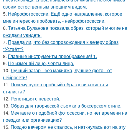
своим естественным внешним видом.
5.
Нейрофотосессии. Ещё одно направление, которое
мне интересно пробовать, - нейрофотосессии.
6.
Татьяна Буланова показала образ, который многие не
ожидали увидеть.
7.
Правда ли, что без сопровождения к вечеру образ
"Устаёт"?
8.
Главные инструменты преображения! 1.
9.
Не изменяй лицо, черты лица.
10.
Лучший загар - без макияжа, лучшие фото - от
нейросети!
11.
Почему нужен пробный образ у визажиста и
стилиста?
12.
Репетиция с невестой.
13.
Образ для творческой съемки в боксерском стиле.
14.
Мечтаете о подобной фотосессии, но нет времени на
поездки или организацию?
15.
Поздно вечером не спалось, и наткнулась вот на эту