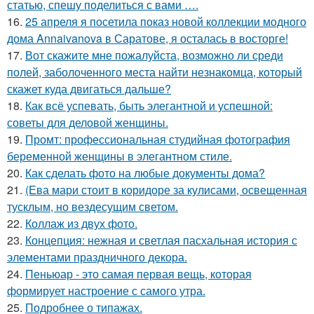
статью, спешу поделиться с вами ….
16.
25 апреля я посетила показ новой коллекции модного
дома Annaivanova в Саратове, я осталась в восторге!
17.
Вот скажите мне пожалуйста, возможно ли среди
полей, заболоченного места найти незнакомца, который
скажет куда двигаться дальше?
18.
Как всё успевать, быть элегантной и успешной:
советы для деловой женщины.
19.
Промт: профессиональная студийная фотография
беременной женщины в элегантном стиле.
20.
Как сделать фото на любые документы дома?
21.
(Ева мари стоит в коридоре за кулисами, освещенная
тусклым, но вездесущим светом.
22.
Коллаж из двух фото.
23.
Концепция: нежная и светлая пасхальная история с
элементами праздничного декора.
24.
Пеньюар - это самая первая вещь, которая
формирует настроение с самого утра.
25.
Подробнее о типажах.