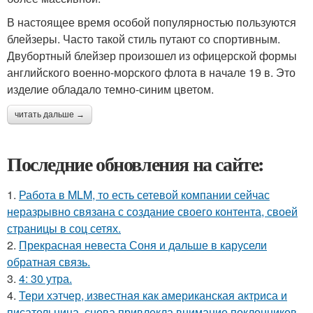
В настоящее время особой популярностью пользуются
блейзеры. Часто такой стиль путают со спортивным.
Двубортный блейзер произошел из офицерской формы
английского военно-морского флота в начале 19 в. Это
изделие обладало темно-синим цветом.
читать дальше →
Последние обновления на сайте:
1.
Работа в MLM, то есть сетевой компании сейчас
неразрывно связана с создание своего контента, своей
страницы в соц сетях.
2.
Прекрасная невеста Соня и дальше в карусели
обратная связь.
3.
4: 30 утра.
4.
Тери хэтчер, известная как американская актриса и
писательница, снова привлекла внимание поклонников