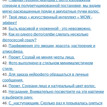
спереди в полуретушированной постановке, мы видим
мягко раскрашенные пряди и аккуратные пучки волос.
37.
Твоё лицо + искусственный интеллект = WOW -
эффект!
38.
Быть красивой и ухоженной - это невозможно.
39.
Как из одного фото/селфи сделать несколько
фотосессий сразу?
40.
Парфюмерия это эмоции, красота, настроение и
атмосфера.
41.
Промт: Создай не меняя черты лица.
42.
Фото выполнено в стильном минималистичном
стиле.
43.
Для заказа нейрофото обращаться в личные
сообщения.
44.
Промт. Сохрани лицо и натуральный цвет волос.
45.
Негадание. Внимательно посмотрите на эти картинки
и выберите одну.
46.
С_наступающим. Сколько раз я порывалась одеться