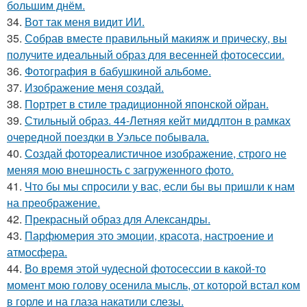
большим днём.
34.
Вот так меня видит ИИ.
35.
Собрав вместе правильный макияж и прическу, вы
получите идеальный образ для весенней фотосессии.
36.
Фотография в бабушкиной альбоме.
37.
Изображение меня создай.
38.
Портрет в стиле традиционной японской ойран.
39.
Стильный образ. 44-Летняя кейт миддлтон в рамках
очередной поездки в Уэльсе побывала.
40.
Создай фотореалистичное изображение, строго не
меняя мою внешность с загруженного фото.
41.
Что бы мы спросили у вас, если бы вы пришли к нам
на преображение.
42.
Прекрасный образ для Александры.
43.
Парфюмерия это эмоции, красота, настроение и
атмосфера.
44.
Во время этой чудесной фотосессии в какой-то
момент мою голову осенила мысль, от которой встал ком
в горле и на глаза накатили слезы.