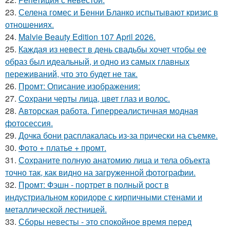
23.
Селена гомес и Бенни Бланко испытывают кризис в
отношениях.
24.
Malvie Beauty Edition 107 April 2026.
25.
Каждая из невест в день свадьбы хочет чтобы ее
образ был идеальный, и одно из самых главных
переживаний, что это будет не так.
26.
Промт: Описание изображения:
27.
Сохрани черты лица, цвет глаз и волос.
28.
Авторская работа. Гиперреалистичная модная
фотосессия.
29.
Дочка бони расплакалась из-за прически на съемке.
30.
Фото + платье + промт.
31.
Сохраните полную анатомию лица и тела объекта
точно так, как видно на загруженной фотографии.
32.
Промт: Фэшн - портрет в полный рост в
индустриальном коридоре с кирпичными стенами и
металлической лестницей.
33.
Сборы невесты - это спокойное время перед