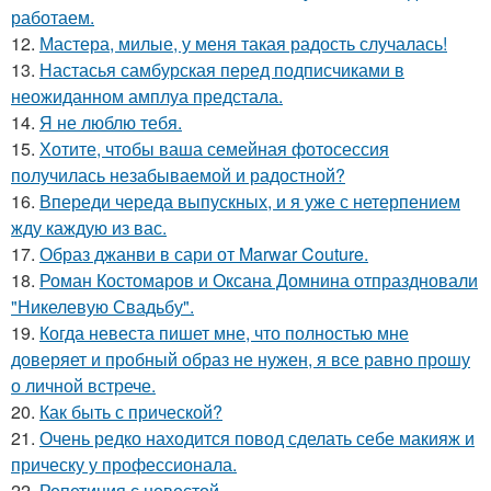
работаем.
12.
Мастера, милые, у меня такая радость случалась!
13.
Настасья самбурская перед подписчиками в
неожиданном амплуа предстала.
14.
Я не люблю тебя.
15.
Хотите, чтобы ваша семейная фотосессия
получилась незабываемой и радостной?
16.
Впереди череда выпускных, и я уже с нетерпением
жду каждую из вас.
17.
Образ джанви в сари от Marwar Couture.
18.
Роман Костомаров и Оксана Домнина отпраздновали
"Никелевую Свадьбу".
19.
Когда невеста пишет мне, что полностью мне
доверяет и пробный образ не нужен, я все равно прошу
о личной встрече.
20.
Как быть с прической?
21.
Очень редко находится повод сделать себе макияж и
прическу у профессионала.
22.
Репетиция с невестой.