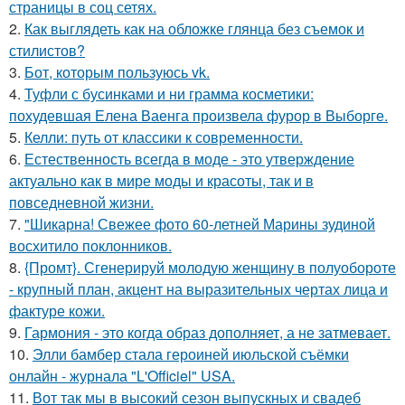
страницы в соц сетях.
2.
Как выглядеть как на обложке глянца без съемок и
стилистов?
3.
Бот, которым пользуюсь vk.
4.
Туфли с бусинками и ни грамма косметики:
похудевшая Елена Ваенга произвела фурор в Выборге.
5.
Келли: путь от классики к современности.
6.
Естественность всегда в моде - это утверждение
актуально как в мире моды и красоты, так и в
повседневной жизни.
7.
"Шикарна! Свежее фото 60-летней Марины зудиной
восхитило поклонников.
8.
{Промт}. Сгенерируй молодую женщину в полуобороте
- крупный план, акцент на выразительных чертах лица и
фактуре кожи.
9.
Гармония - это когда образ дополняет, а не затмевает.
10.
Элли бамбер стала героиней июльской съёмки
онлайн - журнала "L'Officiel" USA.
11.
Вот так мы в высокий сезон выпускных и свадеб