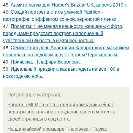
45.
Аамито лагум для Harper's Bazaar UK, апрель 2019 г.
46.
Создай портрет в стиле уличной Fashion -
фотографии с эффектом сочной, зернистой плёнки.
47.
Промпты: 1 не меняя внешности женщины с фото,
перед нами предстает портрет, наполненный
чувственной близостью и утонченностью.
48.
Семилетняя дочь Анастасии Заворотнюк с макияжем
появилась на ледовом шоу с Петром Чернышевым.
49.
Прическа, - Глафира Воронова.
50.
Идеальный праздник: как выглядеть на все 100 в
новогоднюю ночь.
Популярные материалы
Работа в MLM, то есть сетевой компании сейчас
неразрывно связана с создание своего контента,
своей страницы в соц сетях.
На шанхайской премьере "Человека - Паука: