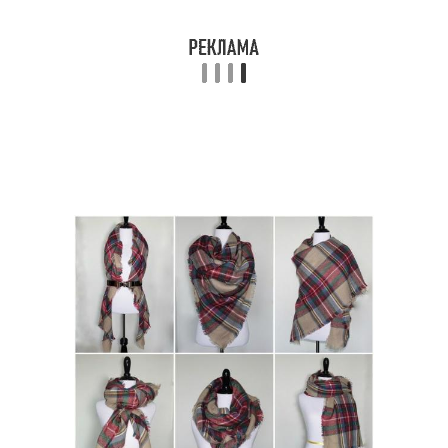
Платок с бантами
Платок для ношения
Узел на платке