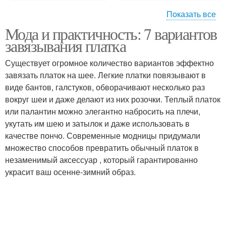
Показать все
Мода и практичность: 7 вариантов
Платки из итальянского
Авторские платки
завязывания платка
шелка
Существует огромное количество вариантов эффектно
завязать платок на шее. Легкие платки повязывают в
Пальто с большим
виде бантов, галстуков, обворачивают несколько раз
Платок в зависимости
платком
вокруг шеи и даже делают из них розочки. Теплый платок
или палантин можно элегантно набросить на плечи,
укутать им шею и затылок и даже использовать в
качестве пончо. Современные модницы придумали
Платок под
Теплый платок
множество способов превратить обычный платок в
определенный наряд
незаменимый аксессуар , который гарантированно
украсит ваш осенне-зимний образ.
Платок для
Платок для защиты
завязывания