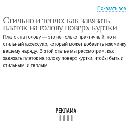
Показать все
Стильно и тепло: как завязать
Платки на голову
Платки на шею
платок на голову поверх куртки
Платок на голову — это не только практичный, но и
стильный аксессуар, который может добавить изюминку
вашему наряду. В этой статье мы рассмотрим, как
Платки на зиму
Платки на осень
завязать платок на голову поверх куртки, чтобы быть и
стильным, и теплым.
Пальто с большим
платком