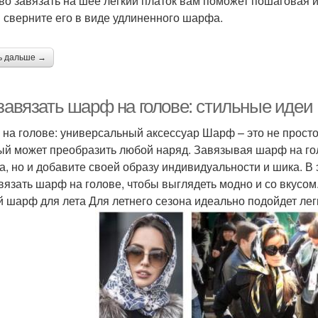
во завязать на шее легкий платок вам поможет пошаговая 
и сверните его в виде удлиненного шарфа.
ь дальше →
 завязать шарф на голове: стильные идеи
на голове: универсальный аксессуар Шарф – это не просто 
ый может преобразить любой наряд. Завязывая шарф на голо
а, но и добавите своей образу индивидуальности и шика. В
авязать шарф на голове, чтобы выглядеть модно и со вкусо
й шарф для лета Для летнего сезона идеально подойдет лег