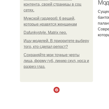
Мод
контента, своей страницы в соц
сетях.
Сущес
банто
Мужской гардероб: 6 вещей,
палан
которые нравятся женщинам
Совре
Dafunkystyle. Matrix neo.
котор
Ищу моделей. В приоритете выберу
того, кто сделал репост?
Сохраняйте мои точные черты
лица, форму губ, линию скул, носа и
разрез глаз.