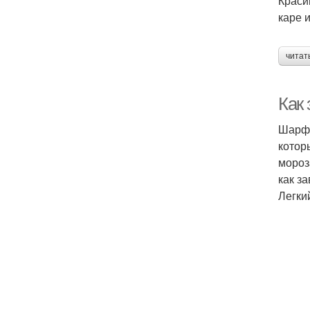
Краси
каре 
читат
Как
Шарф 
котор
мороз
как з
Легки