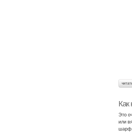
читат
Как 
Это о
или в
шарф 