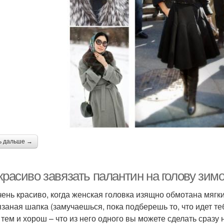
ь дальше →
красиво завязать палантин на голову зим
чень красиво, когда женская головка изящно обмотана мяг
язаная шапка (замучаешься, пока подберешь то, что идет те
тем и хорош – что из него одного вы можете сделать сразу