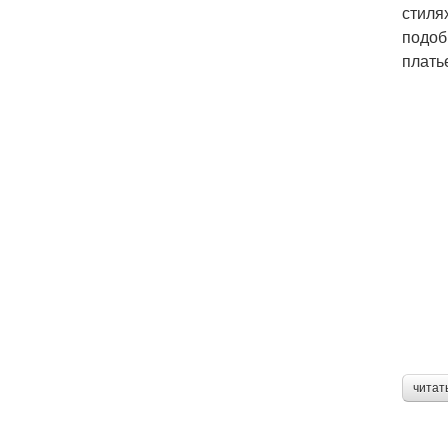
стиля
подоб
плать
читат