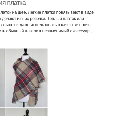
завязывания
ия платка
латок на шее. Легкие платки повязывают в виде
е делают из них розочки. Теплый платок или
зел на платке
Модные платки
затылок и даже использовать в качестве пончо.
ь обычный платок в незаменимый аксессуар ,