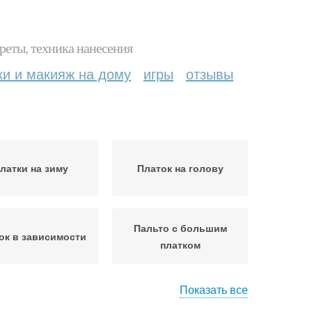
реты, техника нанесения
ки и макияж на дому
игры
отзывы
латки на зиму
Платок на голову
Пальто с большим
ок в зависимости
платком
Показать все
Платок для
Платок для защиты