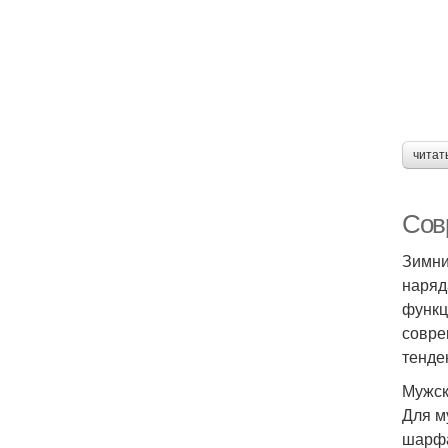
читат
Сов
Зимни
наряд
функц
совре
тенде
Мужск
Для м
шарфа