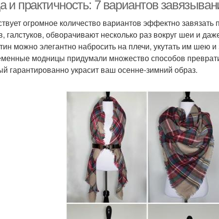
определенный наряд
а и практичность: 7 вариантов завязыван
твует огромное количество вариантов эффектно завязать п
в, галстуков, обворачивают несколько раз вокруг шеи и даж
Платок с бантами
Платок для ношения
У
тин можно элегантно набросить на плечи, укутать им шею и 
менные модницы придумали множество способов превратит
ый гарантированно украсит ваш осенне-зимний образ.