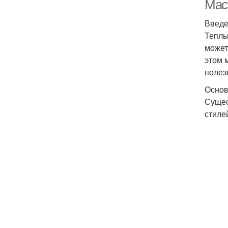
Мас
Введ
Теплы
может
этом 
полез
Основ
Сущес
стиле