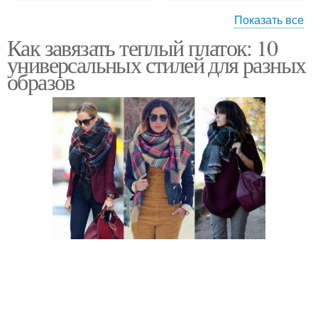
Показать все
Как завязать теплый платок: 10
Платки из итальянского
Авторские платки
универсальных стилей для разных
шелка
образов
Платки на голову
Платки на шею
Платки на зиму
Платки на осень