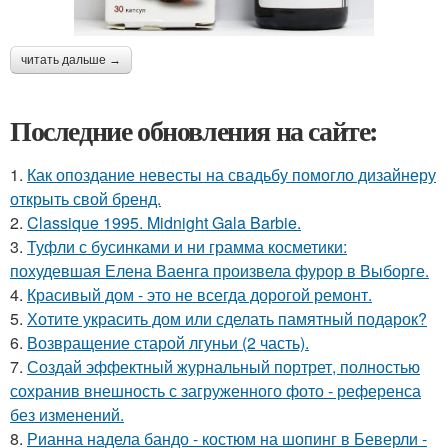
читать дальше →
Последние обновления на сайте:
1.
Как опоздание невесты на свадьбу помогло дизайнеру
открыть свой бренд.
2.
Classique 1995. Midnight Gala Barbie.
3.
Туфли с бусинками и ни грамма косметики:
похудевшая Елена Ваенга произвела фурор в Выборге.
4.
Красивый дом - это не всегда дорогой ремонт.
5.
Хотите украсить дом или сделать памятный подарок?
6.
Возвращение старой лгуньи (2 часть).
7.
Создай эффектный журнальный портрет, полностью
сохранив внешность с загруженного фото - референса
без изменений.
8.
Рианна надела бандо - костюм на шопинг в Беверли -