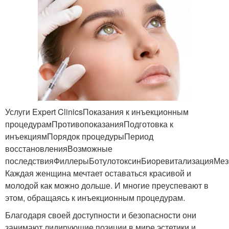
Услуги Expert ClinicsПоказания к инъекционным
процедурамПротивопоказанияПодготовка к
инъекциямПорядок процедурыПериод
восстановленияВозможные
последствияФиллерыБотулотоксинБиоревитализацияМез
Каждая женщина мечтает оставаться красивой и
молодой как можно дольше. И многие преуспевают в
этом, обращаясь к инъекционным процедурам.
Благодаря своей доступности и безопасности они
занимают лидирующие позиции в мире эстетики и