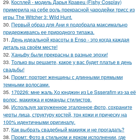
29.
Косплей - модель Дарья Кравец (Fishy Cosplay)
примерила на себе роль прекрасной чародейки трисс из
игры The Witcher 3: Wild Hunt.
30.
Первый образ для Ани я подобрала максимально
придерживаясь ее природного типажа.
31.
День идеальной красоты в Enso - это когда каждая
деталь на своём месте!
32.
Ханьфу были прекрасны в разные эпохи!
33.
Только вы решаете, какое у вас будет платье в день
свадьбы!
34.
Промт: портрет женщины с длинными прямыми
темными волосами.
35.
170226: мне жаль Хо юнджин из Le Ssserafim из-за её
волос, макияжа и команды стилистов.
36.
Используя загруженное эталонное фото, сохраните
черты лица, структуру костей, тон кожи и прическу на
100% идентичными оригиналу.
37.
Как выбрать свадебный макияж и не прогадать?
38.
Промт: Фото в стильном и ярком исполнении, где