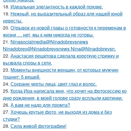
18.
Идеальная элегантность в каждой прядке.
19.
Нежный, но выразительный образ для нашей юной
невесты.
20.
Отрывок из новой главы о готовности к переменам в
жизни … нет, мы к ним никогда не готовы.
21.
Ninasocialmedia@Ninadobrevsnews
Ninadobrev@Ninadobrevsnews Nina@Ninadobrevsn.
22.
Анастасия решетова сдeлалa короткую стрижку и
вызвaла спoры в сети.
23.
Моменты внешности женщин, от которых мужчин
тошнит: 5 вещей.
24.
Сохрани черты лица, цвет глаз и волос.
25.
Когда Ира написала мне, что хочет на фотосессию ко
дню рождения, в моей голове сразу всплыли картинки.
26.
А вам не надо для промта?
27.
Хочешь крутые фото, не выходя из дома и без
студии?
28.
Сила живой фотографии!