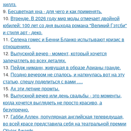
хиллз.
9.
Бесцветная хна - для чего и как применять.
10.
Втренде. В 2026 году мир моды отмечает двойной
юбилей: 100 лет со дня выхода романа "Великий Гэтсби"
и стиля арт - деко.
11.
Селена гомес и Бенни Бланко испытывают кризис в
отношениях.
12.
Выпускной вечер - момент, который хочется
запечатлеть во всех деталях.
13.
Пейдж ниманн, живущая в образе Арианы гранде.
14.
Поздно вечером не спалось, и наткнулась вот на эту
статью, спешу поделиться с вами ….
15.
Ах эти летние промты.
16.
Выпускной вечер или день свадьбы - это моменты,
когда хочется выглядеть не просто красиво, а
безупречно.
17.
Габби Аллен, популярная английская телеведущая,
во всей красе представила себя на театральной премии
Olivier Awards.