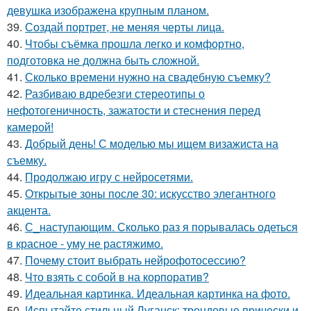
девушка изображена крупным планом.
39.
Создай портрет, не меняя черты лица.
40.
Чтобы съёмка прошла легко и комфортно,
подготовка не должна быть сложной.
41.
Сколько времени нужно на свадебную съемку?
42.
Разбиваю вдребезги стереотипы о
нефотогеничность, зажатости и стеснения перед
камерой!
43.
Добрый день! С моделью мы ищем визажиста на
съемку.
44.
Продолжаю игру с нейросетями.
45.
Открытые зоны после 30: искусство элегантного
акцента.
46.
С_наступающим. Сколько раз я порывалась одеться
в красное - уму не растяжимо.
47.
Почему стоит выбрать нейрофотосессию?
48.
Что взять с собой в на корпоратив?
49.
Идеальная картинка. Идеальная картинка на фото.
50.
Испытайте стильный Луганск: трендовые прически и