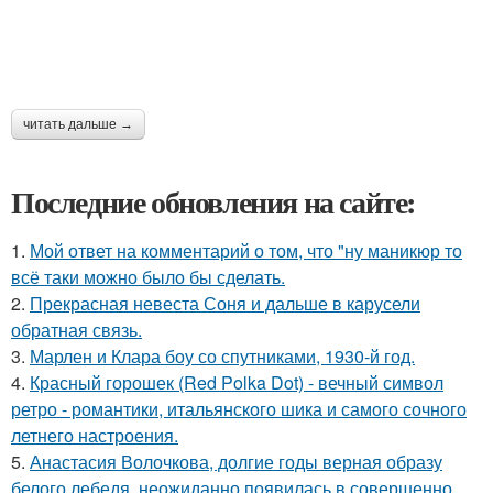
читать дальше →
Последние обновления на сайте:
1.
Мой ответ на комментарий о том, что "ну маникюр то
всё таки можно было бы сделать.
2.
Прекрасная невеста Соня и дальше в карусели
обратная связь.
3.
Марлен и Клара боу со спутниками, 1930-й год.
4.
Красный горошек (Red Polka Dot) - вечный символ
ретро - романтики, итальянского шика и самого сочного
летнего настроения.
5.
Анастасия Волочкова, долгие годы верная образу
белого лебедя, неожиданно появилась в совершенно