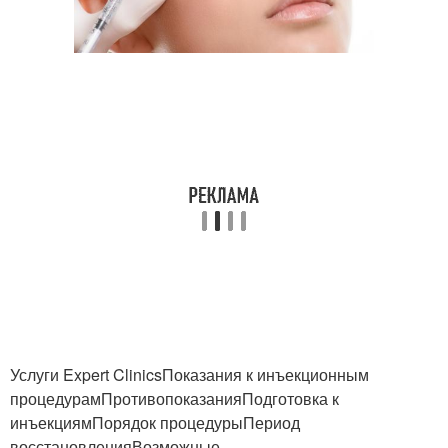
Услуги Expert ClinicsПоказания к инъекционным
процедурамПротивопоказанияПодготовка к
инъекциямПорядок процедурыПериод
восстановленияВозможные