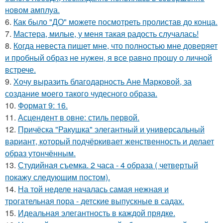
новом амплуа.
6.
Как было "ДО" можете посмотреть пролистав до конца.
7.
Мастера, милые, у меня такая радость случалась!
8.
Когда невеста пишет мне, что полностью мне доверяет
и пробный образ не нужен, я все равно прошу о личной
встрече.
9.
Хочу выразить благодарность Ане Марковой, за
создание моего такого чудесного образа.
10.
Формат 9: 16.
11.
Асцендент в овне: стиль первой.
12.
Причёска "Ракушка" элегантный и универсальный
вариант, который подчёркивает женственность и делает
образ утончённым.
13.
Студийная съемка. 2 часа - 4 образа ( четвертый
покажу следующим постом).
14.
На той неделе началась самая нежная и
трогательная пора - детские выпускные в садах.
15.
Идеальная элегантность в каждой прядке.