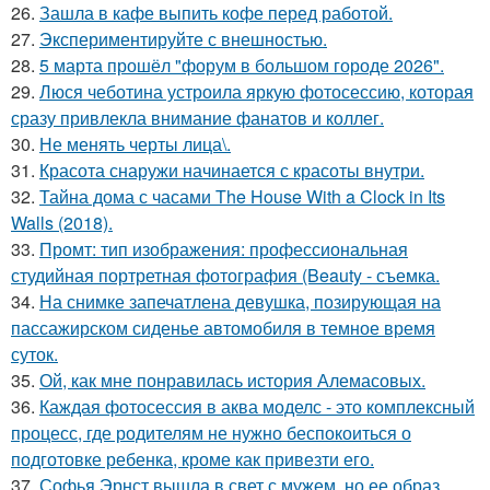
26.
Зашла в кафе выпить кофе перед работой.
27.
Экспериментируйте с внешностью.
28.
5 марта прошёл "форум в большом городе 2026".
29.
Люся чеботина устроила яркую фотосессию, которая
сразу привлекла внимание фанатов и коллег.
30.
Не менять черты лица\.
31.
Красота снаружи начинается с красоты внутри.
32.
Тайна дома с часами The House With a Clock in Its
Walls (2018).
33.
Промт: тип изображения: профессиональная
студийная портретная фотография (Beauty - съемка.
34.
На снимке запечатлена девушка, позирующая на
пассажирском сиденье автомобиля в темное время
суток.
35.
Ой, как мне понравилась история Алемасовых.
36.
Каждая фотосессия в аква моделс - это комплексный
процесс, где родителям не нужно беспокоиться о
подготовке ребенка, кроме как привезти его.
37.
Софья Эрнст вышла в свет с мужем, но ее образ