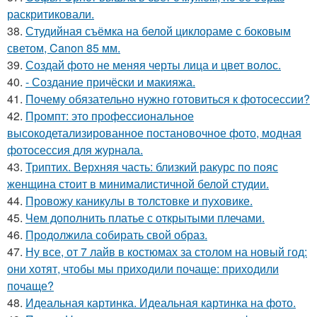
раскритиковали.
38.
Студийная съёмка на белой циклораме с боковым
светом, Canon 85 мм.
39.
Создай фото не меняя черты лица и цвет волос.
40.
- Создание причёски и макияжа.
41.
Почему обязательно нужно готовиться к фотосессии?
42.
Промпт: это профессиональное
высокодетализированное постановочное фото, модная
фотосессия для журнала.
43.
Триптих. Верхняя часть: близкий ракурс по пояс
женщина стоит в минималистичной белой студии.
44.
Провожу каникулы в толстовке и пуховике.
45.
Чем дополнить платье с открытыми плечами.
46.
Продолжила собирать свой образ.
47.
Ну все, от 7 лайв в костюмах за столом на новый год:
они хотят, чтобы мы приходили почаще: приходили
почаще?
48.
Идеальная картинка. Идеальная картинка на фото.