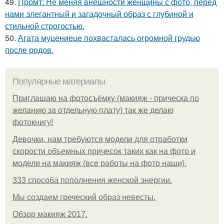
49.
Промт: Не меняя внешности женщины с фото, перед
нами элегантный и загадочный образ с глубиной и
стильной строгостью.
50.
Агата муцениеце похвасталась огромной грудью
после родов.
Популярные материалы
Приглашаю на фотосъёмку (макияж - прическа по
желанию за отдельную плату) так же делаю
фотокнигу!
Девочки, нам требуются модели для отработки
скорости объемных причесок таких как на фото и
модели на макияж (все работы на фото наши).
333 способа пополнения женской энергии.
Мы создаем греческий образ невесты.
Обзор макияж 2017.