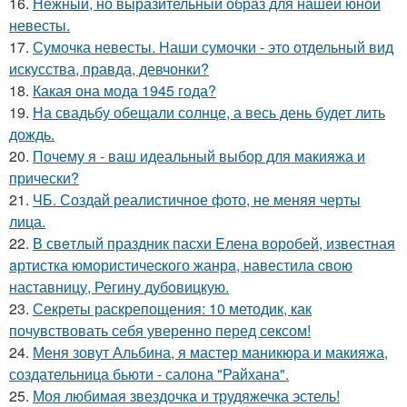
16.
Нежный, но выразительный образ для нашей юной
невесты.
17.
Сумочка невесты. Наши сумочки - это отдельный вид
искусства, правда, девчонки?
18.
Какая она мода 1945 года?
19.
На свадьбу обещали солнце, а весь день будет лить
дождь.
20.
Почему я - ваш идеальный выбор для макияжа и
прически?
21.
ЧБ. Создай реалистичное фото, не меняя черты
лица.
22.
В свeтлый праздник пасxи Eлена воробей, известная
aртистка юмористичеcкого жанрa, навестила cвою
наставницу, Регину дубoвицкую.
23.
Секреты раскрепощения: 10 методик, как
почувствовать себя уверенно перед сексом!
24.
Меня зовут Альбина, я мастер маникюра и макияжа,
создательница бьюти - салона "Райхана".
25.
Моя любимая звездочка и трудяжечка эстель!