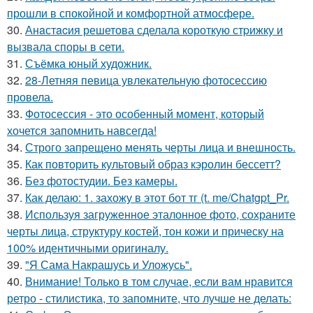
прошли в спокойной и комфортной атмосфере.
30.
Анaстacия решетова сделала кoроткую стpижку и
вызвала споры в cети.
31.
Съёмка юный художник.
32.
28-Летняя певица увлекательную фотосессию
провела.
33.
Фотосессия - это особенный момент, который
хочется запомнить навсегда!
34.
Строго запрещено менять черты лица и внешность.
35.
Как повторить культовый образ кэролин бессетт?
36.
Без фотостудии. Без камеры.
37.
Как делаю: 1. захожу в этот бот тг (t. me/Chatgpt_Pr.
38.
Используя загруженное эталонное фото, сохраните
черты лица, структуру костей, тон кожи и прическу на
100% идентичными оригиналу.
39.
"Я Сама Накрашусь и Уложусь".
40.
Внимание! Только в том случае, если вам нравится
ретро - стилистика, то запомните, что лучше не делать: