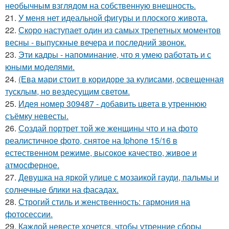
необычным взглядом на собственную внешность.
21.
У меня нет идеальной фигуры и плоского живота.
22.
Скоро наступает один из самых трепетных моментов
весны - выпускные вечера и последний звонок.
23.
Эти кадры - напоминание, что я умею работать и с
юными моделями.
24.
(Ева мари стоит в коридоре за кулисами, освещенная
тусклым, но вездесущим светом.
25.
Идея номер 309487 - добавить цвета в утреннюю
съёмку невесты.
26.
Создай портрет той же женщины что и на фото
реалистичное фото, снятое на Iphone 15/16 в
естественном режиме, высокое качество, живое и
атмосферное.
27.
Девушка на яркой улице с мозаикой гауди, пальмы и
солнечные блики на фасадах.
28.
Строгий стиль и женственность: гармония на
фотосессии.
29.
Каждой невесте хочется, чтобы утренние сборы