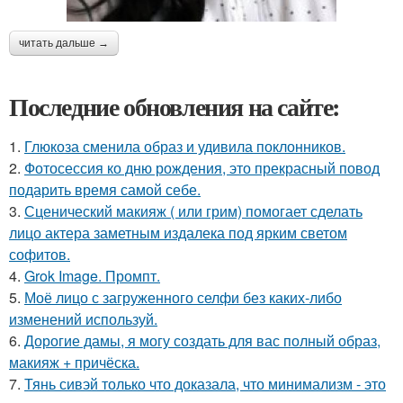
читать дальше →
Последние обновления на сайте:
1.
Глюкоза сменила образ и удивила поклонников.
2.
Фотосессия ко дню рождения, это прекрасный повод
подарить время самой себе.
3.
Сценический макияж ( или грим) помогает сделать
лицо актера заметным издалека под ярким светом
софитов.
4.
Grok Image. Промпт.
5.
Моё лицо с загруженного селфи без каких-либо
изменений используй.
6.
Дорогие дамы, я могу создать для вас полный образ,
макияж + причёска.
7.
Тянь сивэй только что доказала, что минимализм - это