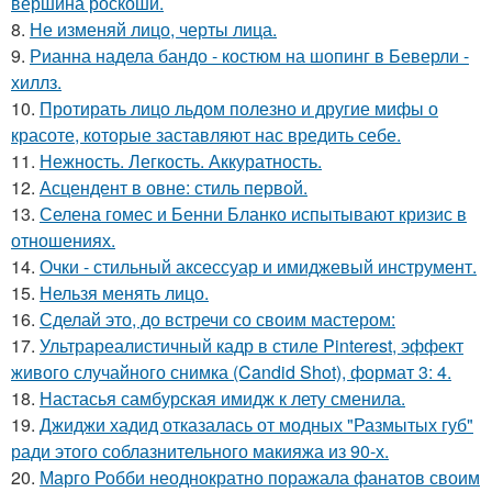
вершина роскоши.
8.
Не изменяй лицо, черты лица.
9.
Рианна надела бандо - костюм на шопинг в Беверли -
хиллз.
10.
Протирать лицо льдом полезно и другие мифы о
красоте, которые заставляют нас вредить себе.
11.
Нежность. Легкость. Аккуратность.
12.
Асцендент в овне: стиль первой.
13.
Селена гомес и Бенни Бланко испытывают кризис в
отношениях.
14.
Очки - стильный аксессуар и имиджевый инструмент.
15.
Нельзя менять лицо.
16.
Сделай это, до встречи со своим мастером:
17.
Ультрареалистичный кадр в стиле Pinterest, эффект
живого случайного снимка (Candid Shot), формат 3: 4.
18.
Настасья самбурская имидж к лету сменила.
19.
Джиджи хадид отказалась от модных "Размытых губ"
ради этого соблазнительного макияжа из 90-х.
20.
Марго Робби неоднократно поражала фанатов своим