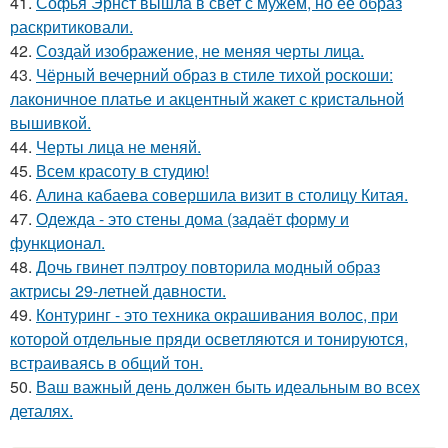
41.
Софья Эрнст вышла в свет с мужем, но ее образ
раскритиковали.
42.
Создай изображение, не меняя черты лица.
43.
Чёрный вечерний образ в стиле тихой роскоши:
лаконичное платье и акцентный жакет с кристальной
вышивкой.
44.
Черты лица не меняй.
45.
Всем красоту в студию!
46.
Алина кабаева совершила визит в столицу Китая.
47.
Одежда - это стены дома (задаёт форму и
функционал.
48.
Дочь гвинет пэлтроу повторила модный образ
актрисы 29-летней давности.
49.
Контуринг - это техника окрашивания волос, при
которой отдельные пряди осветляются и тонируются,
встраиваясь в общий тон.
50.
Ваш важный день должен быть идеальным во всех
деталях.