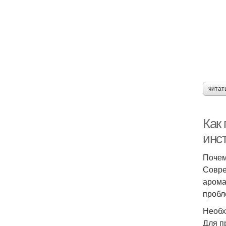
читат
Как
инс
Почем
Совре
арома
пробл
Необх
Для п