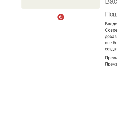
Вас
Пош
Введ
Совре
добав
все б
созда
Преим
Прежд