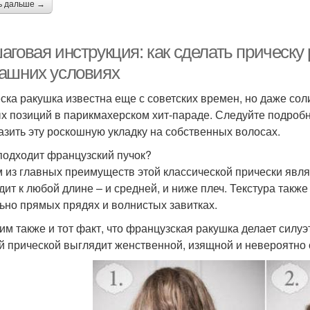
ь дальше →
аговая инструкция: как сделать прическу
ашних условиях
ска ракушка известна еще с советских времен, но даже сол
х позиций в парикмахерском хит-параде. Следуйте подроб
азить эту роскошную укладку на собственных волосах.
подходит французский пучок?
 из главных преимуществ этой классической прически явля
дит к любой длине – и средней, и ниже плеч. Текстура такж
ьно прямых прядях и волнистых завитках.
им также и тот факт, что французская ракушка делает силу
ой прической выглядит женственной, изящной и невероятно 