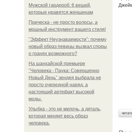
Джейм
Мужской гардероб: 6 вещей,
которые нравятся женщинам
Прическа - не просто волосы, а
мощный инструмент вашего стиля!
"Эффект Неузнаваемости": почему
новый образ певицы вызвал споры
о гранях возможного?
На шанхайской премьере
"Человека - Паука: Совершенно
Новый День" зендея выбрала не
просто очередной наряд, а
настоящий артефакт высокой
моды.
Улыбка - это не мелочь, а деталь,
читат
которая меняет весь образ
человека.