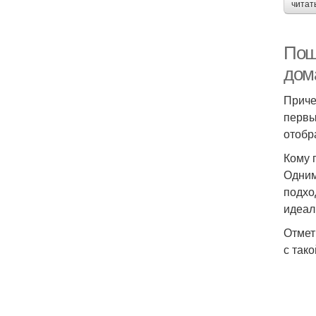
читат
Пош
дом
Приче
первы
отобр
Кому 
Одним
подхо
идеал
Отмет
с так