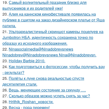
19.
Самый волнительный праздник близко для
выпускников и их родителей уже!
20.
Алия на каннском кинофестивале появилась на
публике в сшитом на заказ дизайнерском платье от Яша
патила.
21.
Ультрареалистичный скриншот камеры поцелуев на
Jumbotron НБА, идентичность сохранена точно по
образцу из исходного изображения.
22.
Ninasocialmedia@Ninadobrevsnews
Ninadobrev@Ninadobrevsnews Nina@Ninadobrevsn.
23.
Holiday Barbie 2010.
24.
Как подготовиться к фотосессии, чтобы получить вау
- результат?
25.
Полёты к луне снова реальностью спустя
десятилетия стали.
26.
Вещь, меняющее состояние за секунду ….
27.
Сколько образов можно успеть снять за час?
28.
Hrithik_Roshan_новости.
29.
Весна - пора перемен!