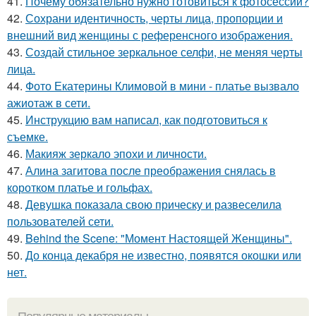
41.
Почему обязательно нужно готовиться к фотосессии?
42.
Сохрани идентичность, черты лица, пропорции и
внешний вид женщины с референсного изображения.
43.
Создай стильное зеркальное селфи, не меняя черты
лица.
44.
Фото Екатерины Климовой в мини - платье вызвало
ажиотаж в сети.
45.
Инструкцию вам написал, как подготовиться к
съемке.
46.
Макияж зеркало эпохи и личности.
47.
Алина загитова после преображения снялась в
коротком платье и гольфах.
48.
Девушка показала свою прическу и развеселила
пользователей сети.
49.
Behind the Scene: "Момент Настоящей Женщины".
50.
До конца декабря не известно, появятся окошки или
нет.