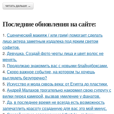
читать дальше →
Последние обновления на сайте:
1.
Сценический макияж ( или грим) помогает сделать
лицо актера заметным издалека под ярким светом
софитов.
2.
Девушка. Создай фото черты лица и цвет волос не
менять.
3.
Продолжаю знакомить вас с новыми блайндбоксами.
4.
Скоро важное событие, на котором ты хочешь
выглядеть безупречно?
5.
Искусство и мода сквозь века: от Египта до пластики.
6.
Андрей Малахов трогательно накормил свою супругу с
вилки перед камерой, вызвав умиление у фанатов.
7.
Да, в последнее время не всегда есть возможность
запечатлить красоту созданную для вас это мой минус.