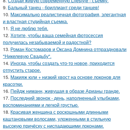
8.
Создай живую современную Lifestyle - съёмку.
9.
Бальный танец - бриллиант среди танцев!
10.
Максимально реалистичная фотография, элегантная
и властная студийная съемка.
11.
Я не люблю тебя.
12.
Хотите, чтобы ваша семейная фотосессия
получилась незабываемой и радостной?
13.
Роман Костомаров и Оксана Домнина отпраздновали
"Никелевую Свадьбу".
14.
Иногда, чтобы создать что-то новое, приходится
отпустить старое.
15.
Макияж юли + низкий хвост на основе локонов для
красотки.
16.
Пейдж ниманн, живущая в образе Арианы гранде.
17.
Последний звонок - день, наполненный улыбками,
воспоминаниями и легкой грустью.
18.
Красивая женщина с роскошными длинными
каштановыми волосами, уложенными в стильную
высокую причёску с ниспадающими локонами.