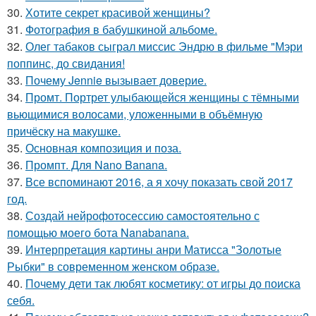
30.
Хотите секрет красивой женщины?
31.
Фотография в бабушкиной альбоме.
32.
Олег табаков сыграл миссис Эндрю в фильме "Мэри
поппинс, до свидания!
33.
Почему Jennie вызывает доверие.
34.
Промт. Портрет улыбающейся женщины с тёмными
вьющимися волосами, уложенными в объёмную
причёску на макушке.
35.
Основная композиция и поза.
36.
Промпт. Для Nano Banana.
37.
Все вспоминают 2016, а я хочу показать свой 2017
год.
38.
Создай нейрофотосессию самостоятельно с
помощью моего бота Nanabanana.
39.
Интерпретация картины анри Матисса "Золотые
Рыбки" в современном женском образе.
40.
Почему дети так любят косметику: от игры до поиска
себя.