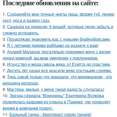
Последние обновления на сайте:
1.
Сохраняйте мои точные черты лица, форму губ, линию
скул, носа и разрез глаз.
2.
Свадьба на природе: 5 вещей, которые легко забыть и
сложно исправить.
3.
Продолжаю знакомить вас с новыми блайндбоксами.
4.
Я с летними яркими вайбами на раздачу к вам!
5.
Андрей Малахов трогательно покормил жену с вилки
перед камерой, вызвав умиление у поклонников.
6.
Искусство и мода сквозь века: от Египта до пластики.
7.
Десять лет назад все красили веки плотными слоями.
8.
Тянь сивэй только что доказала, что минимализм - это
вершина роскоши.
9.
Мастера, милые, у меня такая радость случалась!
10.
Звезда сериала "Воронины" Екатерина Волкова
поделилась кадрами из отдыха в Париже, где проводит
время в компании подруг.
11.
Бальный танец - бриллиант среди танцев!