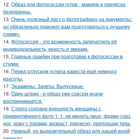
12.
Образ для фотосессии готов - макияж и причёска
безупречны.
13.
Очень полезный прст о фотографиях на документы:
он обязательно поможет вам подготовиться к лучшему
снимку.
14.
Фотосессия - это возможность запечатлеть её
индивидуальность, юность и эмоции.
15.
Главные ошибки при подготовке к фотосессии в
студии.
16.
Перед отпуском успела навести ещё немного
красоты.
17.
Экзамены. Зачеты. Выпускные.
18.
Один штрих - и образ уже совсем иначе
воспринимается.
19.
Строго сохрани внешность женщины с
прикреплённого фото 1: 1. не менять лицо, форму глаз,
нос, кожу с порами, возраст, прическу, пропорции тела.
20.
Нежный, но выразительный образ для нашей юной
невесты.