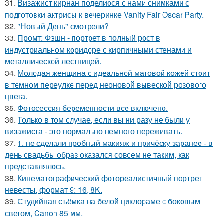
31.
Визажист кирнан поделиося с нами снимками с
подготовки актрисы к вечеринке Vanity Fair Oscar Party.
32.
"Новый День" смотрели?
33.
Промт: Фэшн - портрет в полный рост в
индустриальном коридоре с кирпичными стенами и
металлической лестницей.
34.
Молодая женщина с идеальной матовой кожей стоит
в темном переулке перед неоновой вывеской розового
цвета.
35.
Фотосессия беременности все включено.
36.
Только в том случае, если вы ни разу не были у
визажиста - это нормально немного переживать.
37.
1. не сделали пробный макияж и причёску заранее - в
день свадьбы образ оказался совсем не таким, как
представлялось.
38.
Кинематографический фотореалистичный портрет
невесты, формат 9: 16, 8K.
39.
Студийная съёмка на белой циклораме с боковым
светом, Canon 85 мм.