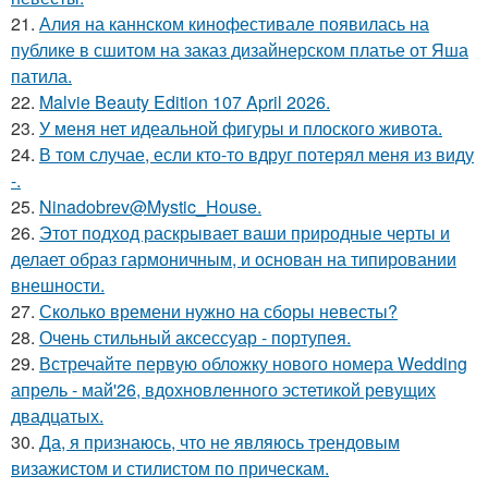
21.
Алия на каннском кинофестивале появилась на
публике в сшитом на заказ дизайнерском платье от Яша
патила.
22.
Malvie Beauty Edition 107 April 2026.
23.
У меня нет идеальной фигуры и плоского живота.
24.
В том случае, если кто-то вдруг потерял меня из виду
-.
25.
Ninadobrev@Mystic_House.
26.
Этот подход раскрывает ваши природные черты и
делает образ гармоничным, и основан на типировании
внешности.
27.
Сколько времени нужно на сборы невесты?
28.
Очень стильный аксессуар - портупея.
29.
Встречайте первую обложку нового номера Wedding
апрель - май'26, вдохновленного эстетикой ревущих
двадцатых.
30.
Да, я признаюсь, что не являюсь трендовым
визажистом и стилистом по прическам.