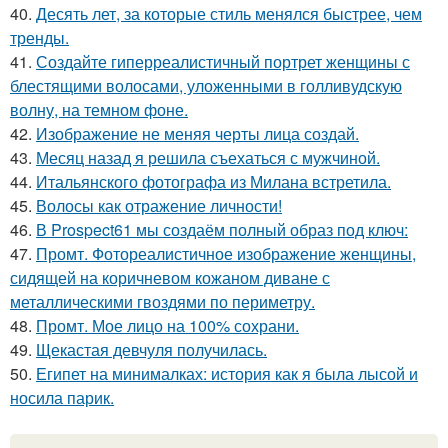
40.
Десять лет, за которые стиль менялся быстрее, чем
тренды.
41.
Создайте гиперреалистичный портрет женщины с
блестящими волосами, уложенными в голливудскую
волну, на темном фоне.
42.
Изображение не меняя черты лица создай.
43.
Месяц назад я решила съехаться с мужчиной.
44.
Итальянского фотографа из Милана встретила.
45.
Волосы как отражение личности!
46.
В Prospect61 мы создаём полный образ под ключ:
47.
Промт. Фотореалистичное изображение женщины,
сидящей на коричневом кожаном диване с
металлическими гвоздями по периметру.
48.
Промт. Мое лицо на 100% сохрани.
49.
Щекастая девчуля получилась.
50.
Египет на минималках: история как я была лысой и
носила парик.