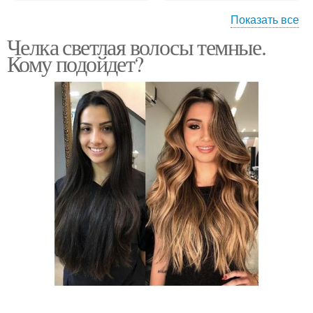
Показать все
Челка светлая волосы темные.
Волос в домашних
Осветленные пряди
Кому подойдет?
условиях
Лица на русых волосах