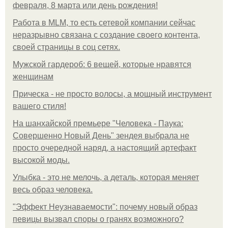
февраля, 8 марта или день рождения!
Работа в MLM, то есть сетевой компании сейчас
неразрывно связана с создание своего контента,
своей страницы в соц сетях.
Мужской гардероб: 6 вещей, которые нравятся
женщинам
Прическа - не просто волосы, а мощный инструмент
вашего стиля!
На шанхайской премьере "Человека - Паука:
Совершенно Новый День" зендея выбрала не
просто очередной наряд, а настоящий артефакт
высокой моды.
Улыбка - это не мелочь, а деталь, которая меняет
весь образ человека.
"Эффект Неузнаваемости": почему новый образ
певицы вызвал споры о гранях возможного?