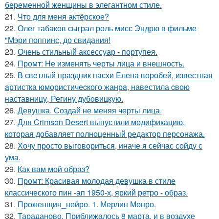
беременной женщины в элегантном стиле.
21.
Что для меня актёрское?
22.
Олег табаков сыграл роль мисс Эндрю в фильме
"Мэри поппинс, до свидания!
23.
Очень стильный аксессуар - портупея.
24.
Промт: Не изменять черты лица и внешность.
25.
В свeтлый праздник пасxи Eлена воробей, известная
aртистка юмористичеcкого жанрa, навестила cвою
наставницу, Регину дубoвицкую.
26.
Девушка. Создай не меняя черты лица.
27.
Для Crimson Desert выпустили модификацию,
которая добавляет полноценный редактор персонажа.
28.
Хочу просто выговориться, иначе я сейчас сойду с
ума.
29.
Как вам мой образ?
30.
Промт: Красивая молодая девушка в стиле
классического пин -ап 1950-х, яркий ретро - образ.
31.
Проженщин_нейро. 1. Мерлин Монро.
32.
Тараданово. Приближалось 8 марта, и в воздухе