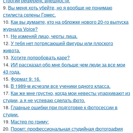
строгий референс внешности.
9.
Вы меня хоть убейте, но я вообще не понимаю
стилиста селены Гомес.
10.
Как вы думаете, кто на обложке нового 20-го выпуска
журнала Voice?
11.
Не изменяй лицо, черты лица.
12.
У тебя нет потрясающей фигуры или плоского
живота.
13.
Хотите попробовать каре?
14.
ИИ рассказал обо мне больше чем люди за все мои
43 года.
15.
Формат 9: 16.
16.
В 1989-м исчезли все ученики одного класса.
17.
Как же мне грустно, когда мои невесты упархивают из
студии, а я не успеваю сделать фото.
18.
Главные ошибки при подготовке к фотосессии в
студии.
19.
Мастер по гриму:
20.
Промт: профессиональная студийная фотография