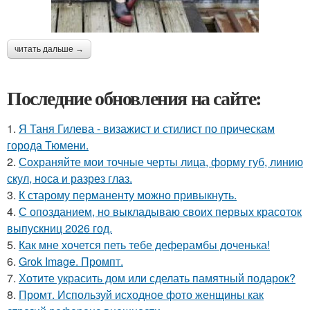
читать дальше →
Последние обновления на сайте:
1.
Я Таня Гилева - визажист и стилист по прическам
города Тюмени.
2.
Сохраняйте мои точные черты лица, форму губ, линию
скул, носа и разрез глаз.
3.
К старому перманенту можно привыкнуть.
4.
С опозданием, но выкладываю своих первых красоток
выпускниц 2026 год.
5.
Как мне хочется петь тебе деферамбы доченька!
6.
Grok Image. Промпт.
7.
Хотите украсить дом или сделать памятный подарок?
8.
Промт. Используй исходное фото женщины как