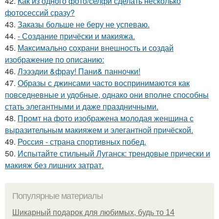
42.
Как из одного фото/селфи сделать несколько
фотосессий сразу?
43.
Заказы больше не беру не успеваю.
44.
- Создание причёски и макияжа.
45.
Максимально сохрани внешность и создай
изображение по описанию:
46.
Лэээдии &фрау! Пани& панночки!
47.
Образы с джинсами часто воспринимаются как
повседневные и удобные, однако они вполне способны
стать элегантными и даже праздничными.
48.
Промт на фото изображена молодая женщина с
выразительным макияжем и элегантной причёской.
49.
Россия - страна спортивных побед.
50.
Испытайте стильный Луганск: трендовые прически и
макияж без лишних затрат.
Популярные материалы
Шикарный подарок для любимых, будь то 14