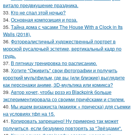
витало предвкушение праздника.
33.
Кто не спал этой ночью?
34.
Основная композиция и поза.
35.
Тайна дома с часами The House With a Clock in Its
Walls (2018).
36.
Фотореалистичный художественный портрет в
морской русалочьей эстетике, вертикальный кадр по
грудь.
37.
В пятницу тренировка по расписанию.
38.
Хотите "Оживить" свои фотографии и получить
короткий мультфильм, где вы (или близкие) выглядите
как персонажи аниме, 3D-мультика или комикса?
39.
Автор хочет, чтобы розэ из Blackpink больше
экспериментировала со своими причёсками и стилем.
40.
Мы ищем визажиста (макияж + прическа) для съемки
на условиях тфп на 15.
41.
Копировать запрещено! Ну примерно так может
получиться, если бездумно повторять за "Звёздами".