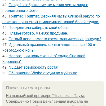
42.
Создай изображение, не меняя черты лица с
приложенного фото.
43.
Триптих. Триптих. Верхняя часть: близкий ракурс по
пояс женщина стоит в минималистичной белой студии.
44.
Продолжила собирать свой образ.
45.
Платье готово, макияж продуман.
46.
Острый перец вместо косметологических процедур?
47.
Идеальный праздник: как выглядеть на все 100 в
новогоднюю ночь.
48.
Новогодняя ночь с колье "Сердце Снежной
Королевы".
49.
NL даёт возможность роста!
50.
Обновление Weibo студии ао жуйпэна:
Популярные материалы
На шанхайской премьере "Человека - Паука:
Совершенно Новый День" зендея выбрала не