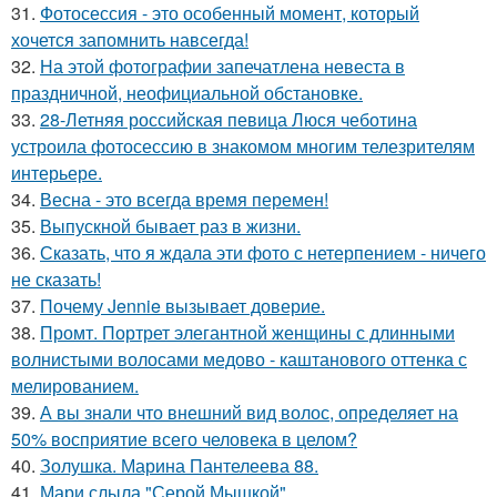
31.
Фотосессия - это особенный момент, который
хочется запомнить навсегда!
32.
На этой фотографии запечатлена невеста в
праздничной, неофициальной обстановке.
33.
28-Летняя российская певица Люся чеботина
устроила фотосессию в знакомом многим телезрителям
интерьере.
34.
Весна - это всегда время перемен!
35.
Выпускной бывает раз в жизни.
36.
Сказать, что я ждала эти фото с нетерпением - ничего
не сказать!
37.
Почему Jennie вызывает доверие.
38.
Промт. Портрет элегантной женщины с длинными
волнистыми волосами медово - каштанового оттенка с
мелированием.
39.
А вы знали что внешний вид волос, определяет на
50% восприятие всего человека в целом?
40.
Золушка. Марина Пантелеева 88.
41.
Мари слыла "Серой Мышкой".