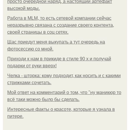
просто очередной наряд, а настоящий артефакт
высокой моды.
Работа в MLM, то есть сетевой компании сейчас
неразрывно связана с создание своего контента,
своей страницы в соц сетях.
Щас приедут меня выкупать а тут очередь на
фотосессию со мной.
Приходи к нам в прикиде в стиле 90 х и получай
подарки от руки вверх!
Челка - шторка: кому подходит, как носить и с какими
стрижками сочетать.
Мой ответ на комментарий о том, что "ну маникюр то
всё таки можно было бы сделать.
Интересные факты о красоте, которые я узнала в
питере.