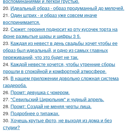
воспоминаниями и легкой грустью.
20.
Идеальный образ - образ продуманный до мелочей.
21.
Один штрих - и образ уже совсем иначе
воспринимается.
22.
Сюжет: героиня подносит ко рту кусочек торта на
фоне размытые шары и цифры 3 5.
23.
Каждая из невест в день свадьбы хочет чтобы ее
образ был идеальный, и одно из самых главных
переживаний, что это будет не так.
24.
Каждой невесте хочется, чтобы утренние сборы
прошли в спокойной и комфортной атмосфере.
25.
В нашем приложении довольно сложная система
гардероба.
26.
Промт: девушка с чокером.
27.
"Севильский Цирюльник" и чудный апрель.
28.
Промт: Создай не меняя черты лица.
29.
Подробнее о типажах.
30.
Хочешь крутые фото, не выходя из дома и без
студии?