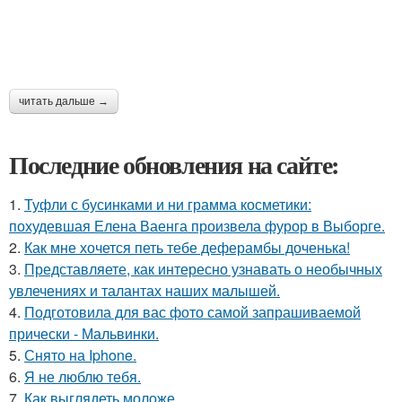
читать дальше →
Последние обновления на сайте:
1.
Туфли с бусинками и ни грамма косметики:
похудевшая Елена Ваенга произвела фурор в Выборге.
2.
Как мне хочется петь тебе деферамбы доченька!
3.
Представляете, как интересно узнавать о необычных
увлечениях и талантах наших малышей.
4.
Подготовила для вас фото самой запрашиваемой
прически - Мальвинки.
5.
Снято на Iphone.
6.
Я не люблю тебя.
7.
Как выглядеть моложе.