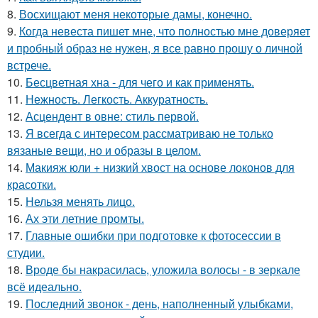
8.
Восхищают меня некоторые дамы, конечно.
9.
Когда невеста пишет мне, что полностью мне доверяет
и пробный образ не нужен, я все равно прошу о личной
встрече.
10.
Бесцветная хна - для чего и как применять.
11.
Нежность. Легкость. Аккуратность.
12.
Асцендент в овне: стиль первой.
13.
Я всегда с интересом рассматриваю не только
вязаные вещи, но и образы в целом.
14.
Макияж юли + низкий хвост на основе локонов для
красотки.
15.
Нельзя менять лицо.
16.
Ах эти летние промты.
17.
Главные ошибки при подготовке к фотосессии в
студии.
18.
Вроде бы накрасилась, уложила волосы - в зеркале
всё идеально.
19.
Последний звонок - день, наполненный улыбками,