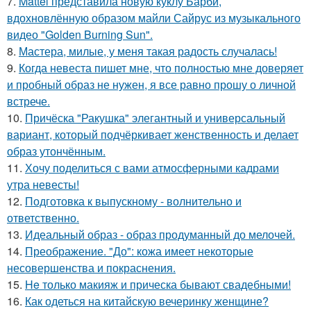
7.
Mattel представила новую куклу Барби,
вдохновлённую образом майли Сайрус из музыкального
видео "Golden Burning Sun".
8.
Мастера, милые, у меня такая радость случалась!
9.
Когда невеста пишет мне, что полностью мне доверяет
и пробный образ не нужен, я все равно прошу о личной
встрече.
10.
Причёска "Ракушка" элегантный и универсальный
вариант, который подчёркивает женственность и делает
образ утончённым.
11.
Хочу поделиться с вами атмосферными кадрами
утра невесты!
12.
Подготовка к выпускному - волнительно и
ответственно.
13.
Идеальный образ - образ продуманный до мелочей.
14.
Преображение. "До": кожа имеет некоторые
несовершенства и покраснения.
15.
He только макияж и прическа бывают свадебными!
16.
Как одеться на китайскую вечеринку женщине?