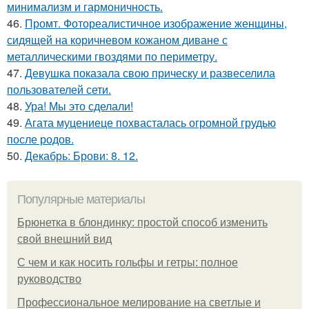
минимализм и гармоничность.
46.
Промт. Фотореалистичное изображение женщины,
сидящей на коричневом кожаном диване с
металлическими гвоздями по периметру.
47.
Девушка показала свою прическу и развеселила
пользователей сети.
48.
Ура! Мы это сделали!
49.
Агата муцениеце похвасталась огромной грудью
после родов.
50.
Декабрь: Брови: 8. 12.
Популярные материалы
Брюнетка в блондинку: простой способ изменить
свой внешний вид
С чем и как носить гольфы и гетры: полное
руководство
Профессиональное мелирование на светлые и