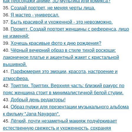
как персонажи аниме, 3D-мультика или комикса?
35.
Создай портрет, не меняя черты лица.
36.
Я мастер - универсал.
37.
Быть красивой и ухоженной - это невозможно.
38.
Промпт. Создай портрет женщины с референса, лицо
не изменяй:
39.
Хочешь красивые фото к дню рождения?
40.
Чёрный вечерний образ в стиле тихой роскоши:
лаконичное платье и акцентный жакет с кристальной
вышивкой.
41.
Парфюмерия это эмоции, красота, настроение и
атмосфера.
42.
Триптих. Триптих. Верхняя часть: близкий ракурс по
пояс женщина стоит в минималистичной белой студии.
43.
Добрый день редакторы!
44.
Образ пуджи для презентации музыкального альбома
к фильму "Jana Nayagan".
45.
Лёгкий, почти незаметный макияж подчёркивает
естественную свежесть и ухоженность, сохраняя