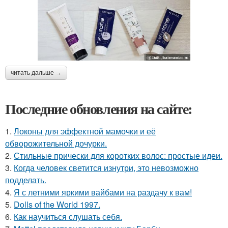
читать дальше →
Последние обновления на сайте:
1.
Локоны для эффектной мамочки и её
обворожительной дочурки.
2.
Стильные прически для коротких волос: простые идеи.
3.
Когда человек светится изнутри, это невозможно
подделать.
4.
Я с летними яркими вайбами на раздачу к вам!
5.
Dolls of the World 1997.
6.
Как научиться слушать себя.