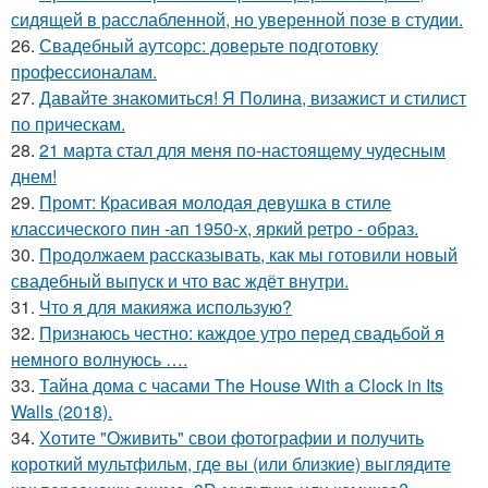
сидящей в расслабленной, но уверенной позе в студии.
26.
Свадебный аутсорс: доверьте подготовку
профессионалам.
27.
Давайте знакомиться! Я Полина, визажист и стилист
по прическам.
28.
21 марта стал для меня по-настоящему чудесным
днем!
29.
Промт: Красивая молодая девушка в стиле
классического пин -ап 1950-х, яркий ретро - образ.
30.
Продолжаем рассказывать, как мы готовили новый
свадебный выпуск и что вас ждёт внутри.
31.
Что я для макияжа использую?
32.
Признаюсь честно: каждое утро перед свадьбой я
немного волнуюсь ….
33.
Тайна дома с часами The House With a Clock in Its
Walls (2018).
34.
Хотите "Оживить" свои фотографии и получить
короткий мультфильм, где вы (или близкие) выглядите