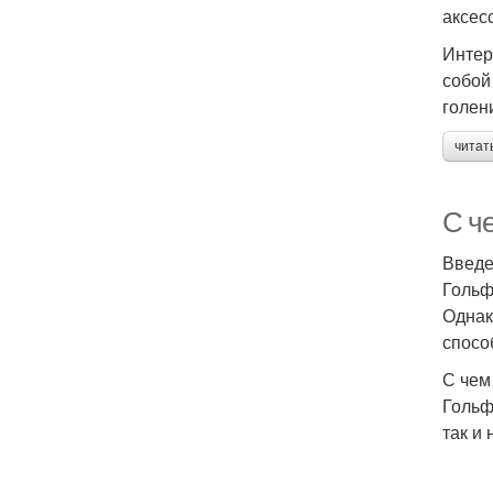
аксес
Интер
собой
голен
читат
С че
Введ
Гольф
Однак
спосо
С чем
Гольф
так и