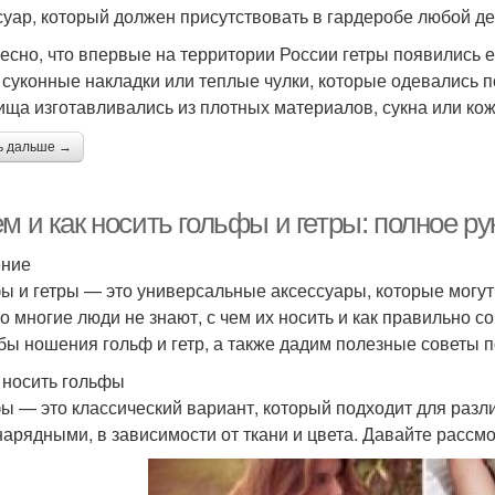
суар, который должен присутствовать в гардеробе любой д
есно, что впервые на территории России гетры появились е
 суконные накладки или теплые чулки, которые одевались 
ища изготавливались из плотных материалов, сукна или кож
ь дальше →
м и как носить гольфы и гетры: полное р
ение
ы и гетры — это универсальные аксессуары, которые могут
о многие люди не знают, с чем их носить и как правильно с
бы ношения гольф и гетр, а также дадим полезные советы п
 носить гольфы
ы — это классический вариант, который подходит для разли
 нарядными, в зависимости от ткани и цвета. Давайте расс