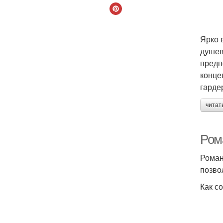
Ярко 
душев
предп
конце
гарде
читат
Ром
Роман
позво
Как с