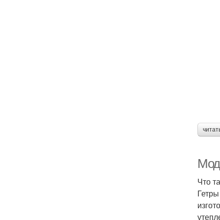
читат
Модн
Что т
Гетры
изгот
утепл