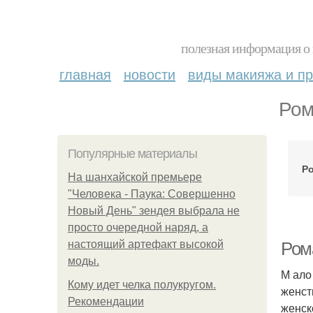
полезная информация о 
главная
новости
виды макияжа и пр
Ром
Популярные материалы
Р
На шанхайской премьере
"Человека - Паука: Совершенно
Новый День" зендея выбрала не
просто очередной наряд, а
настоящий артефакт высокой
Ром
моды.
М ало
Кому идет челка полукругом.
женст
Рекомендации
женск