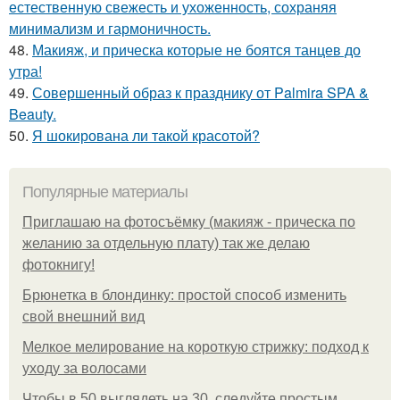
естественную свежесть и ухоженность, сохраняя
минимализм и гармоничность.
48.
Макияж, и прическа которые не боятся танцев до
утра!
49.
Совершенный образ к празднику от Palmira SPA &
Beauty.
50.
Я шокирована ли такой красотой?
Популярные материалы
Приглашаю на фотосъёмку (макияж - прическа по
желанию за отдельную плату) так же делаю
фотокнигу!
Брюнетка в блондинку: простой способ изменить
свой внешний вид
Мелкое мелирование на короткую стрижку: подход к
уходу за волосами
Чтобы в 50 выглядеть на 30, следуйте простым