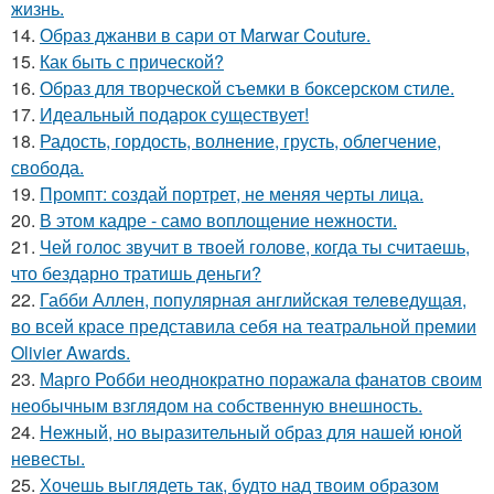
жизнь.
14.
Образ джанви в сари от Marwar Couture.
15.
Как быть с прической?
16.
Образ для творческой съемки в боксерском стиле.
17.
Идеальный подарок существует!
18.
Радость, гордость, волнение, грусть, облегчение,
свобода.
19.
Промпт: создай портрет, не меняя черты лица.
20.
В этом кадре - само воплощение нежности.
21.
Чей голос звучит в твоей голове, когда ты считаешь,
что бездарно тратишь деньги?
22.
Габби Аллен, популярная английская телеведущая,
во всей красе представила себя на театральной премии
Olivier Awards.
23.
Марго Робби неоднократно поражала фанатов своим
необычным взглядом на собственную внешность.
24.
Нежный, но выразительный образ для нашей юной
невесты.
25.
Хочешь выглядеть так, будто над твоим образом