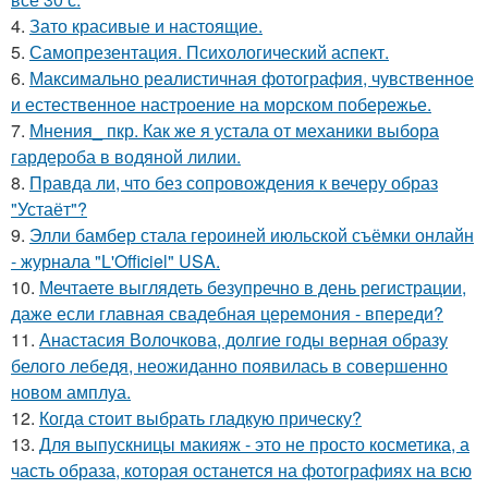
4.
Зато красивые и настоящие.
5.
Самопрезентация. Психологический аспект.
6.
Максимально реалистичная фотография, чувственное
и естественное настроение на морском побережье.
7.
Мнения_ пкр. Как же я устала от механики выбора
гардероба в водяной лилии.
8.
Правда ли, что без сопровождения к вечеру образ
"Устаёт"?
9.
Элли бамбер стала героиней июльской съёмки онлайн
- журнала "L'Officiel" USA.
10.
Мечтаете выглядеть безупречно в день регистрации,
даже если главная свадебная церемония - впереди?
11.
Анастасия Волочкова, долгие годы верная образу
белого лебедя, неожиданно появилась в совершенно
новом амплуа.
12.
Когда стоит выбрать гладкую прическу?
13.
Для выпускницы макияж - это не просто косметика, а
часть образа, которая останется на фотографиях на всю