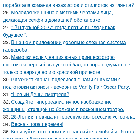
поработала команда визажистов и стилистов из глянца?
26.
Молодая женщина с мягкими чертами лица,
делающая селфи в домашней обстановке.
27.
* Выпускной 2027: когда платье выглядит как
будущее *.
28.
В нашем приложении довольно сложная система
гардероба.
29.
Мамочки если у ваших юных принцесс скоро
состоится первый выпускной бал, то пора подумать не
только о наряде но и о красивой причёске.
30.
Визажист кирнан поделиося с нами снимками с
подготовки актрисы к вечеринке Vanity Fair Oscar Party.
31.
"Новый День" смотрели?
32.
Создайте гиперреалистичное изображение
женщины, стоящей на балконе в роскошном театре.
33.
28-Летняя певица интересную фотосессию устроила.
34.
Весна - пора перемен!
35.
Копируйте этот промт и вставляйте в любой из ботов
(там есть и бесплатные и платные генерации.