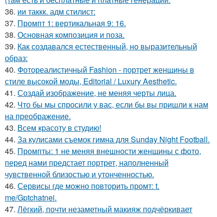
36.
ии таккк. адм стилист:
37.
Промпт 1: вертикальная 9: 16.
38.
Основная композиция и поза.
39.
Как создавался естественный, но выразительный
образ:
40.
Фотореалистичный Fashion - портрет женщины в
стиле высокой моды, Editorial / Luxury Aesthetic.
41.
Создай изображение, не меняя черты лица.
42.
Что бы мы спросили у вас, если бы вы пришли к нам
на преображение.
43.
Всем красоту в студию!
44.
За кулисами съемок гимна для Sunday Night Football.
45.
Промпты: 1 не меняя внешности женщины с фото,
перед нами предстает портрет, наполненный
чувственной близостью и утонченностью.
46.
Сервисы где можно повторить промт: t.
me/Gptchatnei.
47.
Лёгкий, почти незаметный макияж подчёркивает