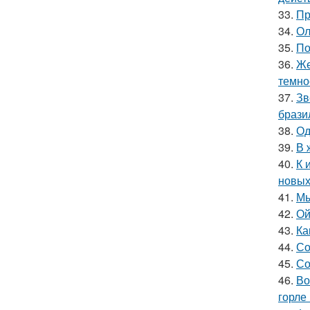
33.
Пр
34.
Ол
35.
По
36.
Же
темно
37.
Зв
брази
38.
Од
39.
В 
40.
К 
новых
41.
Мы
42.
Ой
43.
Ка
44.
Со
45.
Со
46.
Во
горле 