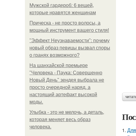
Мужской гардероб: 6 вещей,
которые нравятся женщинам
Прическа - не просто волосы, а
мощный инструмент вашего стиля!
"Эффект Неузнаваемости": почему
новый образ певицы вызвал споры
о гранях возможного?
На шанхайской премьере
"Человека - Паука: Совершенно
Новый День" зендея выбрала не
просто очередной наряд, а
настоящий артефакт высокой
читат
моды.
Улыбка - это не мелочь, а деталь,
Пос
которая меняет весь образ
человека.
1.
Для