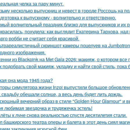
еальная челка за пару минут.
зьму несколько выпускниц и невест в городе Россошь на п
дготовка к выпускному - волнительно и ответственно.
мый волнительный праздник близко для выпускников и их р
красилась, похудела: как выглядит Екатерина Тархова, над 
рго робби не считает себя красивой.
ьтрареалистичный скриншот камеры поцелуев на Jumbotron
ходного изображения.
енни из Blackpink на Met Gala 2026: макияж, о котором все 
к подобрать свой макияж, укладку и найти свой стиль, пока 
кая она мода 1945 года?
торы симулятора жизни Inzoi выпустили большое обновление
 свадьбу обещали солнце, а весь день будет лить дождь.
скошный вечерний образ в стиле "Golden Hour Glamour" и 
я любимая звездочка и трудяжечка эстель!
лёты к луне снова реальностью спустя десятилетия стали.
л башкирского театра оперы и балета в этот день сиял маги
вием заклинания искусной феи.