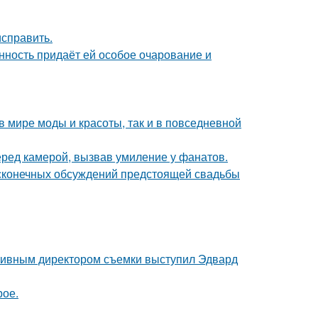
исправить.
нность придаёт ей особое очарование и
 в мире моды и красоты, так и в повседневной
еред камерой, вызвав умиление у фанатов.
есконечных обсуждений предстоящей свадьбы
ативным директором съемки выступил Эдвард
рое.