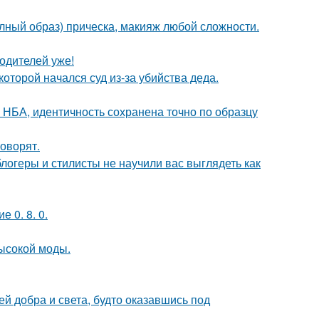
олный образ) прическа, макияж любой сложности.
одителей уже!
которой начался суд из-за убийства деда.
 НБА, идентичность сохранена точно по образцу
говорят.
блогеры и стилисты не научили вас выглядеть как
 0. 8. 0.
высокой моды.
ей добра и света, будто оказавшись под