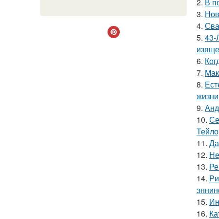
2.
В п
3.
Нов
4.
Сва
5.
43-
изяще
6.
Ког
7.
Мак
8.
Ест
жизни
9.
Анд
10.
Се
Тейло
11.
Да
12.
Не
13.
Ре
14.
Ри
эннин
15.
Ин
16.
Ка