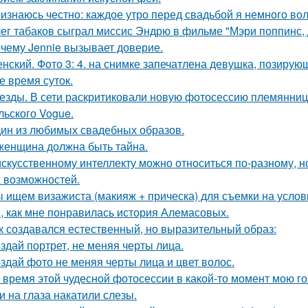
изнаюсь честно: каждое утро перед свадьбой я немного во
ег табаков сыграл миссис Эндрю в фильме "Мэри поппинс, 
чему Jennie вызывает доверие.
нский. Фото 3: 4. на снимке запечатлена девушка, позиру
е время суток.
езды. В сети раскритиковали новую фотосессию племянни
льского Vogue.
ин из любимых свадебных образов.
женщина должна быть тайна.
искусственному интеллекту можно относиться по-разному, но
 возможностей.
 ищем визажиста (макияж + прическа) для съемки на услов
, как мне понравилась история Алемасовых.
к создавался естественный, но выразительный образ:
здай портрет, не меняя черты лица.
здай фото не меняя черты лица и цвет волос.
 время этой чудесной фотосессии в какой-то момент мою го
и на глаза накатили слезы.