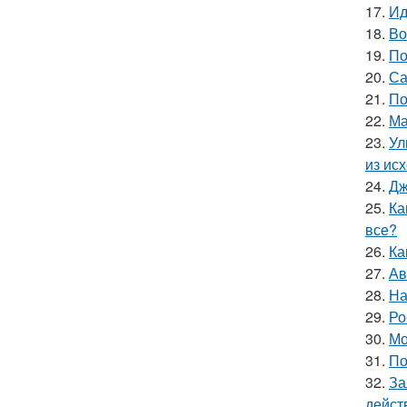
17.
Ид
18.
Во
19.
По
20.
Са
21.
По
22.
Ма
23.
Ул
из ис
24.
Дж
25.
Ка
все?
26.
Ка
27.
Ав
28.
На
29.
Ро
30.
Мо
31.
По
32.
За
дейст