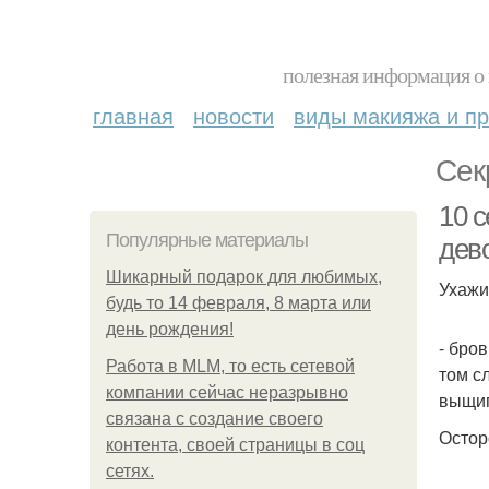
полезная информация о 
главная
новости
виды макияжа и пр
Сек
10 
Популярные материалы
дево
Шикарный подарок для любимых,
Ухажи
будь то 14 февраля, 8 марта или
день рождения!
- бро
Работа в MLM, то есть сетевой
том с
компании сейчас неразрывно
выщип
связана с создание своего
Остор
контента, своей страницы в соц
сетях.