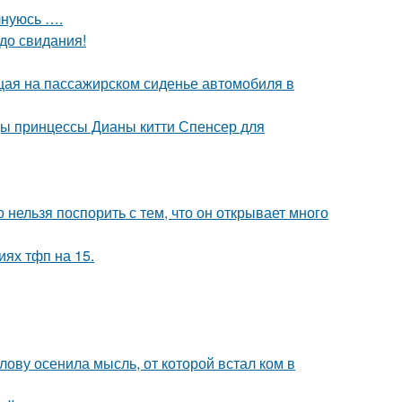
лнуюсь ….
до свидания!
ющая на пассажирском сиденье автомобиля в
цы принцессы Дианы китти Спенсер для
 нельзя поспорить с тем, что он открывает много
иях тфп на 15.
лову осенила мысль, от которой встал ком в