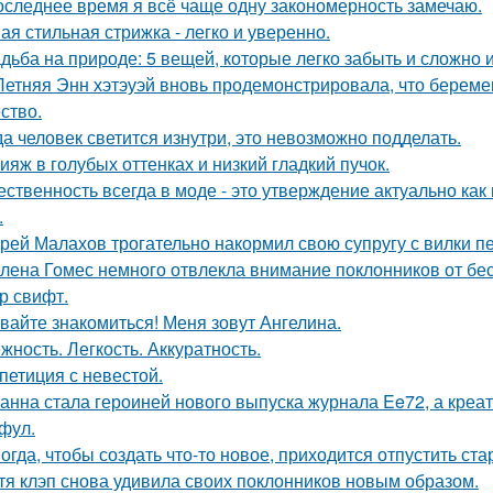
оследнее время я всё чаще одну закономерность замечаю.
ая стильная стрижка - легко и уверенно.
дьба на природе: 5 вещей, которые легко забыть и сложно 
Летняя Энн хэтэуэй вновь продемонстрировала, что береме
ство.
да человек светится изнутри, это невозможно подделать.
ияж в голубых оттенках и низкий гладкий пучок.
ественность всегда в моде - это утверждение актуально как
.
рей Малахов трогательно накормил свою супругу с вилки п
лена Гомес немного отвлекла внимание поклонников от б
р свифт.
вайте знакомиться! Меня зовут Ангелина.
жность. Легкость. Аккуратность.
петиция с невестой.
анна стала героиней нового выпуска журнала Ee72, а кре
фул.
огда, чтобы создать что-то новое, приходится отпустить ста
тя клэп снова удивила своих поклонников новым образом.