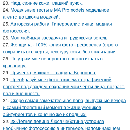
23.
Нюд, сияние кожи, гладкий пучок.
24.
Модельные тесты в МА Promodels модельное
агентство школа моделей.
25.
Авторская работа. Гиперреалистичная модная
фотосессия.
26.
Моя любимая звездочка и трудяжечка эстель!
27.
Женщина - 100% копия фото - референса (строго
сохранить все черты, текстуру кожи, без стилизации.
28.
По утрам мне невероятно сложно играть в
красавицу.
29.
Прическа, макияж - Глафира Воронова.
30.
Преобразуй моё фото в кинематографический
портрет под дождём, сохранив мои черты лица, возраст,
пол и внешность.
31.
Скоро самая замечательная пора, выпускные вечера
и самый трепетный момент в жизни учеников,
абитуриентов и конечно же их родных!
32.
28-Летняя певица Люся чеботина устроила
необычную фотосессию в интерьере, напоминающем