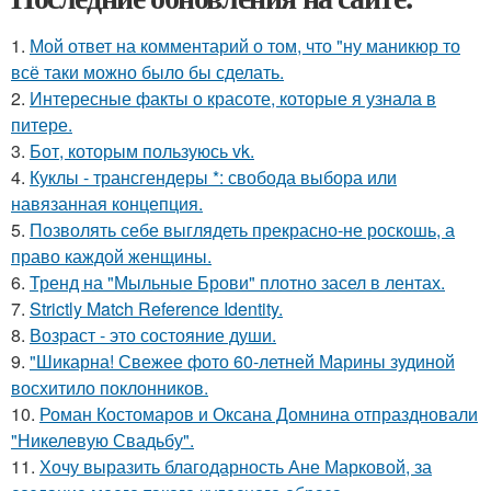
1.
Мой ответ на комментарий о том, что "ну маникюр то
всё таки можно было бы сделать.
2.
Интересные факты о красоте, которые я узнала в
питере.
3.
Бот, которым пользуюсь vk.
4.
Куклы - трансгендеры *: свобода выбора или
навязанная концепция.
5.
Позволять себе выглядеть прекрасно-не роскошь, а
право каждой женщины.
6.
Тренд на "Мыльные Брови" плотно засел в лентах.
7.
Strictly Match Reference Identity.
8.
Возраст - это состояние души.
9.
"Шикарна! Свежее фото 60-летней Марины зудиной
восхитило поклонников.
10.
Роман Костомаров и Оксана Домнина отпраздновали
"Никелевую Свадьбу".
11.
Хочу выразить благодарность Ане Марковой, за