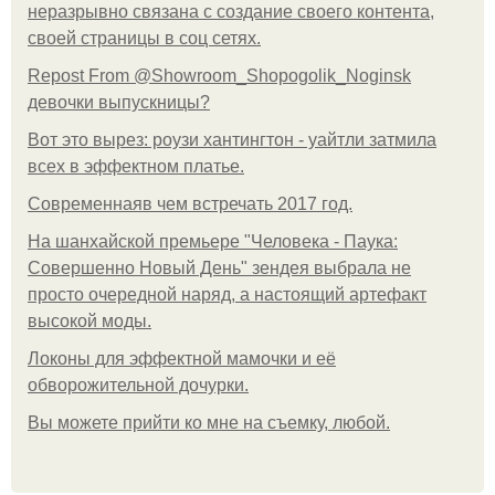
неразрывно связана с создание своего контента,
своей страницы в соц сетях.
Repost From @Showroom_Shopogolik_Noginsk
девочки выпускницы?
Вот это вырез: роузи хантингтон - уайтли затмила
всех в эффектном платьe.
Современнаяв чем встречать 2017 год.
На шанхайской премьере "Человека - Паука:
Совершенно Новый День" зендея выбрала не
просто очередной наряд, а настоящий артефакт
высокой моды.
Локоны для эффектной мамочки и её
обворожительной дочурки.
Вы можете прийти ко мне на съемку, любой.