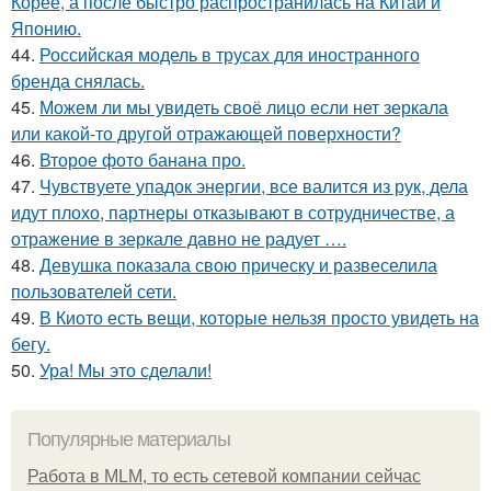
Корее, а после быстро распространилась на Китай и
Японию.
44.
Российская модель в трусах для иностранного
бренда снялась.
45.
Можем ли мы увидеть своё лицо если нет зеркала
или какой-то другой отражающей поверхности?
46.
Второе фото банана про.
47.
Чувствуете упадок энергии, все валится из рук, дела
идут плохо, партнеры отказывают в сотрудничестве, а
отражение в зеркале давно не радует ….
48.
Девушка показала свою прическу и развеселила
пользователей сети.
49.
В Киото есть вещи, которые нельзя просто увидеть на
бегу.
50.
Ура! Мы это сделали!
Популярные материалы
Работа в MLM, то есть сетевой компании сейчас