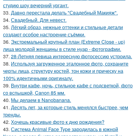
студию шоу вечерний ургант.
33.
Давно перестала делать "Свадебный Макияж".
34.
Свадебный. Для невест.
35.
Лёгкий образ, нежные оттенки и стильные детали
создают особое настроение съёмки.
36.
Экстремальный крупный план (Extreme Close - up)
лица молодой женщины в стиле нуар - фотографии.
37.
28-Летняя певица интересную фотосессию устроила.
38.
Используя загруженное эталонное фото, сохраните
черты лица, структуру костей, тон кожи и прическу на
100% идентичными оригиналу.
39.
Внутри кафе, ночь, стильное кафе с подсветкой, фото
со вспышкой, Canon 85 мм.
40.
Мы делаем в Nanobanana.
41.
Десять лет, за которые стиль менялся быстрее, чем
тренды.
42.
Хочешь красивые фото к дню рождения?
43.
Система Animal Face Type зародилась в южной