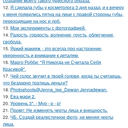
создание моего такого чудесного образа.
12.
Я сделала губы у косметолога 3 дня назад, и к вечеру
у меня появились пятна на лице с правой стороны губы,
переходящие на нос и лоб.
13.
Мои эксперименты с фотографией.
14.
Радость, гордость, волнение, грусть, облегчение,
свобода.
15.
Яркий макияж - это всегда про настроение,
уверенность и внимание к деталям.
16.
Марго Робби: "Я Никогда не Считала Себя
Красивой".
17.
Чей голос звучит в твоей голове, когда ты считаешь,
что бездарно тратишь деньги?
18.
Photoshoots@Jenna_lee_Dewan Jennadewan.
19.
Ева мари 2.
20.
Уровень 3*. - Мур - р - р!
21.
Промт: Не изменять черты лица и внешность.
22.
ЧБ. Создай реалистичное фото, не меняя черты
лица.