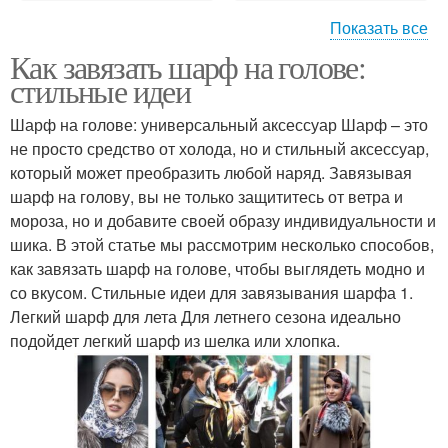
Показать все
Как завязать шарф на голове:
Шарф в повседневном
Романтический стиль
стильные идеи
стиле
Шарф на голове: универсальный аксессуар Шарф – это
не просто средство от холода, но и стильный аксессуар,
Шарф для спортивного
который может преобразить любой наряд. Завязывая
Шарф на голову
стиля
шарф на голову, вы не только защититесь от ветра и
мороза, но и добавите своей образу индивидуальности и
шика. В этой статье мы рассмотрим несколько способов,
как завязать шарф на голове, чтобы выглядеть модно и
Шарф для завязывания
со вкусом. Стильные идеи для завязывания шарфа 1.
Легкий шарф для лета Для летнего сезона идеально
подойдет легкий шарф из шелка или хлопка.