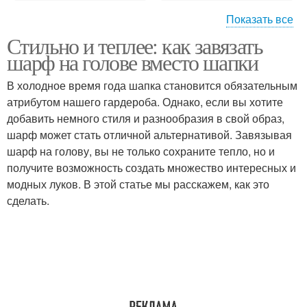
Показать все
Стильно и теплее: как завязать
Шарф для ношения
Шарф на голове
шарф на голове вместо шапки
В холодное время года шапка становится обязательным
атрибутом нашего гардероба. Однако, если вы хотите
добавить немного стиля и разнообразия в свой образ,
Шарф для замены
Тюрбан из шарфа
шарф может стать отличной альтернативой. Завязывая
шарф на голову, вы не только сохраните тепло, но и
получите возможность создать множество интересных и
модных луков. В этой статье мы расскажем, как это
Узел на шарфе
сделать.