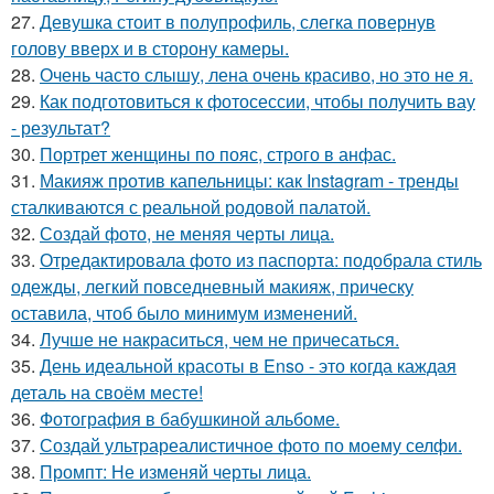
27.
Девушка стоит в полупрофиль, слегка повернув
голову вверх и в сторону камеры.
28.
Очень часто слышу, лена очень красиво, но это не я.
29.
Как подготовиться к фотосессии, чтобы получить вау
- результат?
30.
Портрет женщины по пояс, строго в анфас.
31.
Макияж против капельницы: как Instagram - тренды
сталкиваются с реальной родовой палатой.
32.
Создай фото, не меняя черты лица.
33.
Отредактировала фото из паспорта: подобрала стиль
одежды, легкий повседневный макияж, прическу
оставила, чтоб было минимум изменений.
34.
Лучше не накраситься, чем не причесаться.
35.
День идеальной красоты в Enso - это когда каждая
деталь на своём месте!
36.
Фотография в бабушкиной альбоме.
37.
Создай ультрареалистичное фото по моему селфи.
38.
Промпт: Не изменяй черты лица.