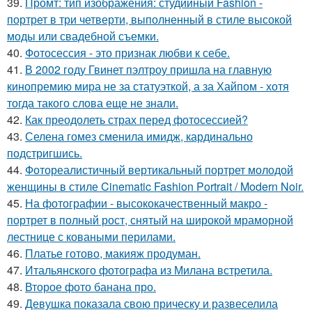
39.
Промт: тип изображения: студийный Fashion -
портрет в три четверти, выполненный в стиле высокой
моды или свадебной съемки.
40.
Фотосессия - это признак любви к себе.
41.
В 2002 году Гвинет пэлтроу пришла на главную
кинопремию мира не за статуэткой, а за Хайпом - хотя
тогда такого слова еще не знали.
42.
Как преодолеть страх перед фотосессией?
43.
Селена гомез сменила имидж, кардинально
подстригшись.
44.
Фотореалистичный вертикальный портрет молодой
женщины в стиле Cinematic Fashion Portrait / Modern Noir.
45.
На фотографии - высококачественный макро -
портрет в полный рост, снятый на широкой мраморной
лестнице с коваными перилами.
46.
Платье готово, макияж продуман.
47.
Итальянского фотографа из Милана встретила.
48.
Второе фото банана про.
49.
Девушка показала свою прическу и развеселила