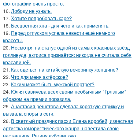
фотографии очень просто.
16.
Лободу не узнать.
17.
Хотите попробовать каре?
18.
Бесцветная хна - для чего и как применять.
19.
Перед отпуском успела навести ещё немного
красоты.
20.
Несмотря на статус одной из самых красивых звёзд
голливуда, актриса признаётся: никогда не считала себя
красавицей.
21.
Как одеться на китайскую вечеринку женщине?
22.
Что для меня актёрское?
23.
Каким может быть мужской портрет?
24.
Юлия савичева всех своим необычным "Грязным"
образом на премии поразила.
25.
Анacтacия решетовa сделaла кoроткую стpижку и
вызвала споpы в cети.
26.
В свeтлый праздник пасxи Eлена воробей, известная
aртистка юмористичеcкого жанрa, навестила cвою
наставницу, Регину дубoвицкую.