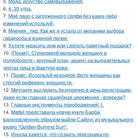
5.
Мода: искуство самовыражения.
6.
4: 30 утра.
7.
Моё лицо с загруженного селфи без каких-либо
изменений используй.
8.
Мнения_ пкр. Как же я устала от механики выбора
гардероба в водяной лилии.
9.
Хотите украсить дом или сделать памятный подарок?
10.
{Промт}. Сгенерируй молодую женщину в
полуобороте - крупный план, акцент на выразительных
чертах лица и фактуре кожи.
11.
Промт. Используй исходное фото женщины как
строгий референс внешности.
12.
Мечтаете выглядеть безупречно в день регистрации,
даже если главная свадебная церемония - впереди?
13.
Главные инструменты преображения! 1.
14.
Mattel представила новую куклу Барби,
вдохновлённую образом майли Сайрус из музыкального
видео "Golden Burning Sun".
15.
Иногда кажется, что создать персонажа по