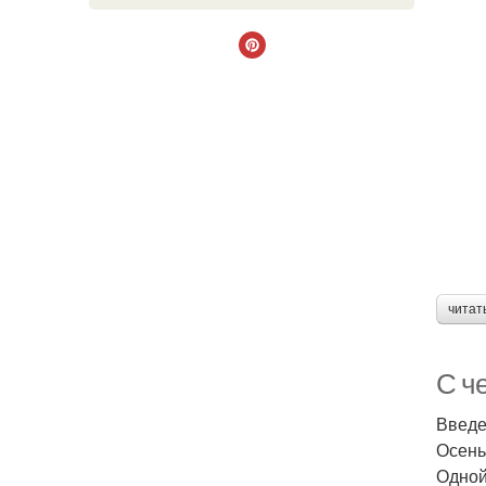
читат
С ч
Введ
Осень
Одной