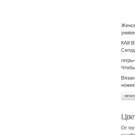
Женск
униве
КАК 
Сегод
гетры
Чтобы
Вязан
ножек
читат
Цве
От то
ошибк