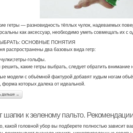
ие гетры — разновидность тёплых чулок, надеваемых поверх
рсальны как аксессуар, необходимо уметь совмещать их с о
ВЫБРАТЬ: ОСНОВНЫЕ ПОНЯТИЯ
ня распространены два базовых вида гетр:
-чулки;гетры-гольфы.
 решить, какие гетры выбрать, следует обратить внимание 
ые модели с объёмной фактурой добавят худым ногам объём
, форма которых далека от идеальной.
ь дальше →
т шапки к зеленому пальто. Рекомендаци
го, какой головной убор вы подберете полностью зависит в
у, рекомендуют вначале изучить нижеприведенные советы.