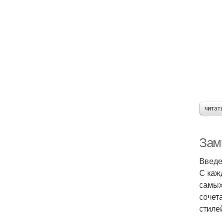
читат
Зам
Введ
С каж
самых
сочет
стиле