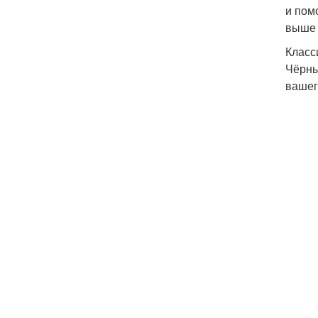
и пом
выше 
Класс
Чёрны
вашег