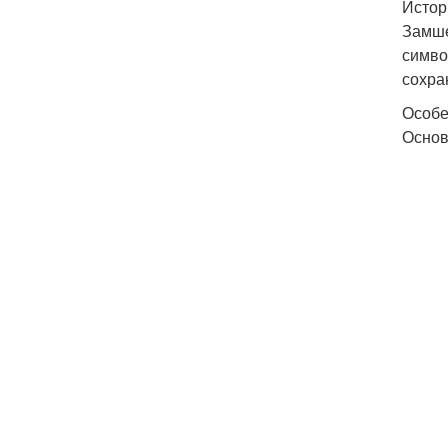
Истор
Замше
симво
сохра
Особе
Основ