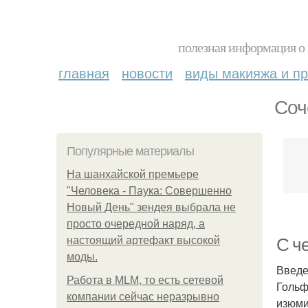
полезная информация о 
главная
новости
виды макияжа и пр
Соч
Популярные материалы
На шанхайской премьере
"Человека - Паука: Совершенно
Новый День" зендея выбрала не
просто очередной наряд, а
настоящий артефакт высокой
С че
моды.
Введ
Работа в MLM, то есть сетевой
Гольф
компании сейчас неразрывно
изюми