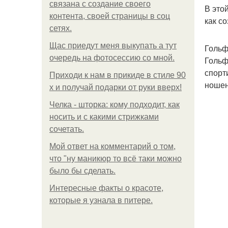
связана с создание своего
В это
контента, своей страницы в соц
как с
сетях.
Щас приедут меня выкупать а тут
Гольф
очередь на фотосессию со мной.
Гольф
спорт
Приходи к нам в прикиде в стиле 90
ношен
х и получай подарки от руки вверх!
Челка - шторка: кому подходит, как
носить и с какими стрижками
сочетать.
Мой ответ на комментарий о том,
что "ну маникюр то всё таки можно
было бы сделать.
Интересные факты о красоте,
которые я узнала в питере.