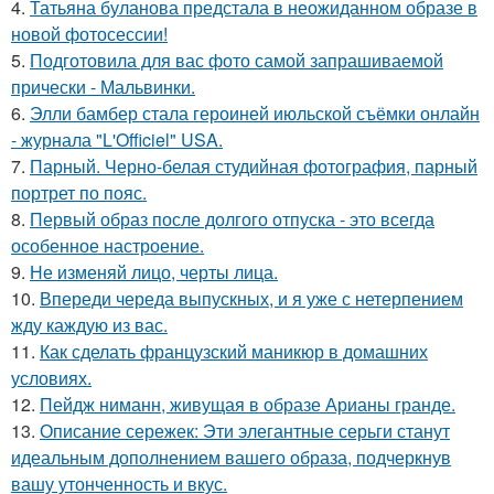
4.
Татьяна буланова предстала в неожиданном образе в
новой фотосессии!
5.
Подготовила для вас фото самой запрашиваемой
прически - Мальвинки.
6.
Элли бамбер стала героиней июльской съёмки онлайн
- журнала "L'Officiel" USA.
7.
Парный. Черно-белая студийная фотография, парный
портрет по пояс.
8.
Первый образ после долгого отпуска - это всегда
особенное настроение.
9.
Не изменяй лицо, черты лица.
10.
Впереди череда выпускных, и я уже с нетерпением
жду каждую из вас.
11.
Как сделать французский маникюр в домашних
условиях.
12.
Пейдж ниманн, живущая в образе Арианы гранде.
13.
Описание сережек: Эти элегантные серьги станут
идеальным дополнением вашего образа, подчеркнув
вашу утонченность и вкус.