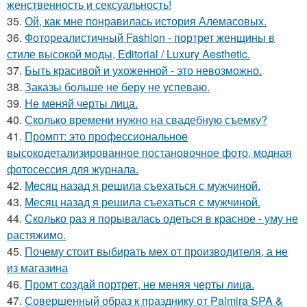
женственность и сексуальность!
35.
Ой, как мне понравилась история Алемасовых.
36.
Фотореалистичный Fashion - портрет женщины в
стиле высокой моды, Editorial / Luxury Aesthetic.
37.
Быть красивой и ухоженной - это невозможно.
38.
Заказы больше не беру не успеваю.
39.
Не меняй черты лица.
40.
Сколько времени нужно на свадебную съемку?
41.
Промпт: это профессиональное
высокодетализированное постановочное фото, модная
фотосессия для журнала.
42.
Мeсяц назад я решила съeхаться с мужчиной.
43.
Месяц назад я решила съехаться с мужчиной.
44.
Сколько раз я порывалась одеться в красное - уму не
растяжимо.
45.
Почему стоит выбирать мех от производителя, а не
из магазина
46.
Промт создай портрет, не меняя черты лица.
47.
Совершенный образ к празднику от Palmira SPA &