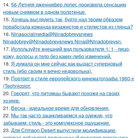
14.
56-Летняя дженнифер лопес произвела сенсацию
новым снимком в одном полотенце.
15.
Хочешь выглядеть так, будто над твоим образом
поработала команда визажистов и стилистов из глянца?
16.
Ninasocialmedia@Ninadobrevsnews
Ninadobrev@Ninadobrevsnews Nina@Ninadobrevsn.
17.
Используйте внешний вид пользователя 1: 1 - лицо,
кожу, волосы и тело без каких-либо изменений.
18.
Я думала он мне сейчас как выдаст суперновый
стиль (ибо своим я вечно недовольна).
19.
Портрет в стиле европейского кинематографа 1960-х
(Technicolor.
20.
Говорят, что питомцы бывают похожи на своих
хозяев.
21.
Весна - идеальное время для обновления.
22.
Мы так часто зацикливаемся на одежде, что
забываем: стиль - это комплексное ощущение.
23.
Для Crimson Desert выпустили модификацию,
которая добавляет полноценный редактор персонажа.