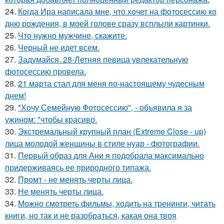
24.
Когда Ира написала мне, что хочет на фотосессию ко
дню рождения, в моей голове сразу всплыли картинки.
25.
Что нужно мужчине, скажите.
26.
Черный не идет всем.
27.
Задумайся. 28-Летняя певица увлекательную
фотосессию провела.
28.
21 марта стал для меня по-настоящему чудесным
днем!
29.
"Хочу Семейную Фотосессию", - объявила я за
ужином: "чтобы красиво.
30.
Экстремальный крупный план (Extreme Close - up)
лица молодой женщины в стиле нуар - фотографии.
31.
Первый образ для Ани я подобрала максимально
придерживаясь ее природного типажа.
32.
Промт - не менять черты лица.
33.
Не менять черты лица.
34.
Можно смотреть фильмы, ходить на тренинги, читать
книги, но так и не разобраться, какая она твоя