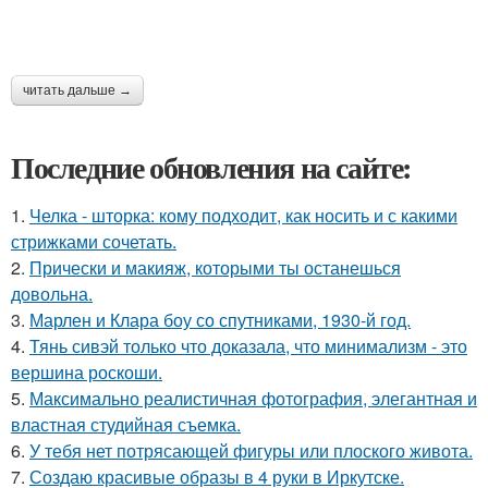
читать дальше →
Последние обновления на сайте:
1.
Челка - шторка: кому подходит, как носить и с какими
стрижками сочетать.
2.
Прически и макияж, которыми ты останешься
довольна.
3.
Марлен и Клара боу со спутниками, 1930-й год.
4.
Тянь сивэй только что доказала, что минимализм - это
вершина роскоши.
5.
Максимально реалистичная фотография, элегантная и
властная студийная съемка.
6.
У тебя нет потрясающей фигуры или плоского живота.
7.
Создаю красивые образы в 4 руки в Иркутске.