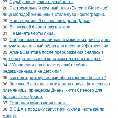
27.
Судьбу определяет случайность.
28.
Экстремальный крупный план (Extreme Close - up)
лица молодой женщины в стиле нуар - фотографии.
29.
Наша героиня 3 сезона шикарная Дарья.
30.
Выпускной бывает раз в жизни.
31.
Не менять черты лица\.
32.
Собрав вместе правильный макияж и прическу, вы
получите идеальный образ для весенней фотосессии.
33.
Алина Загитова после преображения снялась в
дерзкой фотосессии в коротком платье и гольфах.
34.
* Украшения для волос: сделайте образ
редакционным, а не детским *.
35.
Как повторить культовый образ кэролин бессетт?
36.
Звезды. В сети раскритиковали новую фотосессию
племянницы принцессы Дианы китти Спенсер для
бразильского Vogue.
37.
Основная композиция и поза.
38.
В США в продажу запустили куклу в честь кайли
миноуг.