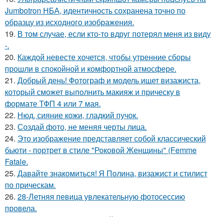
Jumbotron НБА, идентичность сохранена точно по
образцу из исходного изображения.
19.
В том случае, если кто-то вдруг потерял меня из виду
-.
20.
Каждой невесте хочется, чтобы утренние сборы
прошли в спокойной и комфортной атмосфере.
21.
Добрый день! Фотограф и модель ищет визажиста,
который сможет выполнить макияж и прическу в
формате ТФП 4 или 7 мая.
22.
Нюд, сияние кожи, гладкий пучок.
23.
Создай фото, не меняя черты лица.
24.
Это изображение представляет собой классический
бьюти - портрет в стиле "Роковой Женщины" (Femme
Fatale.
25.
Давайте знакомиться! Я Полина, визажист и стилист
по прическам.
26.
28-Летняя певица увлекательную фотосессию
провела.