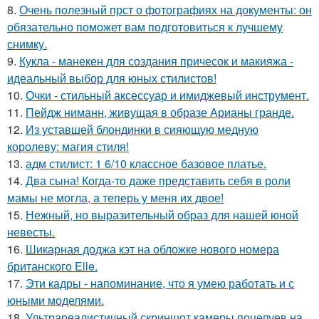
8.
Очень полезный прст о фотографиях на документы: он
обязательно поможет вам подготовиться к лучшему
снимку.
9.
Кукла - манекен для создания причесок и макияжа -
идеальный выбор для юных стилистов!
10.
Очки - стильный аксессуар и имиджевый инструмент.
11.
Пейдж ниманн, живущая в образе Арианы гранде.
12.
Из уставшей блондинки в сияющую медную
королеву: магия стиля!
13.
адм стилист: 1 6/10 классное базовое платье.
14.
Два сына! Когда-то даже представить себя в роли
мамы не могла, а теперь у меня их двое!
15.
Нежный, но выразительный образ для нашей юной
невесты.
16.
Шикарная доджа кэт на обложке нового номера
британского Elle.
17.
Эти кадры - напоминание, что я умею работать и с
юными моделями.
18.
Ультрареалистичный скриншот камеры поцелуев на