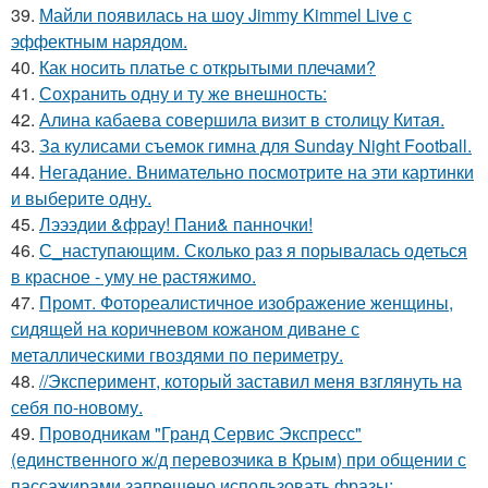
39.
Майли появилась на шоу Jimmy Kimmel Live с
эффектным нарядом.
40.
Как носить платье с открытыми плечами?
41.
Сохранить одну и ту же внешность:
42.
Алина кабаева совершила визит в столицу Китая.
43.
За кулисами съемок гимна для Sunday Night Football.
44.
Негадание. Внимательно посмотрите на эти картинки
и выберите одну.
45.
Лэээдии &фрау! Пани& панночки!
46.
С_наступающим. Сколько раз я порывалась одеться
в красное - уму не растяжимо.
47.
Промт. Фотореалистичное изображение женщины,
сидящей на коричневом кожаном диване с
металлическими гвоздями по периметру.
48.
//Эксперимент, который заставил меня взглянуть на
себя по-новому.
49.
Проводникам "Гранд Сервис Экспресс"
(единственного ж/д перевозчика в Крым) при общении с
пассажирами запрещено использовать фразы: