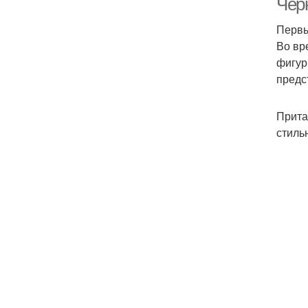
Черн
Первы
Во вр
фигур
предс
Прита
стиль