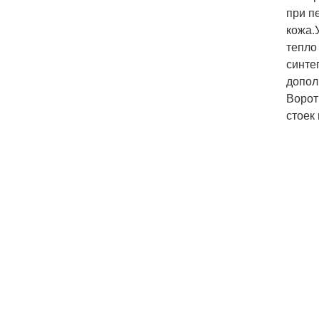
при п
кожа.
тепло
синте
допол
Ворот
стоек