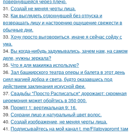
повернувшейся через плечо.
31.
Создай не меняя черты лица.
32.
Как выглядеть отдохнувшей без отпуска и
возвращать лицу и настроению ощущение свежести в
обычные дни.
33.
Хочу просто выговориться, иначе я сейчас сойду с
ума.
34.
Вы когда-нибудь задумывались, зачем нам, на самом
деле, нужны зеркала?
35.
Что я для макияжа использую?
36.
Зал башкирского театра оперы и балета в этот день
сиял магией добра и света, будто оказавшись под
действием заклинания искусной феи.
37.
Свадьбы "Просто Расписаться" дорожают: скромная
церемония может обойтись в 350 000.
38.
Промпт 1: вертикальная 9: 16.
39.
Сохрани лицо и натуральный цвет волос.
40.
Создай изображение, не меняя черты лица.
41.
Подписывайтесь на мой канал t. me/Filatovapromt там