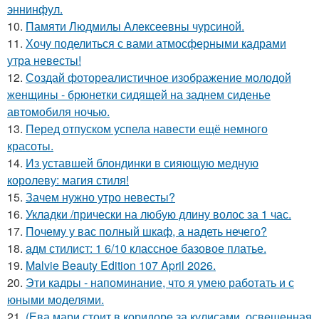
эннинфул.
10.
Памяти Людмилы Алексеевны чурсиной.
11.
Хочу поделиться с вами атмосферными кадрами
утра невесты!
12.
Создай фотореалистичное изображение молодой
женщины - брюнетки сидящей на заднем сиденье
автомобиля ночью.
13.
Перед отпуском успела навести ещё немного
красоты.
14.
Из уставшей блондинки в сияющую медную
королеву: магия стиля!
15.
Зачем нужно утро невесты?
16.
Укладки /прически на любую длину волос за 1 час.
17.
Почему у вас полный шкаф, а надеть нечего?
18.
адм стилист: 1 6/10 классное базовое платье.
19.
Malvie Beauty Edition 107 April 2026.
20.
Эти кадры - напоминание, что я умею работать и с
юными моделями.
21.
(Ева мари стоит в коридоре за кулисами, освещенная