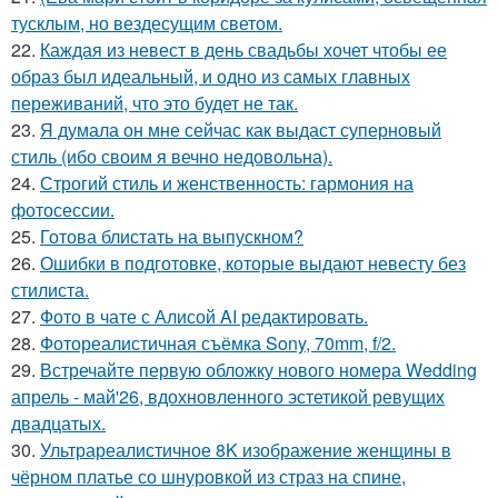
тусклым, но вездесущим светом.
22.
Каждая из невест в день свадьбы хочет чтобы ее
образ был идеальный, и одно из самых главных
переживаний, что это будет не так.
23.
Я думала он мне сейчас как выдаст суперновый
стиль (ибо своим я вечно недовольна).
24.
Строгий стиль и женственность: гармония на
фотосессии.
25.
Готова блистать на выпускном?
26.
Ошибки в подготовке, которые выдают невесту без
стилиста.
27.
Фото в чате с Алисой AI редактировать.
28.
Фотореалистичная съёмка Sony, 70mm, f/2.
29.
Встречайте первую обложку нового номера Wedding
апрель - май'26, вдохновленного эстетикой ревущих
двадцатых.
30.
Ультрареалистичное 8K изображение женщины в
чёрном платье со шнуровкой из страз на спине,