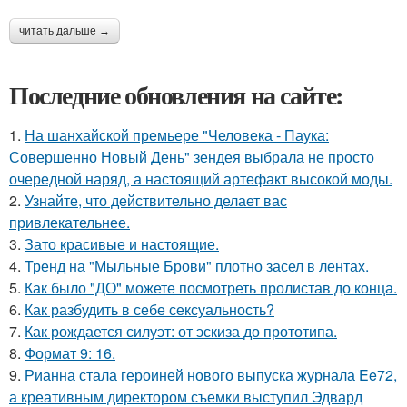
читать дальше →
Последние обновления на сайте:
1.
На шанхайской премьере "Человека - Паука:
Совершенно Новый День" зендея выбрала не просто
очередной наряд, а настоящий артефакт высокой моды.
2.
Узнайте, что действительно делает вас
привлекательнее.
3.
Зато красивые и настоящие.
4.
Тренд на "Мыльные Брови" плотно засел в лентах.
5.
Как было "ДО" можете посмотреть пролистав до конца.
6.
Как разбудить в себе сексуальность?
7.
Как рождается силуэт: от эскиза до прототипа.
8.
Формат 9: 16.
9.
Рианна стала героиней нового выпуска журнала Ee72,
а креативным директором съемки выступил Эдвард