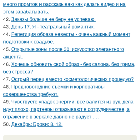
много промтов и рассказываю как делать видео и на
этом зарабатывать.
42.
Заказы больше не беру не успеваю.
43.
День 17. Я - театральный романтик.
44.
Репетиция образа невесты - очень важный момент
подготовки к свадьбе.
45.
Открытые зоны после 30: искусство элегантного
акцента.
46.
Хочешь обновить свой образ - без салона, без грима,
без стресса?
47.
Острый перец вместо косметологических процедур?
48.
Предновогодние съёмки и корпоративы
совершенства требуют.
49.
Чувствуете упадок энергии, все валится из рук, дела
идут плохо, партнеры отказывают в сотрудничестве, а
отражение в зеркале давно не радует ….
50.
Декабрь: Брови: 8. 12.