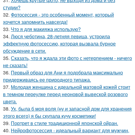
31.
Хочешь крутые фото, не выходя из дома и без
студии?
32.
Фотосессия - это особенный момент, который
хочется запомнить навсегда!
33.
Что я для макияжа использую?
34.
Люся чеботина, 28-летняя певица, устроила
эффектную фотосессию, которая вызвала бурное
обсуждение в сети.
35.
Сказать, что я ждала эти фото с нетерпением - ничего
не сказать!
36.
Первый образ для Ани я подобрала максимально
придерживаясь ее природного типажа.
37.
Молодая женщина с идеальной матовой кожей стоит
в темном переулке перед неоновой вывеской розового
цвета.
38.
Ух, была б моя воля (ну и запасной дом для хранения
этого всего) я бы скупала кучу косметики!
39.
Портрет в стиле традиционной японской ойран.
40.
Нейрофотосессия - идеальный вариант для мужчин,