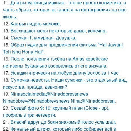
11.
Для выпускницы макияж - это не просто косметика, а
часть образа, которая останется на фотографиях на всю
жизнь.
12.
Как выглядеть моложе.
13.
Восхищают меня некоторые дамы, конечно.
14.
Смелая. Гламурная. Девушка.
15.
Образ пуджи для продвижения фильма "Hai Jawani
Toh Ishq Hona Hai".
16.
После появления тэхёна на Amas корейские
нетизены буквально взорвались от его визуала.
17.
Укладки /прически на любую длину волос за 1 час.
18.
Сумочка невесты. Наши сумочки - это отдельный вид
искусства, правда, девчонки?
19.
Ninasocialmedia@Ninadobrevsnews
Ninadobrev@Ninadobrevsnews Nina@Ninadobrevsn.
20.
Создай фото 9: 16: крупный план (Close - up),
профиль в три четверти.
21.
Власий вдруг до боли знакомый голос услышал.
22.
Финальный штрих, который либо собирает всё в