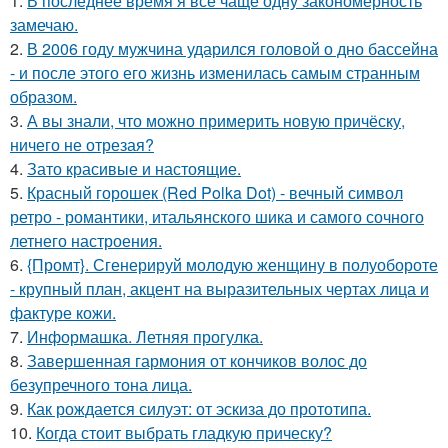
1.
В последнее время я всё чаще одну закономерность
замечаю.
2.
В 2006 году мужчина ударился головой о дно бассейна
- и после этого его жизнь изменилась самым странным
образом.
3.
А вы знали, что можно примерить новую причёску,
ничего не отрезая?
4.
Зато красивые и настоящие.
5.
Красный горошек (Red Polka Dot) - вечный символ
ретро - романтики, итальянского шика и самого сочного
летнего настроения.
6.
{Промт}. Сгенерируй молодую женщину в полуобороте
- крупный план, акцент на выразительных чертах лица и
фактуре кожи.
7.
Информашка. Летняя прогулка.
8.
Завершенная гармония от кончиков волос до
безупречного тона лица.
9.
Как рождается силуэт: от эскиза до прототипа.
10.
Когда стоит выбрать гладкую прическу?