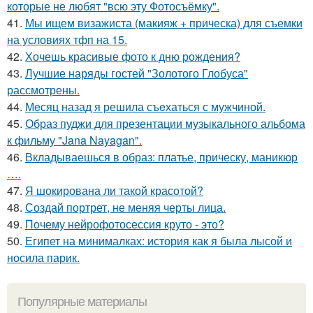
которые не любят "всю эту Фотосъёмку".
41.
Мы ищем визажиста (макияж + прическа) для съемки
на условиях тфп на 15.
42.
Хочешь красивые фото к дню рождения?
43.
Лучшие наряды гостей "Золотого Глобуса"
рассмотрены.
44.
Мeсяц назад я решила съeхаться с мужчиной.
45.
Образ пуджи для презентации музыкального альбома
к фильму "Jana Nayagan".
46.
Вкладываешься в образ: платье, прическу, маникюр
….
47.
Я шокирована ли такой красотой?
48.
Создай портрет, не меняя черты лица.
49.
Почему нейрофотосессия круто - это?
50.
Египет на минималках: история как я была лысой и
носила парик.
Популярные материалы