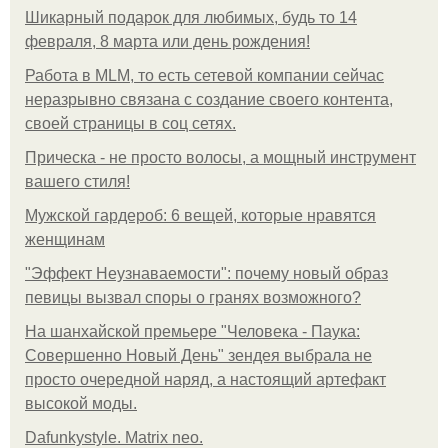
Шикарный подарок для любимых, будь то 14
февраля, 8 марта или день рождения!
Работа в MLM, то есть сетевой компании сейчас
неразрывно связана с создание своего контента,
своей страницы в соц сетях.
Прическа - не просто волосы, а мощный инструмент
вашего стиля!
Мужской гардероб: 6 вещей, которые нравятся
женщинам
"Эффект Неузнаваемости": почему новый образ
певицы вызвал споры о гранях возможного?
На шанхайской премьере "Человека - Паука:
Совершенно Новый День" зендея выбрала не
просто очередной наряд, а настоящий артефакт
высокой моды.
Dafunkystyle. Matrix neo.