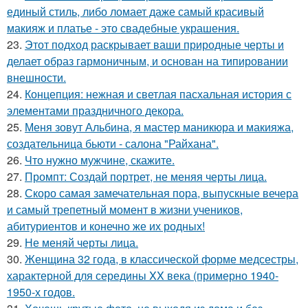
единый стиль, либо ломает даже самый красивый
макияж и платье - это свадебные украшения.
23.
Этот подход раскрывает ваши природные черты и
делает образ гармоничным, и основан на типировании
внешности.
24.
Концепция: нежная и светлая пасхальная история с
элементами праздничного декора.
25.
Меня зовут Альбина, я мастер маникюра и макияжа,
создательница бьюти - салона "Райхана".
26.
Что нужно мужчине, скажите.
27.
Промпт: Создай портрет, не меняя черты лица.
28.
Скоро самая замечательная пора, выпускные вечера
и самый трепетный момент в жизни учеников,
абитуриентов и конечно же их родных!
29.
Не меняй черты лица.
30.
Женщина 32 года, в классической форме медсестры,
характерной для середины XX века (примерно 1940-
1950-х годов.