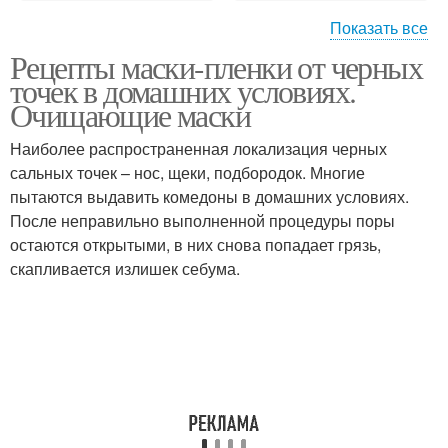
Показать все
Рецепты маски-пленки от черных
Точки с салфеткой
Точки с углем
точек в домашних условиях.
Очищающие маски
Наиболее распространенная локализация черных
Маска против черных
сальных точек – нос, щеки, подбородок. Многие
Черные точки
точек
пытаются выдавить комедоны в домашних условиях.
После неправильно выполненной процедуры поры
остаются открытыми, в них снова попадает грязь,
скапливается излишек себума.
Точки на носу