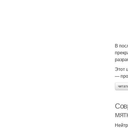
В пос
прекр
разра
Этот 
— про
читат
Сов
мят
Нейтр