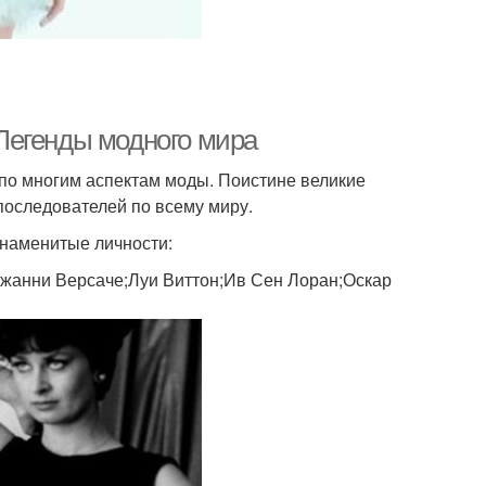
Легенды модного мира
 по многим аспектам моды. Поистине великие
последователей по всему миру.
знаменитые личности:
;Джанни Версаче;Луи Виттон;Ив Сен Лоран;Оскар