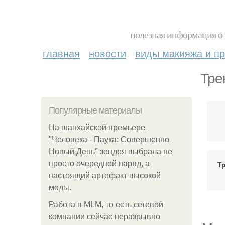
полезная информация о 
главная
новости
виды макияжа и пр
Тре
Популярные материалы
На шанхайской премьере
"Человека - Паука: Совершенно
Новый День" зендея выбрала не
просто очередной наряд, а
Т
настоящий артефакт высокой
моды.
Работа в MLM, то есть сетевой
компании сейчас неразрывно