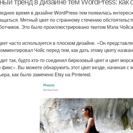
ный тренд в дизайне тем WordPress: как
леднее время в дизайне WordPress-тем появилась интересна
ащаться. Мятный цвет по странному стечению обстоятельс
ботчиков. Это было проиллюстрировано твитом Мэла Чойса 
цвет часто используется в плоском дизайне. «Он представл
комментировал Чойс перед тем, как дать этому цвету назван
дит так, будто кто-то соединил бирюзовый цвет и цвет мор
 фикс». Вы можете обнаружить этот цвет везде, начиная с 
ера, как было замечено Etsy на Pinterest.