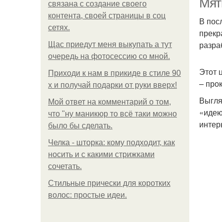
Мят
связана с создание своего
контента, своей страницы в соц
В пос
сетях.
прекр
разра
Щас приедут меня выкупать а тут
очередь на фотосессию со мной.
Этот 
Приходи к нам в прикиде в стиле 90
– про
х и получай подарки от руки вверх!
Выгля
Мой ответ на комментарий о том,
«идею
что "ну маникюр то всё таки можно
интерь
было бы сделать.
Челка - шторка: кому подходит, как
носить и с какими стрижками
сочетать.
Стильные прически для коротких
волос: простые идеи.