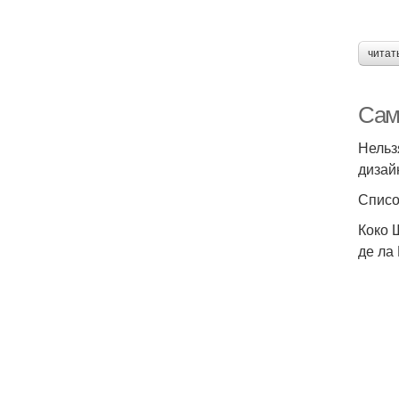
читат
Сам
Нельз
дизай
Списо
Коко 
де ла 