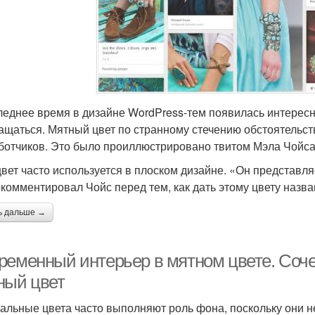
леднее время в дизайне WordPress-тем появилась интересна
ащаться. Мятный цвет по странному стечению обстоятельс
ботчиков. Это было проиллюстрировано твитом Мэла Чойса 
цвет часто используется в плоском дизайне. «Он представл
комментировал Чойс перед тем, как дать этому цвету назва
ь дальше →
ременный интерьер в мятном цвете. Соче
ный цвет
альные цвета часто выполняют роль фона, поскольку они не