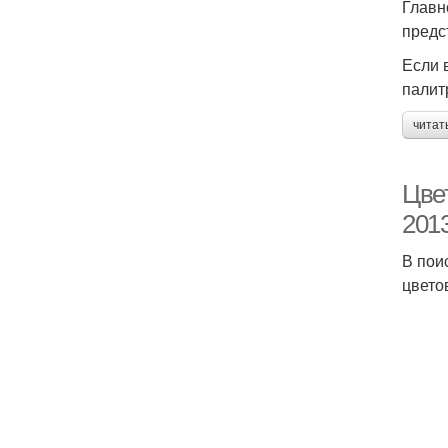
Главн
предс
Если 
палит
читат
Цвет
2013
В пои
цвето