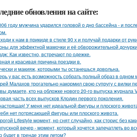
ледние обновления на сайте:
006 году мужчина ударился головой о дно бассейна - и пос
ом.
ходи к нам в прикиде в стиле 90 х и получай подарки от рук
оны для эффектной мамочки и её обворожительной дочурки
дж: Как известно, встречают по одежке.
вная и красивая причина поездки в.
чески и макияж, которыми ты останешься довольна.
ерь у вас есть возможность собрать полный образ в одном 
рей Малахов трогательно накормил свою супругу с вилки п
 вы думаете, кто на обложке нового 20-го выпуска журнала 
рвая часть всех выпусков Клодин первого поколения.
настоящая! У меня нет идеальной фигуры и плоского живота
тебя нет потрясающей фигуры или плоского живота.
рогой Lifestyle момент, но снят случайно, как сторис без как
пускной вечер - момент, который хочется запечатлеть во вс
о будет в тренде этим летом?