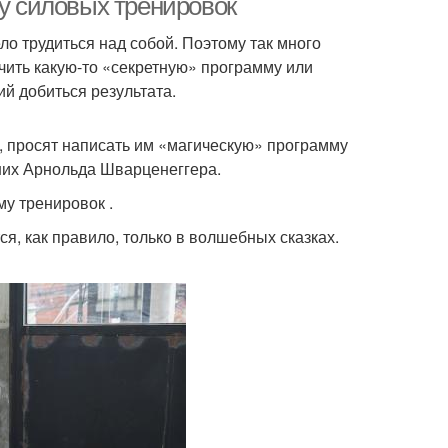
му силовых тренировок
ло трудиться над собой. Поэтому так много
чить какую-то «секретную» программу или
ий добиться результата.
, просят написать им «магическую» программу
 них Арнольда Шварценеггера.
му тренировок .
ся, как правило, только в волшебных сказках.