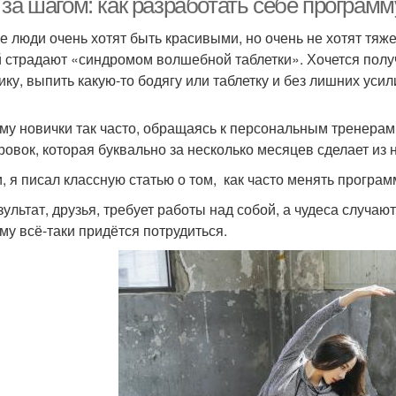
 за шагом: как разработать себе програм
е люди очень хотят быть красивыми, но очень не хотят тяже
 страдают «синдромом волшебной таблетки». Хочется полу
ику, выпить какую-то бодягу или таблетку и без лишних усил
му новички так часто, обращаясь к персональным тренерам
ровок, которая буквально за несколько месяцев сделает из
и, я писал классную статью о том, как часто менять програм
зультат, друзья, требует работы над собой, а чудеса случают
му всё-таки придётся потрудиться.