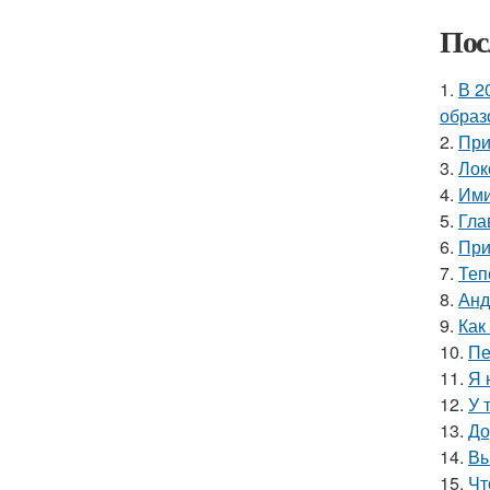
Пос
1.
В 2
образ
2.
При
3.
Лок
4.
Ими
5.
Гла
6.
При
7.
Теп
8.
Анд
9.
Как
10.
Пе
11.
Я 
12.
У 
13.
До
14.
Вы
15.
Чт