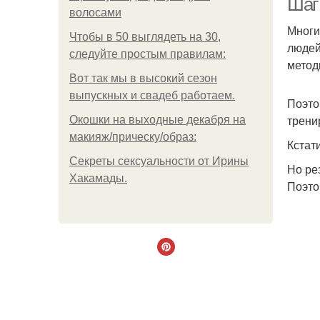
Шаг
волосами
Многи
Чтобы в 50 выглядеть на 30,
людей
следуйте простым правилам:
метод
Вот так мы в высокий сезон
выпускных и свадеб работаем.
Поэто
трени
Окошки на выходные декабря на
макияж/прическу/образ:
Кстат
Секреты сексуальности от Ирины
Но ре
Хакамады.
Поэто