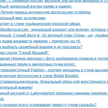
омт: Студийный портрет молодой элегантной женщины в стил
йный уверенный взгляд прямо в камеру.
-Летняя певица интересную фотосессию устроила.
кольный мир за кулисами.
ртрет в стиле традиционной японской ойран.
йрофотосессия - идеальный вариант для мужчин, которые н
ичный. Создай фото 9: 16: крупный план (Close - up), профил
 ищем визажиста (макияж + прическа) на 15.
к выбрать свадебный макияж и не прогадать?
ри слыла "Серой Мышкой".
авная героиня девушка с фото изображена спереди в полу
ашенные пряди и аккуратные пучки волос.
тореалистичный Fashion - портрет женщины в стиле высокой м
егантная фотосессия в стиле Bridal Boudoir.
стаямодныежурналы. Идеальный образ для женственного ве
ительный макияж!
нный косплей от Ladymelamori поражает сиянием серебрист
ей.
о сильнее всего успокаивает невесту утром свадьбы?