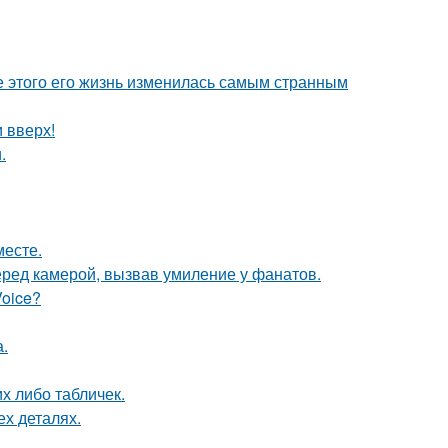
ле этого его жизнь изменилась самым странным
и вверх!
.
месте.
еред камерой, вызвав умиление у фанатов.
Voice?
.
их либо табличек.
ех деталях.