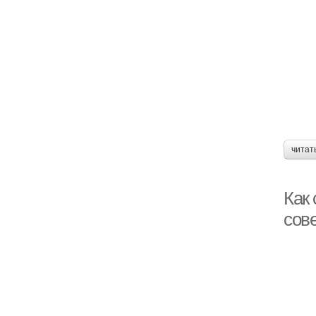
читат
Как
сов