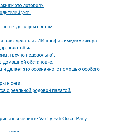
макияж это лотерея?
одителей уже!
, но вездесущим светом.
и, как сделать из ИИ профи - имиджмейкера.
др, золотой час.
оим я вечно недовольна).
в домашней обстановке.
м и делает это осознанно, с помощью особого
pы в cети.
тся с реальной родовой палатой.
сы к вечеринке Vanity Fair Oscar Party.