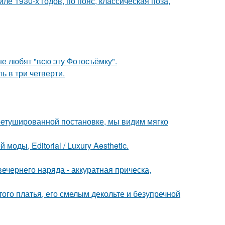
е 1930-х годов, по пояс, классическая поза,
е любят "всю эту Фотосъёмку".
ь в три четверти.
ретушированной постановке, мы видим мягко
оды, Editorial / Luxury Aesthetic.
чернего наряда - аккуратная прическа,
ого платья, его смелым декольте и безупречной