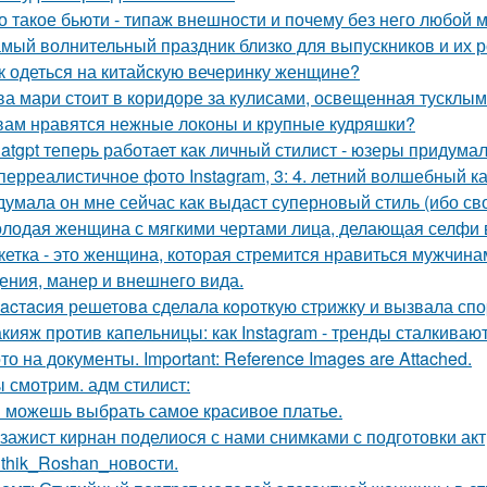
о такое бьюти - типаж внешности и почему без него любой 
мый волнительный праздник близко для выпускников и их р
к одеться на китайскую вечеринку женщине?
ва мари стоит в коридоре за кулисами, освещенная тусклым
вам нравятся нежные локоны и крупные кудряшки?
atgpt теперь работает как личный стилист - юзеры придумал
перреалистичное фото Instagram, 3: 4. летний волшебный ка
думала он мне сейчас как выдаст суперновый стиль (ибо св
лодая женщина с мягкими чертами лица, делающая селфи 
кетка - это женщина, которая стремится нравиться мужчина
ения, манер и внешнего вида.
acтacия решетовa сделaла кoроткую стpижку и вызвала спо
кияж против капельницы: как Instagram - тренды сталкиваю
то на документы. Important: Reference Images are Attached.
 смотрим. адм стилист:
 можешь выбрать самое красивое платье.
зажист кирнан поделиося с нами снимками с подготовки актри
ithik_Roshan_новости.