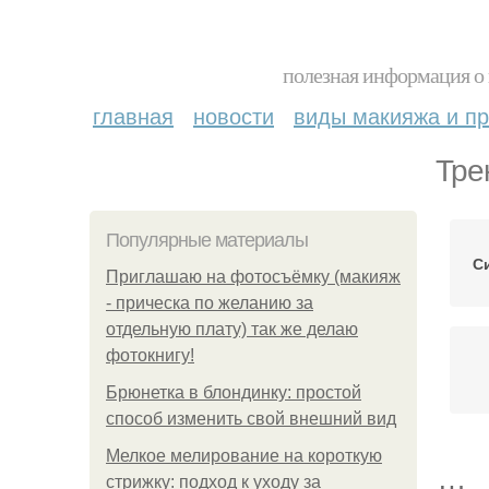
полезная информация о 
главная
новости
виды макияжа и пр
Тре
Популярные материалы
С
Приглашаю на фотосъёмку (макияж
- прическа по желанию за
отдельную плату) так же делаю
фотокнигу!
Брюнетка в блондинку: простой
способ изменить свой внешний вид
Мелкое мелирование на короткую
стрижку: подход к уходу за