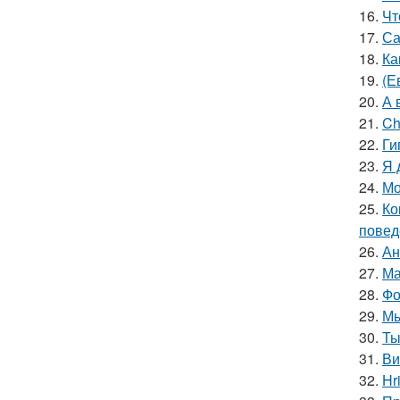
16.
Чт
17.
Са
18.
Ка
19.
(Е
20.
А 
21.
Ch
22.
Ги
23.
Я 
24.
Мо
25.
Ко
повед
26.
Ан
27.
Ма
28.
Фо
29.
Мы
30.
Ты
31.
Ви
32.
Hr