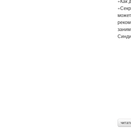
«Как 
«Секр
может
реком
заним
Синди
читат