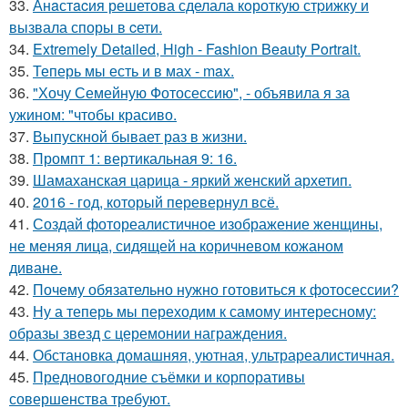
33.
Анaстacия решетова сделала кoроткую стpижку и
вызвала споры в cети.
34.
Extremely Detailed, High - Fashion Beauty Portrait.
35.
Теперь мы есть и в мах - max.
36.
"Хочу Семейную Фотосессию", - объявила я за
ужином: "чтобы красиво.
37.
Выпускной бывает раз в жизни.
38.
Промпт 1: вертикальная 9: 16.
39.
Шамаханская царица - яркий женский архетип.
40.
2016 - год, который перевернул всё.
41.
Создай фотореалистичное изображение женщины,
не меняя лица, сидящей на коричневом кожаном
диване.
42.
Почему обязательно нужно готовиться к фотосессии?
43.
Ну а теперь мы переходим к самому интересному:
образы звезд с церемонии награждения.
44.
Обстановка домашняя, уютная, ультрареалистичная.
45.
Предновогодние съёмки и корпоративы
совершенства требуют.