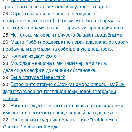
трогательная пора - детские выпускные в садах.
24.
Строго сохрани внешность женщины с
прикреплённого фото 1: 1. не менять лицо, форму глаз,
нос, кожу с порами, возраст, прическу, пропорции тела.
25.
He только макияж и прическа бывают свадебными!
26.
Марго Робби неоднократно поражала фанатов своим
необычным взглядом на собственную внешность.
27.
Коллаж из двух фото.
28.
Молодая женщина с мягкими чертами лица,
делающая селфи в домашней обстановке.
29.
Вы в статусе "Невеста"?
30.
Встречайте вторую обложку номера апрель - май'26
журнала Wedding, посвященному новой географии
любви.
31.
Работа студента, и это всего лишь начало практики,
именно эти прически вообще первый раз сделала.
32.
Роскошный вечерний образ в стиле "Golden Hour
Glamour" и высокой моды.