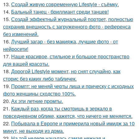
13.
Создай живую современную Lifestyle - съёмку.
14.
Бальный танец - бриллиант среди танцев!
15.
Создай эффектный журнальный портрет, полностью
сохранив внешность с загруженного фото - референса
без изменений.
16.
Лучший загар - без макияжа, лучшие фото - от
нейросети!
17.
Наше красивое, стильное и большое пространство
для вашей красоты.
18.
Дорогой Lifestyle момент, но снят случайно, как
сторис без каких либо табличек.
19.
Промпт: не меняй черты лица и прическу с исходных
фото женщины сходство 100%.
20.
Ах эти летние промты.
21.
Каждый раз, когда ты смотришь в зеркало в
повседневном облике, кажется, что ничего не меняется.
22.
Побывала в Европе и примерила новый имидж за 10
минут, не выходя из дома.
23.
На той неделе началась самая нежная и