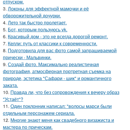
отпуском.
3.
Локоны для эффектной мамочки и её
обворожительной дочурки.
4.
Лето так быстро пролетает.
5.
Бот, которым пользуюсь vk.
6.
Красивый дом - это не всегда дорогой ремонт.
7.
Келли: путь от классики к современности.
8.
Подготовила для вас фото самой запрашиваемой
прически - Мальвинки.
9.
Создай фото. Максимально реалистичная
фотография, атмосферная портретная съемка на
природе, эстетика "Сафари - шик" и романтичного
заката.
10.
Правда ли, что без сопровождения к вечеру образ
"Устаёт"?
11.
Один поклонник написал: "волосы марси были
отдельным персонажем сериала.
12.
Многие знают меня как свадебного визажиста и
мастера по прическам.