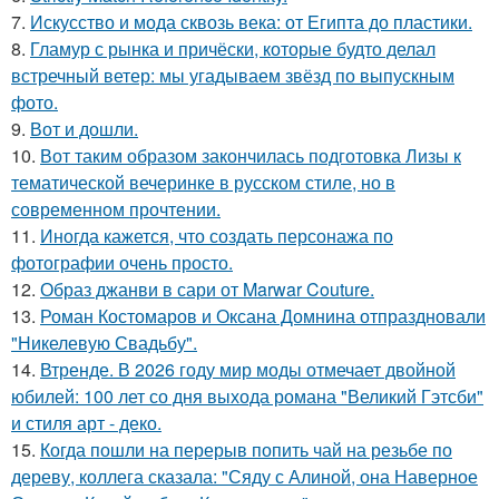
7.
Искусство и мода сквозь века: от Египта до пластики.
8.
Гламур с рынка и причёски, которые будто делал
встречный ветер: мы угадываем звёзд по выпускным
фото.
9.
Вот и дошли.
10.
Вот таким образом закончилась подготовка Лизы к
тематической вечеринке в русском стиле, но в
современном прочтении.
11.
Иногда кажется, что создать персонажа по
фотографии очень просто.
12.
Образ джанви в сари от Marwar Couture.
13.
Роман Костомаров и Оксана Домнина отпраздновали
"Никелевую Свадьбу".
14.
Втренде. В 2026 году мир моды отмечает двойной
юбилей: 100 лет со дня выхода романа "Великий Гэтсби"
и стиля арт - деко.
15.
Когда пошли на перерыв попить чай на резьбе по
дереву, коллега сказала: "Сяду с Алиной, она Наверное