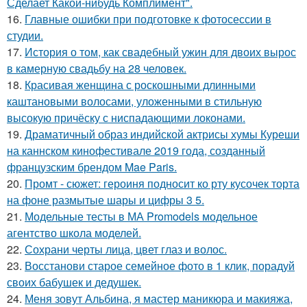
Сделает Какой-нибудь Комплимент".
16.
Главные ошибки при подготовке к фотосессии в
студии.
17.
История о том, как свадебный ужин для двоих вырос
в камерную свадьбу на 28 человек.
18.
Красивая женщина с роскошными длинными
каштановыми волосами, уложенными в стильную
высокую причёску с ниспадающими локонами.
19.
Драматичный образ индийской актрисы хумы Куреши
на каннском кинофестивале 2019 года, созданный
французским брендом Mae Paris.
20.
Промт - сюжет: героиня подносит ко рту кусочек торта
на фоне размытые шары и цифры 3 5.
21.
Модельные тесты в МА Promodels модельное
агентство школа моделей.
22.
Сохрани черты лица, цвет глаз и волос.
23.
Восстанови старое семейное фото в 1 клик, порадуй
своих бабушек и дедушек.
24.
Меня зовут Альбина, я мастер маникюра и макияжа,