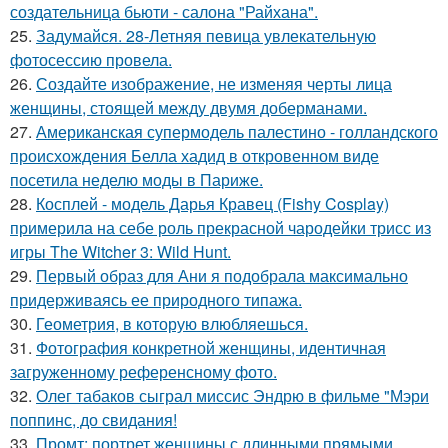
создательница бьюти - салона "Райхана".
25.
Задумайся. 28-Летняя певица увлекательную
фотосессию провела.
26.
Создайте изображение, не изменяя черты лица
женщины, стоящей между двумя доберманами.
27.
Американская супермодель палестино - голландского
происхождения Белла хадид в откровенном виде
посетила неделю моды в Париже.
28.
Косплей - модель Дарья Кравец (Fishy Cosplay)
примерила на себе роль прекрасной чародейки трисс из
игры The Witcher 3: Wild Hunt.
29.
Первый образ для Ани я подобрала максимально
придерживаясь ее природного типажа.
30.
Геометрия, в которую влюбляешься.
31.
Фотография конкретной женщины, идентичная
загруженному референсному фото.
32.
Олег табаков сыграл миссис Эндрю в фильме "Мэри
поппинс, до свидания!
33.
Промт: портрет женщины с длинными прямыми