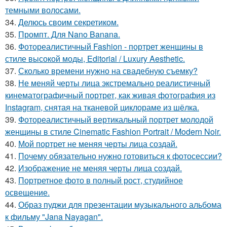
темными волосами.
34.
Делюсь своим секретиком.
35.
Промпт. Для Nano Banana.
36.
Фотореалистичный Fashion - портрет женщины в
стиле высокой моды, Editorial / Luxury Aesthetic.
37.
Сколько времени нужно на свадебную съемку?
38.
Не меняй черты лица экстремально реалистичный
кинематографичный портрет, как живая фотография из
Instagram, снятая на тканевой циклораме из шёлка.
39.
Фотореалистичный вертикальный портрет молодой
женщины в стиле Cinematic Fashion Portrait / Modern Noir.
40.
Мой портрет не меняя черты лица создай.
41.
Почему обязательно нужно готовиться к фотосессии?
42.
Изображение не меняя черты лица создай.
43.
Портретное фото в полный рост, студийное
освещение.
44.
Образ пуджи для презентации музыкального альбома
к фильму "Jana Nayagan".