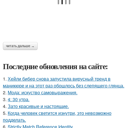
читать дальше →
Последние обновления на сайте:
1.
Хейли бибер снова запустила вирусный тренд в
маникюре и на этот раз обошлось без слепящего глянца.
2.
Мода: искуство самовыражения.
3.
4: 30 утра.
4.
Зато красивые и настоящие.
5.
Когда человек светится изнутри, это невозможно
подделать.
6.
Strictly Match Reference Identity.