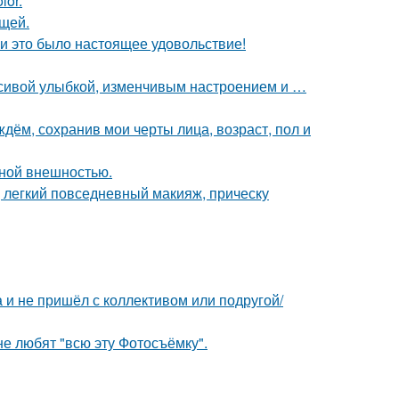
lor.
щей.
и это было настоящее удовольствие!
расивой улыбкой, изменчивым настроением и …
дём, сохранив мои черты лица, возраст, пол и
ной внешностью.
 легкий повседневный макияж, прическу
а и не пришёл с коллективом или подругой/
е любят "всю эту Фотосъёмку".