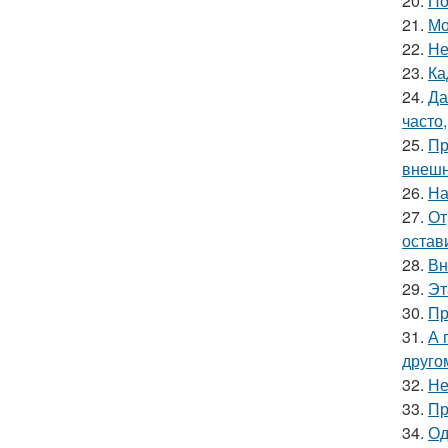
20.
По
21.
Мо
22.
Не
23.
Ка
24.
Да
часто
25.
Пр
внешн
26.
На
27.
От
остав
28.
Вн
29.
Эт
30.
Пр
31.
А 
друго
32.
Не
33.
Пр
34.
Од