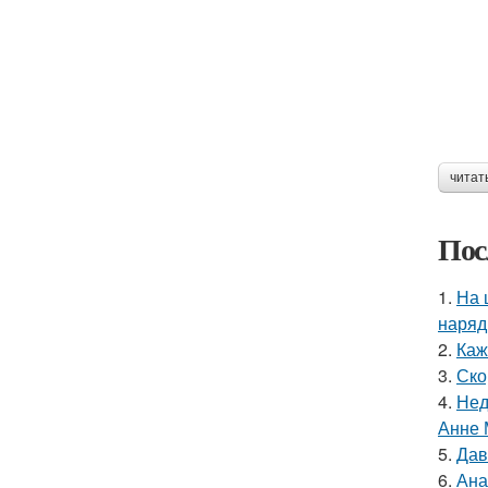
читат
Пос
1.
На 
наряд
2.
Каж
3.
Ско
4.
Нед
Анне 
5.
Дав
6.
Ана