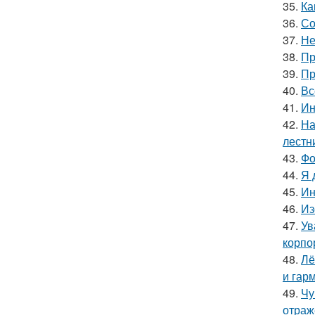
35.
Ка
36.
Со
37.
Не
38.
Пр
39.
Пр
40.
Вс
41.
Ин
42.
На
лестн
43.
Фо
44.
Я 
45.
Ин
46.
Из
47.
Ув
корпо
48.
Лё
и гар
49.
Чу
отраж