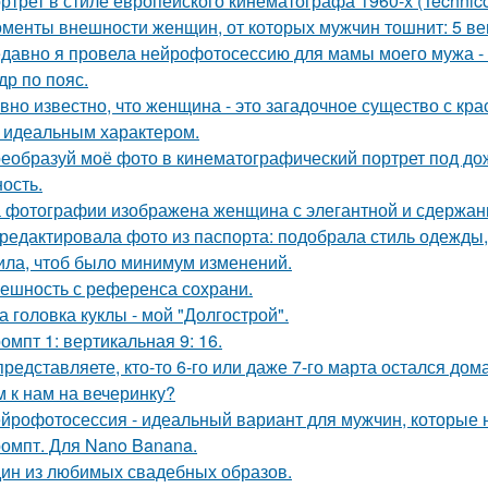
ртрет в стиле европейского кинематографа 1960-х (Technico
менты внешности женщин, от которых мужчин тошнит: 5 ве
давно я провела нейрофотосессию для мамы моего мужа - 
др по пояс.
вно известно, что женщина - это загадочное существо с к
, идеальным характером.
еобразуй моё фото в кинематографический портрет под дож
ость.
 фотографии изображена женщина с элегантной и сдержан
редактировала фото из паспорта: подобрала стиль одежды,
ила, чтоб было минимум изменений.
ешность с референса сохрани.
а головка куклы - мой "Долгострой".
омпт 1: вертикальная 9: 16.
представляете, кто-то 6-го или даже 7-го марта остался дом
м к нам на вечеринку?
йрофотосессия - идеальный вариант для мужчин, которые н
омпт. Для Nano Banana.
ин из любимых свадебных образов.