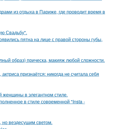
рами из отдыха в Париже, где проводит время в
ую Свадьбу".
появились пятна на лице с правой стороны губы,
олный образ) прическа, макияж любой сложности.
 актриса признаётся: никогда не считала себя
 женщины в элегантном стиле.
олненное в стиле современной "Insta -
, но вездесущим светом.