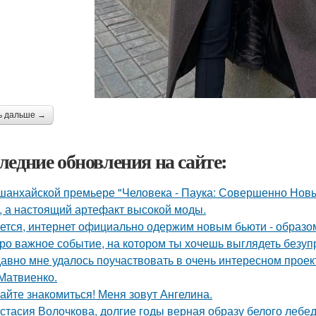
ь дальше →
ледние обновления на сайте:
шанхайской премьере "Человека - Паука: Совершенно Новы
, а настоящий артефакт высокой моды.
ется, интернет официально одержим новым бьюти - образо
ро важное событие, на котором ты хочешь выглядеть безуп
авно мне удалось поучаствовать в очень интересном проек
Матвиенко.
айте знакомиться! Меня зовут Ангелина.
стасия Волочкова, долгие годы верная образу белого леб