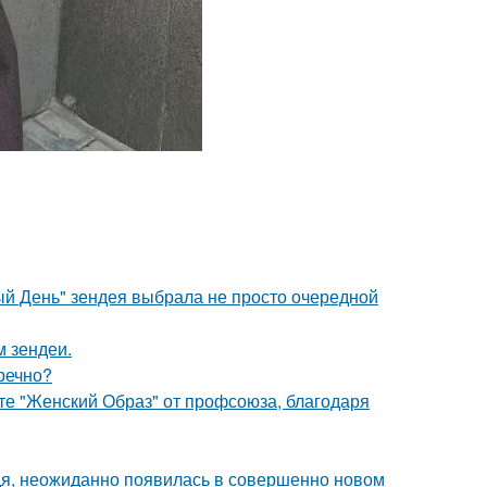
й День" зендея выбрала не просто очередной
м зендеи.
речно?
те "Женский Образ" от профсоюза, благодаря
едя, неожиданно появилась в совершенно новом