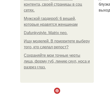
блузк
контента, своей страницы в соц
выход
сетях.
Мужской гардероб: 6 вещей,
которые нравятся женщинам
Dafunkystyle. Matrix neo.
Ищу моделей. В приоритете выберу
того, кто сделал репост?
Сохраняйте мои точные черты
лица, форму губ, линию скул, носа и
разрез глаз.