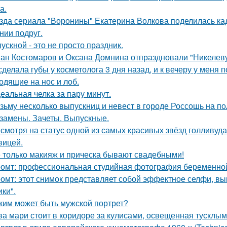
а.
зда сериала "Воронины" Екатерина Волкова поделилась кад
нии подруг.
ускной - это не просто праздник.
ан Костомаров и Оксана Домнина отпраздновали "Никелев
сделала губы у косметолога 3 дня назад, и к вечеру у меня 
одящие на нос и лоб.
еальная челка за пару минут.
зьму несколько выпускниц и невест в городе Россошь на п
замены. Зачеты. Выпускные.
смотря на статус одной из самых красивых звёзд голливуда,
вицей.
 только макияж и прическа бывают свадебными!
омт: профессиональная студийная фотография беременной
омт: этот снимок представляет собой эффектное селфи, вып
ики".
ким может быть мужской портрет?
ва мари стоит в коридоре за кулисами, освещенная тусклым