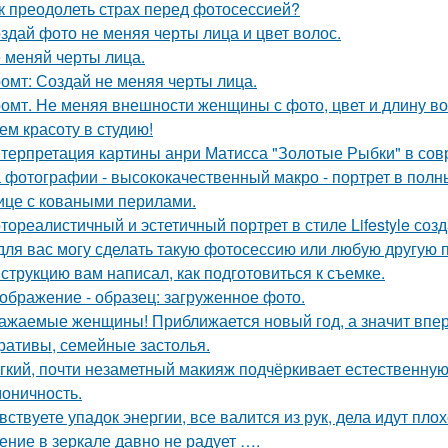
к преодолеть страх перед фотосессией?
здай фото не меняя черты лица и цвет волос.
 меняй черты лица.
омт: Создай не меняя черты лица.
омт. Не меняя внешности женщины с фото, цвет и длину во
ем красоту в студию!
терпретация картины анри Матисса "Золотые Рыбки" в сов
 фотографии - высококачественный макро - портрет в полн
ице с коваными перилами.
тореалистичный и эстетичный портрет в стиле Lifestyle созд
для вас могу сделать такую фотосессию или любую другую 
струкцию вам написал, как подготовиться к съемке.
ображение - образец: загруженное фото.
ажаемые женщины! Приближается новый год, а значит впер
ративы, семейные застолья.
гкий, почти незаметный макияж подчёркивает естественну
моничность.
вствуете упадок энергии, все валится из рук, дела идут пло
ение в зеркале давно не радует ….