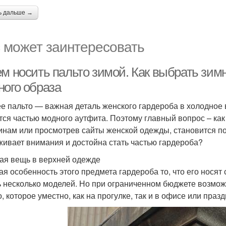
ь дальше →
 может заинтересовать
ем носить пальто зимой. Как выбрать зим
ного образа
е пальто — важная деталь женского гардероба в холодное 
тся частью модного аутфита. Поэтому главный вопрос – ка
инам или просмотрев сайты женской одежды, становится пон
живает внимания и достойна стать частью гардероба?
ая вещь в верхней одежде
ая особенность этого предмета гардероба то, что его носят
ь несколько моделей. Но при ограниченном бюджете возмо
о, которое уместно, как на прогулке, так и в офисе или праз