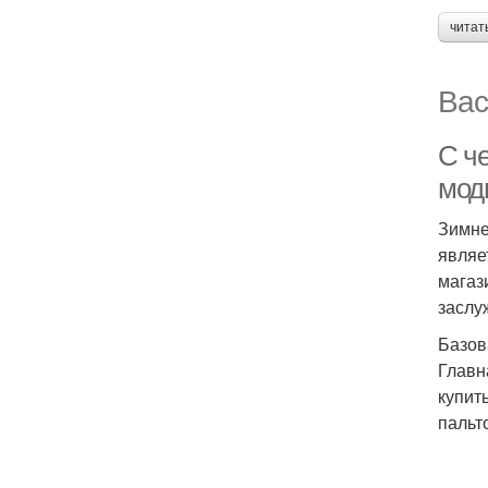
читат
Вас
С ч
мод
Зимне
являе
магаз
заслу
Базов
Главн
купит
пальт