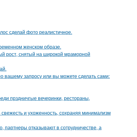
лос сделай фото реалистичное.
ременном женском образе.
ый рост, снятый на широкой мраморной
ай.
по вашему запросу или вы можете сделать сами:
еди прздничгые вечеринки, рестораны,
ю свежесть и ухоженность, сохраняя минимализм
хо, партнеры отказывают в сотрудничестве, а