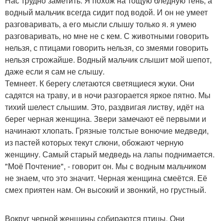
Нас трудно заметить. Я похож на тощую бледную тень, а
водный мальчик всегда сидит под водой. И он не умеет
разговаривать, а его мысли слышу только я. я умею
разговаривать, но мне не с кем. С животными говорить
нельзя, с птицами говорить нельзя, со змеями говорить
нельзя строжайше. Водный мальчик слышит мой шепот,
даже если я сам не слышу.
Темнеет. К берегу слетаются светящиеся жуки. Они
садятся на траву, и в ночи разгорается яркое пятно. Мы
тихий шелест слышим. Это, раздвигая листву, идёт на
берег черная женщина. Звери замечают её первыми и
начинают хлопать. Грязные толстые вонючие медведи,
из пастей которых текут слюни, обожают черную
женщину. Самый старый медведь на лапы поднимается.
"Моё Почтение", - говорит он. Мы с водным мальчиком
не знаем, что это значит. Черная женщина смеётся. Её
смех приятен нам. Он высокий и звонкий, но грустный.
Вокруг черной женщины собираются птицы. Они