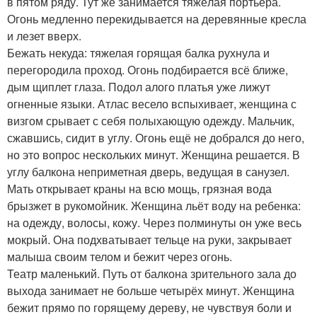
в пятом ряду. Тут же занимается тяжёлая портьера.
Огонь медленно перекидывается на деревянные кресла
и лезет вверх.
Бежать некуда: тяжелая горящая балка рухнула и
перегородила проход. Огонь подбирается всё ближе,
дым щиплет глаза. Подол алого платья уже лижут
огненные языки. Атлас весело вспыхивает, женщина с
визгом срывает с себя полыхающую одежду. Мальчик,
сжавшись, сидит в углу. Огонь ещё не добрался до него,
но это вопрос нескольких минут. Женщина решается. В
углу балкона неприметная дверь, ведущая в санузел.
Мать открывает краны на всю мощь, грязная вода
брызжет в рукомойник. Женщина льёт воду на ребенка:
на одежду, волосы, кожу. Через полминуты он уже весь
мокрый. Она подхватывает тельце на руки, закрывает
малыша своим телом и бежит через огонь.
Театр маленький. Путь от балкона зрительного зала до
выхода занимает не больше четырёх минут. Женщина
бежит прямо по горящему дереву, не чувствуя боли и