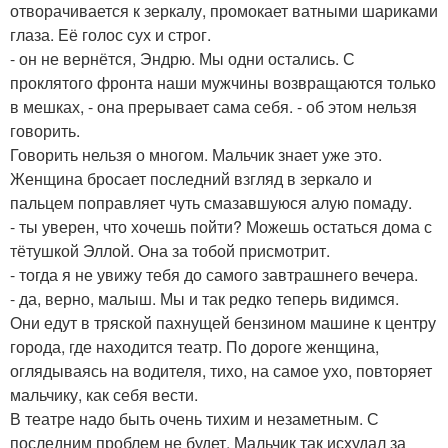
отворачивается к зеркалу, промокает ватными шариками
глаза. Её голос сух и строг.
- он не вернётся, Эндрю. Мы одни остались. С
проклятого фронта наши мужчины возвращаются только
в мешках, - она прерывает сама себя. - об этом нельзя
говорить.
Говорить нельзя о многом. Мальчик знает уже это.
Женщина бросает последний взгляд в зеркало и
пальцем поправляет чуть смазавшуюся алую помаду.
- ты уверен, что хочешь пойти? Можешь остаться дома с
тётушкой Эллой. Она за тобой присмотрит.
- тогда я не увижу тебя до самого завтрашнего вечера.
- да, верно, малыш. Мы и так редко теперь видимся.
Они едут в тряской пахнущей бензином машине к центру
города, где находится театр. По дороге женщина,
оглядываясь на водителя, тихо, на самое ухо, повторяет
мальчику, как себя вести.
В театре надо быть очень тихим и незаметным. С
последним проблем не будет. Мальчик так исхудал за