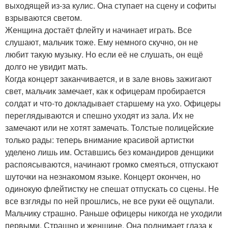
выходящей из-за кулис. Она ступает на сцену и софиты
взрываются светом.
Женщина достаёт флейту и начинает играть. Все
слушают, мальчик тоже. Ему немного скучно, он не
любит такую музыку. Но если её не слушать, он ещё
долго не увидит мать.
Когда концерт заканчивается, и в зале вновь зажигают
свет, мальчик замечает, как к офицерам пробирается
солдат и что-то докладывает старшему на ухо. Офицеры
переглядываются и спешно уходят из зала. Их не
замечают или не хотят замечать. Толстые полицейские
только рады: теперь внимание красивой артистки
уделено лишь им. Оставшись без командиров денщики
распоясываются, начинают громко смеяться, отпускают
шуточки на незнакомом языке. Концерт окончен, но
одинокую флейтистку не спешат отпускать со сцены. Не
все взгляды по ней прошлись, не все руки её ощупали.
Мальчику страшно. Раньше офицеры никогда не уходили
первыми. Страшно и женщине. Она поднимает глаза к