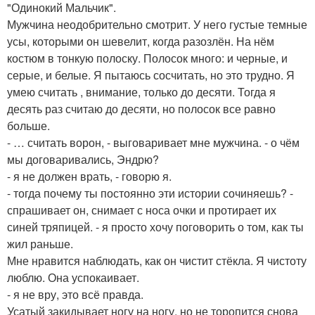
"Одинокий Мальчик".
Мужчина неодобрительно смотрит. У него густые темные
усы, которыми он шевелит, когда разозлён. На нём
костюм в тонкую полоску. Полосок много: и черные, и
серые, и белые. Я пытаюсь сосчитать, но это трудно. Я
умею считать , внимание, только до десяти. Тогда я
десять раз считаю до десяти, но полосок все равно
больше.
- … считать ворон, - выговаривает мне мужчина. - о чём
мы договаривались, Эндрю?
- я не должен врать, - говорю я.
- тогда почему ты постоянно эти истории сочиняешь? -
спрашивает он, снимает с носа очки и протирает их
синей тряпицей. - я просто хочу поговорить о том, как ты
жил раньше.
Мне нравится наблюдать, как он чистит стёкла. Я чистоту
люблю. Она успокаивает.
- я не вру, это всё правда.
Усатый закидывает ногу на ногу, но не торопится снова