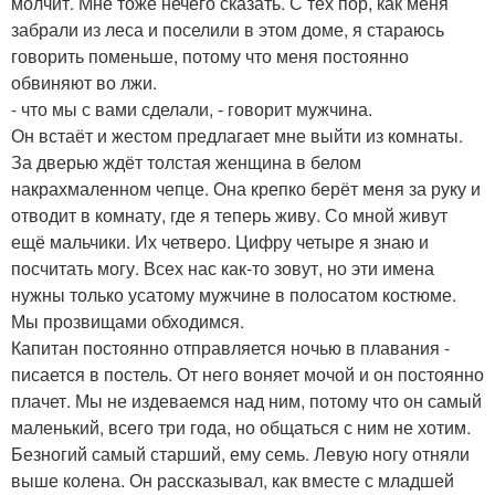
молчит. Мне тоже нечего сказать. С тех пор, как меня
забрали из леса и поселили в этом доме, я стараюсь
говорить поменьше, потому что меня постоянно
обвиняют во лжи.
- что мы с вами сделали, - говорит мужчина.
Он встаёт и жестом предлагает мне выйти из комнаты.
За дверью ждёт толстая женщина в белом
накрахмаленном чепце. Она крепко берёт меня за руку и
отводит в комнату, где я теперь живу. Со мной живут
ещё мальчики. Их четверо. Цифру четыре я знаю и
посчитать могу. Всех нас как-то зовут, но эти имена
нужны только усатому мужчине в полосатом костюме.
Мы прозвищами обходимся.
Капитан постоянно отправляется ночью в плавания -
писается в постель. От него воняет мочой и он постоянно
плачет. Мы не издеваемся над ним, потому что он самый
маленький, всего три года, но общаться с ним не хотим.
Безногий самый старший, ему семь. Левую ногу отняли
выше колена. Он рассказывал, как вместе с младшей