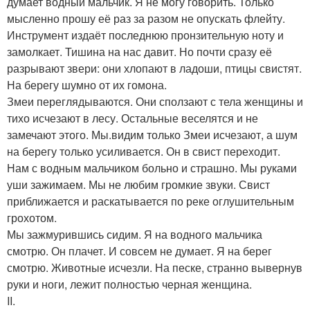
думает водный мальчик. Я не могу говорить. Только
мысленно прошу её раз за разом не опускать флейту.
Инструмент издаёт последнюю пронзительную ноту и
замолкает. Тишина на нас давит. Но почти сразу её
разрывают звери: они хлопают в ладоши, птицы свистят.
На берегу шумно от их гомона.
Змеи переглядываются. Они сползают с тела женщины и
тихо исчезают в лесу. Остальные веселятся и не
замечают этого. Мы.видим только Змеи исчезают, а шум
на берегу только усиливается. Он в свист переходит.
Нам с водным мальчиком больно и страшно. Мы руками
уши зажимаем. Мы не любим громкие звуки. Свист
приближается и раскатывается по реке оглушительным
грохотом.
Мы зажмурившись сидим. Я на водного мальчика
смотрю. Он плачет. И совсем не думает. Я на берег
смотрю. Животные исчезли. На песке, странно вывернув
руки и ноги, лежит полностью черная женщина.
II.