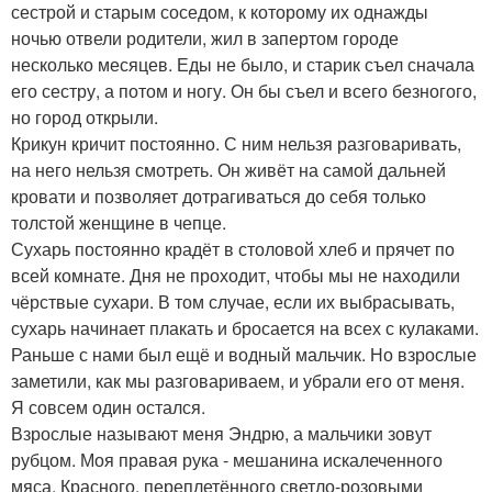
сестрой и старым соседом, к которому их однажды
ночью отвели родители, жил в запертом городе
несколько месяцев. Еды не было, и старик съел сначала
его сестру, а потом и ногу. Он бы съел и всего безногого,
но город открыли.
Крикун кричит постоянно. С ним нельзя разговаривать,
на него нельзя смотреть. Он живёт на самой дальней
кровати и позволяет дотрагиваться до себя только
толстой женщине в чепце.
Сухарь постоянно крадёт в столовой хлеб и прячет по
всей комнате. Дня не проходит, чтобы мы не находили
чёрствые сухари. В том случае, если их выбрасывать,
сухарь начинает плакать и бросается на всех с кулаками.
Раньше с нами был ещё и водный мальчик. Но взрослые
заметили, как мы разговариваем, и убрали его от меня.
Я совсем один остался.
Взрослые называют меня Эндрю, а мальчики зовут
рубцом. Моя правая рука - мешанина искалеченного
мяса. Красного, переплетённого светло-розовыми