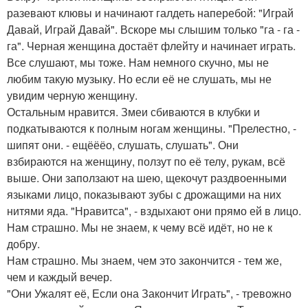
разевают клювы и начинают галдеть наперебой: "Играй
Давай, Играй Давай". Вскоре мы слышим только "га - га -
га". Черная женщина достаёт флейту и начинает играть.
Все слушают, мы тоже. Нам немного скучно, мы не
любим такую музыку. Но если её не слушать, мы не
увидим черную женщину.
Остальным нравится. Змеи сбиваются в клубки и
подкатываются к полным ногам женщины. "Прелестно, -
шипят они. - ещёёёо, слушать, слушать". Они
взбираются на женщину, ползут по её телу, рукам, всё
выше. Они заползают на шею, щекочут раздвоенными
языками лицо, показывают зубы с дрожащими на них
нитями яда. "Нравитса", - вздыхают они прямо ей в лицо.
Нам страшно. Мы не знаем, к чему всё идёт, но не к
добру.
Нам страшно. Мы знаем, чем это закончится - тем же,
чем и каждый вечер.
"Они Ужалят её, Если она Закончит Играть", - тревожно