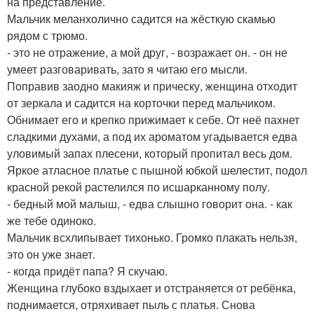
на представление.
Мальчик меланхолично садится на жёсткую скамью
рядом с трюмо.
- это не отражение, а мой друг, - возражает он. - он не
умеет разговаривать, зато я читаю его мысли.
Поправив заодно макияж и прическу, женщина отходит
от зеркала и садится на корточки перед мальчиком.
Обнимает его и крепко прижимает к себе. От неё пахнет
сладкими духами, а под их ароматом угадывается едва
уловимый запах плесени, который пропитал весь дом.
Яркое атласное платье с пышной юбкой шелестит, подол
красной рекой растелился по исшарканному полу.
- бедный мой малыш, - едва слышно говорит она. - как
же тебе одиноко.
Мальчик всхлипывает тихонько. Громко плакать нельзя,
это он уже знает.
- когда придёт папа? Я скучаю.
Женщина глубоко вздыхает и отстраняется от ребёнка,
поднимается, отряхивает пыль с платья. Снова