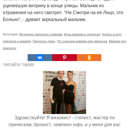
уцелевшую витрину в конце улицы. Мальчик из
отражения на него смотрит. "Не Смотри на её Лицо, это
Больно", - думает зеркальный мальчик.
Категории:
Вечерние прически и макияж
,
Игры макияж и прически
,
Играть в игру
прически и макияж
,
Прически дома
,
Что сначала макияж или прическа
,
Макияж под
прическу
Читайте также
Здравствуйте! Я визажист - стилист, мастер по
прическам, бровист, чемпион юфо, и у меня для вас