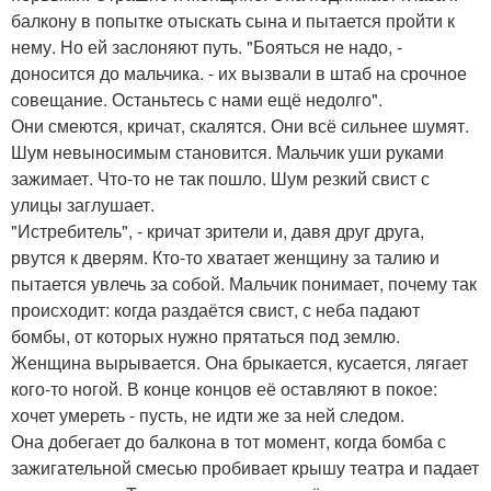
балкону в попытке отыскать сына и пытается пройти к
нему. Но ей заслоняют путь. "Бояться не надо, -
доносится до мальчика. - их вызвали в штаб на срочное
совещание. Останьтесь с нами ещё недолго".
Они смеются, кричат, скалятся. Они всё сильнее шумят.
Шум невыносимым становится. Мальчик уши руками
зажимает. Что-то не так пошло. Шум резкий свист с
улицы заглушает.
"Истребитель", - кричат зрители и, давя друг друга,
рвутся к дверям. Кто-то хватает женщину за талию и
пытается увлечь за собой. Мальчик понимает, почему так
происходит: когда раздаётся свист, с неба падают
бомбы, от которых нужно прятаться под землю.
Женщина вырывается. Она брыкается, кусается, лягает
кого-то ногой. В конце концов её оставляют в покое:
хочет умереть - пусть, не идти же за ней следом.
Она добегает до балкона в тот момент, когда бомба с
зажигательной смесью пробивает крышу театра и падает