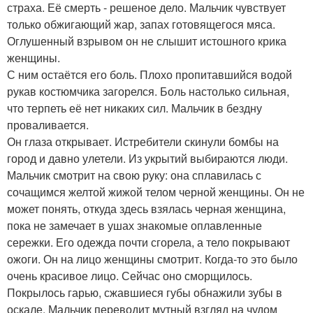
страха. Её смерть - решеное дело. Мальчик чувствует
только обжигающий жар, запах готовящегося мяса.
Оглушенный взрывом он не слышит истошного крика
женщины.
С ним остаётся его боль. Плохо пропитавшийся водой
рукав костюмчика загорелся. Боль настолько сильная,
что терпеть её нет никаких сил. Мальчик в бездну
проваливается.
Он глаза открывает. Истребители скинули бомбы на
город и давно улетели. Из укрытий выбираются люди.
Мальчик смотрит на свою руку: она сплавилась с
сочащимся желтой жижой телом черной женщины. Он не
может понять, откуда здесь взялась черная женщина,
пока не замечает в ушах знакомые оплавленные
сережки. Его одежда почти сгорела, а тело покрывают
ожоги. Он на лицо женщины смотрит. Когда-то это было
очень красивое лицо. Сейчас оно сморщилось.
Покрылось гарью, сжавшиеся губы обнажили зубы в
оскале. Мальчик переводит мутный взгляд на чудом