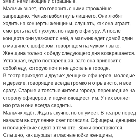
змей: немигающие и страшные.
Мальчик знает, что говорить с ними строжайше
запрещено. Нельзя взболтнуть лишнего. Они любят
ходить на концерты женщины, слушать, как она играет,
смотреть на её пухлую, но ладную фигуру. А после
концерта они уезжают с ней, а мальчик едет домой один
в машине с шофёром, говорящем на чужом языке.
Женщина только к обеду следующего дня возвращается.
Уставшая, будто постаревшая, зато она привозит с
собой еду, которую почти не достать в городе.
В театр приходят и другие: денщики офицеров, молодые
и дерзкие, говорящие всегда громко и отрывисто, и все
сразу. Старые и толстые жители города, перешедшие на
сторону офицеров, и подчиняющиеся им. У них воняет
изо рта и они всегда сердиты.
Мальчик ждёт. Ждать скучно, но он умеет. В театре перед
началом выступления свет погасили. Офицеры, денщики
и полицейские сидят в темноте. Звуки обостряются.
Слышно, как шуршат атласные юбки женщины,