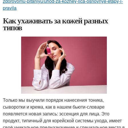
zdorovomu-pitaniyu/uhod-za-kozhey-lica-osnovnye-etapy-i-
pravila
Как ухаживать за кожей разных
типов
Только мы выучили порядок нанесения тоника,
сыворотки и крема, как в нашем бьюти-словаре
появляется новая запись: эссенция для лица. Это
продукт, типичный для корейской системы ухода, имеет
своё уникальное предназначение и специальное место в