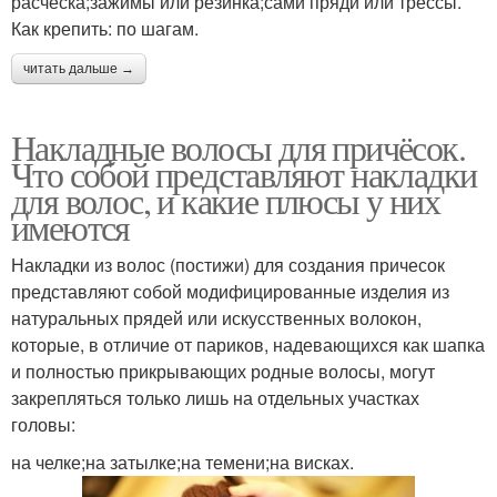
расческа;зажимы или резинка;сами пряди или трессы.
Как крепить: по шагам.
читать дальше →
Накладные волосы для причёсок.
Что собой представляют накладки
для волос, и какие плюсы у них
имеются
Накладки из волос (постижи) для создания причесок
представляют собой модифицированные изделия из
натуральных прядей или искусственных волокон,
которые, в отличие от париков, надевающихся как шапка
и полностью прикрывающих родные волосы, могут
закрепляться только лишь на отдельных участках
головы:
на челке;на затылке;на темени;на висках.