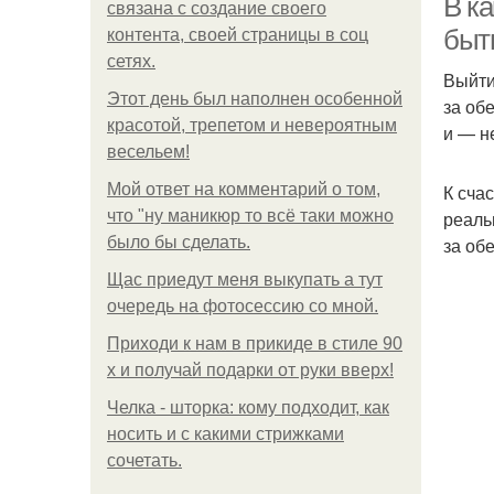
В ка
связана с создание своего
быт
контента, своей страницы в соц
сетях.
Выйти
Этот день был наполнен особенной
за об
красотой, трепетом и невероятным
и — н
весельем!
Мой ответ на комментарий о том,
К сча
что "ну маникюр то всё таки можно
реаль
было бы сделать.
за об
Щас приедут меня выкупать а тут
очередь на фотосессию со мной.
Приходи к нам в прикиде в стиле 90
х и получай подарки от руки вверх!
Челка - шторка: кому подходит, как
носить и с какими стрижками
сочетать.