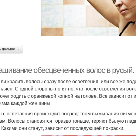
ь дальше →
ашивание обесцвеченных волос в русый.
 ли красить волосы сразу после осветления, или все же по
начен. С одной стороны понятно, что после осветления вол
хочет ходить с оранжевой копной на голове. Все зависит от 
изма каждой женщины.
сс осветления происходит посредством вымывания пигмен
ам. Волосы становятся гораздо тоньше, теряют былую гладк
. Какими они станут, зависит от последующей покраски.