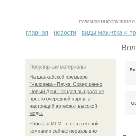
полезная информация о 
главная
новости
виды макияжа и пр
Вол
Популярные материалы
Во
На шанхайской премьере
"Человека - Паука: Совершенно
Новый День" зендея выбрала не
просто очередной наряд, а
О
настоящий артефакт высокой
моды.
Работа в MLM, то есть сетевой
компании сейчас неразрывно