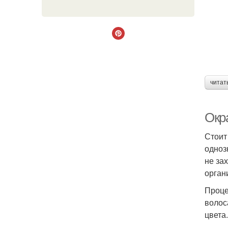
читат
Окр
Стоит
одноз
не за
орган
Проце
волос
цвета