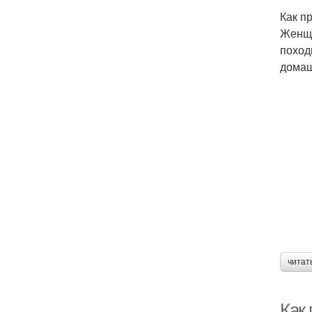
Как п
Женщи
поход
домаш
читат
Как 