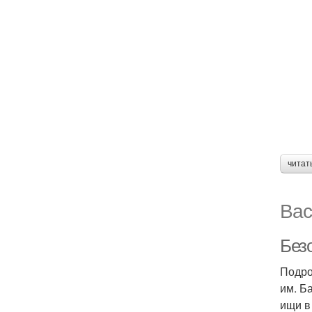
читат
Вас
Без
Подро
им. Б
ищи в