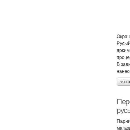
Окраш
Русый
ярким
проце
В зав
нанес
читат
Пер
рус
Парни
магаз