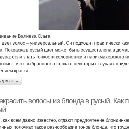
ивание Валиева Ольга
 цвет волос – универсальный. Он подходит практически каж
и. Покраска в русый цвет может быть осуществлена в дома
дура: если знать тонкости колористики и парикмахерского и
исимости от выбранного оттенка в некоторых случаях прид
ением краски.
ь дальше →
екрасить волосы из блонда в русый. Как 
ый
, как всем давно известно, отдают предпочтение блондинк
инных полочках такое разнообразие тонов блонда, что труд