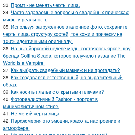
33.
Промт - не менять черты лица.
34.
Часто задаваемые вопросы о свадебных прическах:
мифы и реальность.
35.
Используя загруженное эталонное фото, сохраните
черты лица, структуру костей, тон кожи и прическу на
100% идентичными оригиналу.
36.
На нью-йоркской неделе моды состоялось яркое шоу
бренда Collina Strada, которое получило название The
World Is a Vampire.
37.
Как выбрать свадебный макияж и не прогадать?
38.
Как создавался естественный, но выразительный
образ:
39.
Как носить платье с открытыми плечами?
40.
Фотореалистичный Fashion - портрет в
минималистичном стиле.
41.
Не меняй черты лица.
42.
Парфюмерия это эмоции, красота, настроение и
атмосфера.