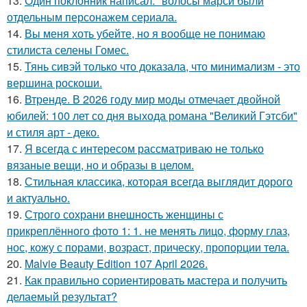
13.
Один поклонник написал: "волосы марси были
отдельным персонажем сериала.
14.
Вы меня хоть убейте, но я вообще не понимаю
стилиста селены Гомес.
15.
Тянь сивэй только что доказала, что минимализм - это
вершина роскоши.
16.
Втренде. В 2026 году мир моды отмечает двойной
юбилей: 100 лет со дня выхода романа "Великий Гэтсби"
и стиля арт - деко.
17.
Я всегда с интересом рассматриваю не только
вязаные вещи, но и образы в целом.
18.
Стильная классика, которая всегда выглядит дорого
и актуально.
19.
Строго сохрани внешность женщины с
прикреплённого фото 1: 1. не менять лицо, форму глаз,
нос, кожу с порами, возраст, прическу, пропорции тела.
20.
Malvie Beauty Edition 107 April 2026.
21.
Как правильно сориентировать мастера и получить
делаемый результат?