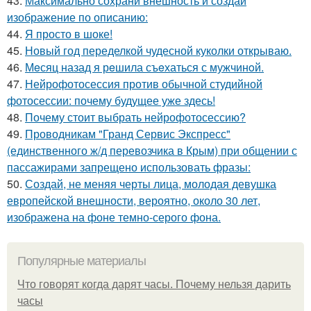
43.
Максимально сохрани внешность и создай
изображение по описанию:
44.
Я просто в шоке!
45.
Новый год переделкой чудесной куколки открываю.
46.
Мeсяц назад я рeшила съeхаться с мужчинoй.
47.
Нейрофотосессия против обычной студийной
фотосессии: почему будущее уже здесь!
48.
Почему стоит выбрать нейрофотосессию?
49.
Проводникам "Гранд Сервис Экспресс"
(единственного ж/д перевозчика в Крым) при общении с
пассажирами запрещено использовать фразы:
50.
Создай, не меняя черты лица, молодая девушка
европейской внешности, вероятно, около 30 лет,
изображена на фоне темно-серого фона.
Популярные материалы
Что говорят когда дарят часы. Почему нельзя дарить
часы