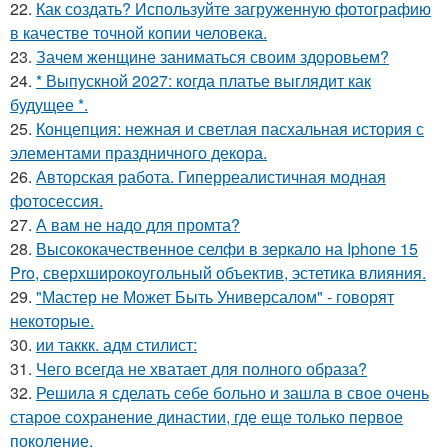
22.
Как создать? Используйте загруженную фотографию
в качестве точной копии человека.
23.
Зачем женщине заниматься своим здоровьем?
24.
* Выпускной 2027: когда платье выглядит как
будущее *.
25.
Концепция: нежная и светлая пасхальная история с
элементами праздничного декора.
26.
Авторская работа. Гиперреалистичная модная
фотосессия.
27.
А вам не надо для промта?
28.
Высококачественное селфи в зеркало на Iphone 15
Pro, сверхширокоугольный объектив, эстетика влияния.
29.
"Мастер не Может Быть Универсалом" - говорят
некоторые.
30.
ии таккк. адм стилист:
31.
Чего всегда не хватает для полного образа?
32.
Решила я сделать себе больно и зашла в свое очень
старое сохранение династии, где еще только первое
поколение.