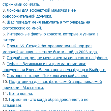
стрижками сочетать.
3.
Локоны для эффектной мамочки и её
обворожительной дочурки.
4.
Щас приедут меня выкупать а тут очередь на
фотосессию со мной.
5.
Интересные факты о красоте, которые я узнала в
питере.
6.
Промт 65. Создай фотореалистичный портрет
молодой женщины в стиле бьюти - гайда 2026 года.
7.
Создай портрет, не меняя черты лица снято на Iphone.
8.
Туфли с бусинками и ни грамма косметики:
похудевшая Елена Ваенга произвела фурор в Выборге.
9.
Самопрезентация. Психологический аспект.
10.
Подготовила для вас фото самой запрашиваемой
прически - Мальвинки.
11.
Вот и дошли.
12.
Гармония - это когда образ дополняет, а не
затмевает.