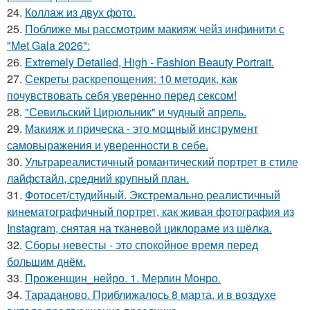
24.
Коллаж из двух фото.
25.
Поближе мы рассмотрим макияж чейз инфинити с
"Met Gala 2026":
26.
Extremely Detailed, High - Fashion Beauty Portrait.
27.
Секреты раскрепощения: 10 методик, как
почувствовать себя уверенно перед сексом!
28.
"Севильский Цирюльник" и чудный апрель.
29.
Макияж и прическа - это мощный инструмент
самовыражения и уверенности в себе.
30.
Ультрареалистичный романтический портрет в стиле
лайфстайл, средний крупный план.
31.
Фотосет/студийный. Экстремально реалистичный
кинематографичный портрет, как живая фотография из
Instagram, снятая на тканевой циклораме из шёлка.
32.
Сборы невесты - это спокойное время перед
большим днём.
33.
Проженщин_нейро. 1. Мерлин Монро.
34.
Тараданово. Приближалось 8 марта, и в воздухе