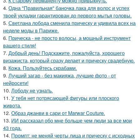
3.
К старому перманенту можно привыкнуть.
4.
Одна "Правильная" баночка лака для волос и успех
твоей укладки гарантирован до первого мытья головы.
5.
Светлана лобода сменила прическу и удивила всех на
неделе моды в Париже.
6.
Прическа - не просто волосы, а мощный инструмент
вашего стиля!
7.
Добрый день! Подскажите, пожалуйста, хорошего
визажиста, который сразу делает и прическу свадебную.
8.
Кожа. Пользуйтесь скрабами.
9.
Лучший загар - без макияжа, лучшие фото - от
нейросети!
10.
Лободу не узнать.
11.
У тебя нет потрясающей фигуры или плоского
живота.
12.
Образ джанви в сари от Marwar Couture.
13.
ИИ рассказал обо мне больше чем люди за все мои
43 года.
14.
Промпт: не меняй черты лица и прическу с исходных