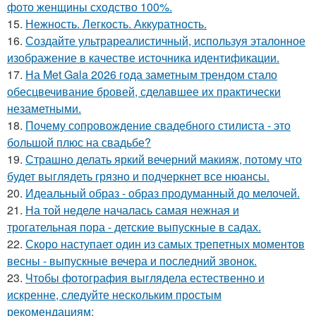
фото женщины сходство 100%.
15.
Нежность. Легкость. Аккуратность.
16.
Создайте ультрареалистичный, используя эталонное
изображение в качестве источника идентификации.
17.
На Met Gala 2026 года заметным трендом стало
обесцвечивание бровей, сделавшее их практически
незаметными.
18.
Почему сопровождение свадебного стилиста - это
большой плюс на свадьбе?
19.
Страшно делать яркий вечерний макияж, потому что
будет выглядеть грязно и подчеркнет все нюансы.
20.
Идеальный образ - образ продуманный до мелочей.
21.
На той неделе началась самая нежная и
трогательная пора - детские выпускные в садах.
22.
Скоро наступает один из самых трепетных моментов
весны - выпускные вечера и последний звонок.
23.
Чтобы фотография выглядела естественно и
искренне, следуйте нескольким простым
рекомендациям: