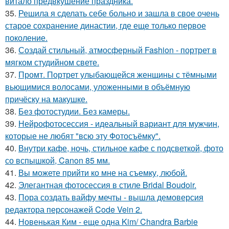
витало предвкушение праздника.
35.
Решила я сделать себе больно и зашла в свое очень
старое сохранение династии, где еще только первое
поколение.
36.
Создай стильный, атмосферный Fashion - портрет в
мягком студийном свете.
37.
Промт. Портрет улыбающейся женщины с тёмными
вьющимися волосами, уложенными в объёмную
причёску на макушке.
38.
Без фотостудии. Без камеры.
39.
Нейрофотосессия - идеальный вариант для мужчин,
которые не любят "всю эту Фотосъёмку".
40.
Внутри кафе, ночь, стильное кафе с подсветкой, фото
со вспышкой, Canon 85 мм.
41.
Вы можете прийти ко мне на съемку, любой.
42.
Элегантная фотосессия в стиле Bridal Boudoir.
43.
Пора создать вайфу мечты - вышла демоверсия
редактора персонажей Code Vein 2.
44.
Новенькая Ким - еще одна Kim/ Chandra Barbie