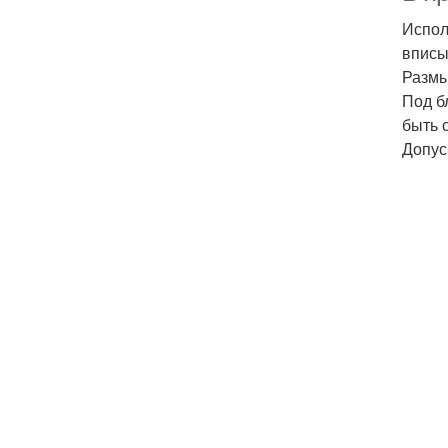
Испол
вписы
Размы
Под б
быть 
Допус