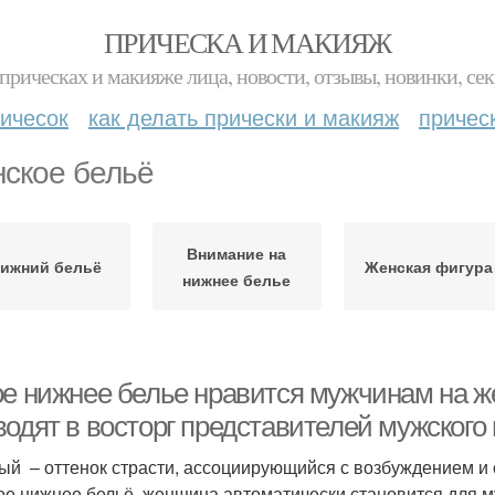
ПРИЧЕСКА И МАКИЯЖ
прическах и макияже лица, новости, отзывы, новинки, сек
ичесок
как делать прически и макияж
причес
ское бельё
Внимание на
ижний бельё
Женская фигура
нижнее белье
ое нижнее белье нравится мужчинам на ж
водят в восторг представителей мужского
ый – оттенок страсти, ассоциирующийся с возбуждением и
ое нижнее бельё, женщина автоматически становится для 