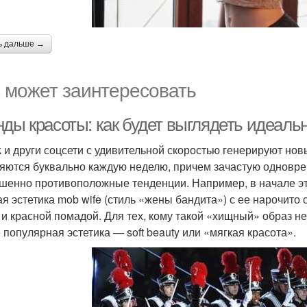
ь дальше →
 может заинтересовать
ды красоты: как будет выглядеть идеальн
k и други соцсети с удивительной скоростью генерируют но
яются буквально каждую неделю, причем зачастую одновре
шенно противоположные тенденции. Например, в начале эт
ая эстетика mob wife (стиль «жены бандита») с ее нарочит
 и красной помадой. Для тех, кому такой «хищный» образ не 
 популярная эстетика — soft beauty или «мягкая красота».