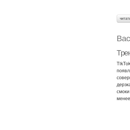
читат
Вас
Трен
TikTo
появл
совер
дерзк
смоки
менее