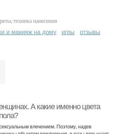
реты, техника нанесения
ки и макияж на дому
игры
отзывы
енщинах. А какие именно цвета
 пола?
 сексуальным влечением. Поэтому, надев
мужчины объектом вожделения, в разы повышает