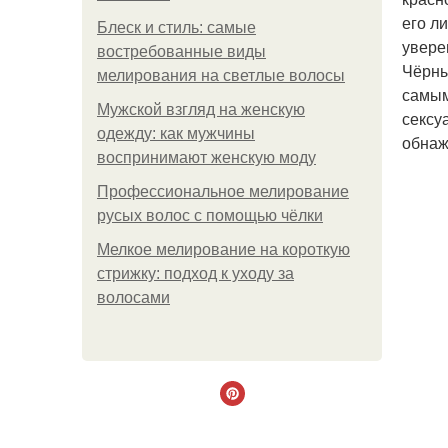
его л
Блеск и стиль: самые
увере
востребованные виды
Чёрны
мелирования на светлые волосы
самым
Мужской взгляд на женскую
сексу
одежду: как мужчины
обнаж
воспринимают женскую моду
Профессиональное мелирование
русых волос с помощью чёлки
Мелкое мелирование на короткую
стрижку: подход к уходу за
волосами