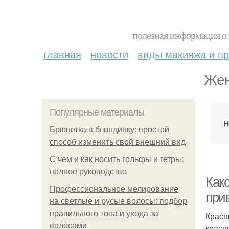
полезная информация о 
главная
новости
виды макияжа и пр
Жен
Популярные материалы
Н
Брюнетка в блондинку: простой
способ изменить свой внешний вид
С чем и как носить гольфы и гетры:
полное руководство
Как
Профессиональное мелирование
при
на светлые и русые волосы: подбор
правильного тона и ухода за
Красн
волосами
красн