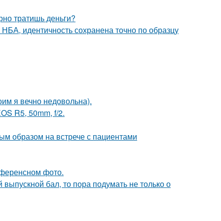
арно тратишь деньги?
 НБА, идентичность сохранена точно по образцу
оим я вечно недовольна).
OS R5, 50mm, f/2.
ым образом на встрече с пациентами
референсном фото.
выпускной бал, то пора подумать не только о