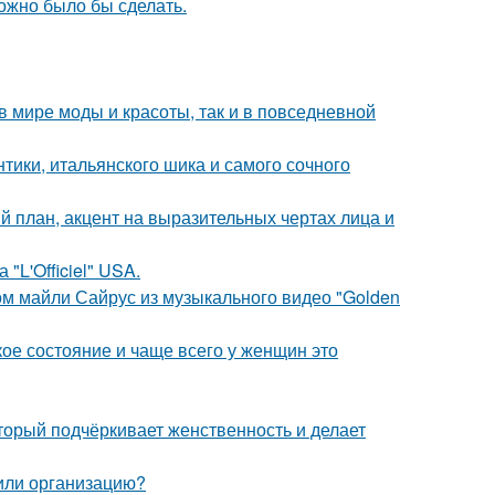
можно было бы сделать.
 в мире моды и красоты, так и в повседневной
нтики, итальянского шика и самого сочного
й план, акцент на выразительных чертах лица и
"L'Officiel" USA.
ом майли Сайрус из музыкального видео "Golden
кое состояние и чаще всего у женщин это
торый подчёркивает женственность и делает
 или организацию?