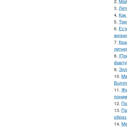
2.
Мой
3.
Лет
4.
Как
5.
Тре
6.
Ест
жизни
7.
Кра
летне
8.
{Пр
факту
9.
Элл
10.
Ma
Burnin
11.
Же
поним
12.
По
13.
Пр
образ
14.
Ме