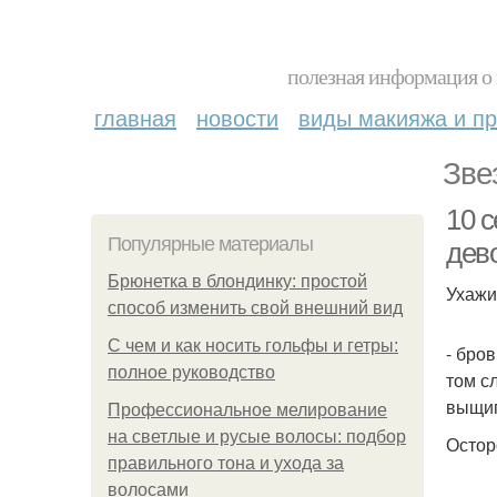
полезная информация о 
главная
новости
виды макияжа и пр
Зве
10 
Популярные материалы
дево
Брюнетка в блондинку: простой
Ухажи
способ изменить свой внешний вид
С чем и как носить гольфы и гетры:
- бро
полное руководство
том с
выщип
Профессиональное мелирование
на светлые и русые волосы: подбор
Остор
правильного тона и ухода за
волосами