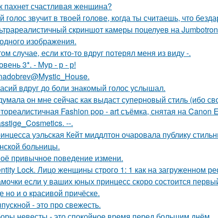
к пахнет счастливая женщина?
й голос звучит в твоей голове, когда ты считаешь, что безд
ьтрареалистичный скриншот камеры поцелуев на Jumbotron
ходного изображения.
том случае, если кто-то вдруг потерял меня из виду -.
овень 3*. - Мур - р - р!
nadobrev@Mystic_House.
асий вдруг до боли знакомый голос услышал.
думала он мне сейчас как выдаст суперновый стиль (ибо св
тореалистичная Fashion pop - art съёмка, снятая на Canon E
sstige_Cosmetics. --.
инцесса уэльская Кейт миддлтон очаровала публику стильн
нской больницы.
оё привычное поведение измени.
entity Lock. Лицо женщины строго 1: 1 как на загруженном 
мочки если у ваших юных принцесс скоро состоится первый 
е но и о красивой причёске.
пускной - это про свежесть.
оры невесты - это спокойное время перед большим днём.