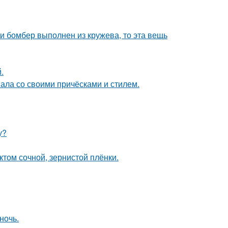
и бомбер выполнен из кружева, то эта вещь
.
вала со своими причёсками и стилем.
у?
ктом сочной, зернистой плёнки.
ночь.