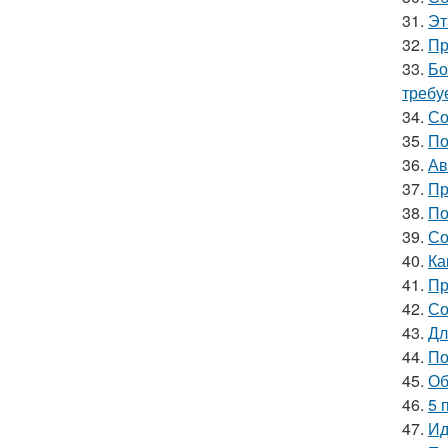
31.
Эт
32.
Пр
33.
Бо
требу
34.
Со
35.
По
36.
Ав
37.
Пр
38.
По
39.
Со
40.
Ка
41.
Пр
42.
Со
43.
Дл
44.
По
45.
Об
46.
5 
47.
Ид