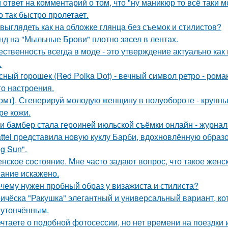
 ответ на комментарий о том, что "ну маникюр то всё таки 
о так быстро пролетает.
 выглядеть как на обложке глянца без съемок и стилистов?
нд на "Мыльные Брови" плотно засел в лентах.
ественность всегда в моде - это утверждение актуально как
.
сный горошек (Red Polka Dot) - вечный символ ретро - рома
го настроения.
омт}. Сгенерируй молодую женщину в полуобороте - крупны
ре кожи.
и бамбер стала героиней июльской съёмки онлайн - журнала 
ttel представила новую куклу Барби, вдохновлённую образ
g Sun".
нское состояние. Мне часто задают вопрос, что такое женс
ание искажено.
чему нужен пробный образ у визажиста и стилиста?
ичёска "Ракушка" элегантный и универсальный вариант, ко
 утончённым.
чтаете о подобной фотосессии, но нет времени на поездки