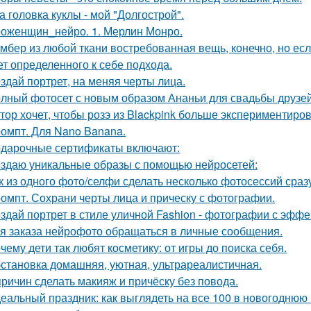
а головка куклы - мой "Долгострой".
оженщин_нейро. 1. Мерлин Монро.
мбер из любой ткани востребованная вещь, конечно, но есл
ет определенного к себе подхода.
здай портрет, на меняя черты лица.
лный фотосет с новым образом Ананьи для свадьбы друзей
тор хочет, чтобы розэ из Blackpink больше экспериментиро
омпт. Для Nano Banana.
дарочные сертификаты включают:
здаю уникальные образы с помощью нейросетей:
к из одного фото/селфи сделать несколько фотосессий сраз
омпт. Сохрани черты лица и прическу с фотографии.
здай портрет в стиле уличной Fashion - фотографии с эффе
я заказа нейрофото обращаться в личные сообщения.
чему дети так любят косметику: от игры до поиска себя.
становка домашняя, уютная, ультрареалистичная.
причин сделать макияж и причёску без повода.
еальный праздник: как выглядеть на все 100 в новогоднюю 