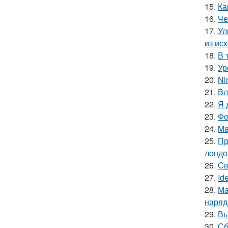
15.
Ка
16.
Че
17.
Ул
из ис
18.
В 
19.
Ур
20.
Ni
21.
Вл
22.
Я 
23.
Фо
24.
Ma
25.
Пр
лондо
26.
Св
27.
Id
28.
Ма
наряд
29.
Вы
30.
Сб