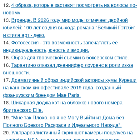
12.
4 образа, которые заставят посмотреть на волосы по-
новому.
13.
Втренде. В 2026 году мир моды отмечает двойной
юбилей: 100 лет со дня выхода романа "Великий Гэтсби"
и стиля арт - деко.
14.
Фотосессия - это возможность запечатлеть её
индивидуальность, юность и эмоции.
15.
Образ для творческой съемки в боксерском стиле.
16.
Тарантино отказал дженнифер лоуренс в роли из-за
внешности.
17.
Драматичный образ индийской актрисы хумы Куреши
на каннском кинофестивале 2019 года, созданный
французским брендом Mae Paris.
18.
Шикарная доджа кэт на обложке нового номера
британского Elle.
19.
"Мне так Плохо, но я не Могу Выйти из Дома без
Полного Боевого Раскраса и Идеального Наряда".
20.
Ультрареалистичный скриншот камеры поцелуев на
Jumbotron НБА, идентичность сохранена точно по