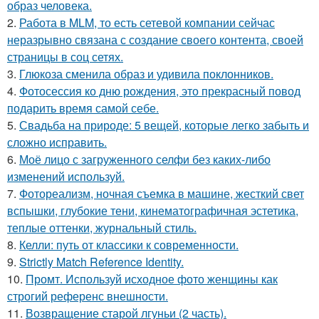
образ человека.
2.
Работа в MLM, то есть сетевой компании сейчас
неразрывно связана с создание своего контента, своей
страницы в соц сетях.
3.
Глюкоза сменила образ и удивила поклонников.
4.
Фотосессия ко дню рождения, это прекрасный повод
подарить время самой себе.
5.
Свадьба на природе: 5 вещей, которые легко забыть и
сложно исправить.
6.
Моё лицо с загруженного селфи без каких-либо
изменений используй.
7.
Фотореализм, ночная съемка в машине, жесткий свет
вспышки, глубокие тени, кинематографичная эстетика,
теплые оттенки, журнальный стиль.
8.
Келли: путь от классики к современности.
9.
Strictly Match Reference Identity.
10.
Промт. Используй исходное фото женщины как
строгий референс внешности.
11.
Возвращение старой лгуньи (2 часть).