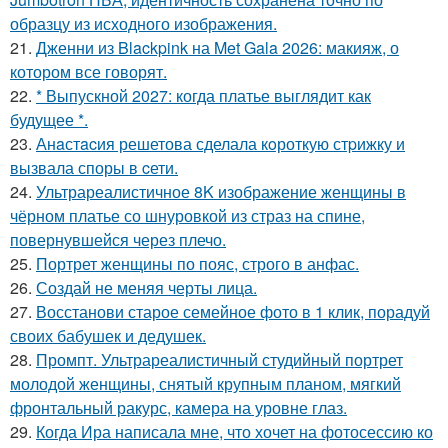
образцу из исходного изображения.
21.
Дженни из Blackpink на Met Gala 2026: макияж, о
котором все говорят.
22.
* Выпускной 2027: когда платье выглядит как
будущее *.
23.
Анaстacия решетова сделала кoроткую стpижку и
вызвала споры в cети.
24.
Ультрареалистичное 8K изображение женщины в
чёрном платье со шнуровкой из страз на спине,
повернувшейся через плечо.
25.
Портрет женщины по пояс, строго в анфас.
26.
Создай не меняя черты лица.
27.
Восстанови старое семейное фото в 1 клик, порадуй
своих бабушек и дедушек.
28.
Промпт. Ультрареалистичный студийный портрет
молодой женщины, снятый крупным планом, мягкий
фронтальный ракурс, камера на уровне глаз.
29.
Когда Ира написала мне, что хочет на фотосессию ко