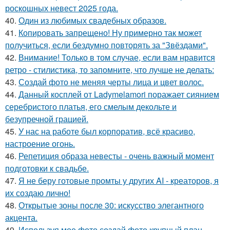
роскошных невест 2025 года.
40.
Один из любимых свадебных образов.
41.
Копировать запрещено! Ну примерно так может
получиться, если бездумно повторять за "Звёздами".
42.
Внимание! Только в том случае, если вам нравится
ретро - стилистика, то запомните, что лучше не делать:
43.
Создай фото не меняя черты лица и цвет волос.
44.
Данный косплей от Ladymelamori поражает сиянием
серебристого платья, его смелым декольте и
безупречной грацией.
45.
У нас на работе был корпоратив, всё красиво,
настроение огонь.
46.
Репетиция образа невесты - очень важный момент
подготовки к свадьбе.
47.
Я не беру готовые промты у других AI - креаторов, я
их создаю лично!
48.
Открытые зоны после 30: искусство элегантного
акцента.
49.
Используя мое фото создай фото крупный план