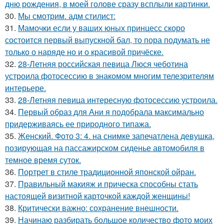
дню рождения, в моей голове сразу всплыли картинки.
30.
Мы смотрим. адм стилист:
31.
Мамочки если у ваших юных принцесс скоро
состоится первый выпускной бал, то пора подумать не
только о наряде но и о красивой причёске.
32.
28-Летняя российская певица Люся чеботина
устроила фотосессию в знакомом многим телезрителям
интерьере.
33.
28-Летняя певица интересную фотосессию устроила.
34.
Первый образ для Ани я подобрала максимально
придерживаясь ее природного типажа.
35.
Женский. Фото 3: 4. на снимке запечатлена девушка,
позирующая на пассажирском сиденье автомобиля в
темное время суток.
36.
Портрет в стиле традиционной японской ойран.
37.
Правильный макияж и прическа способны стать
настоящей визитной карточкой каждой женщины!
38.
Критически важно: сохранение внешности.
39.
Начинаю разбирать большое количество фото моих