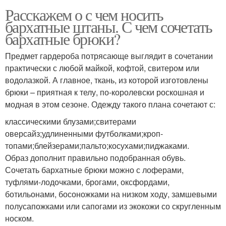
Расскажем о с чем носить
бархатные штаны. С чем сочетать
бархатные брюки?
Предмет гардероба потрясающе выглядит в сочетании
практически с любой майкой, кофтой, свитером или
водолазкой. А главное, ткань, из которой изготовлены
брюки – приятная к телу, по-королевски роскошная и
модная в этом сезоне. Одежду такого плана сочетают с:
классическими блузами;свитерами
оверсайз;удлиненными футболками;кроп-
топами;блейзерами;пальто;косухами;пиджаками.
Образ дополнит правильно подобранная обувь.
Сочетать бархатные брюки можно с лоферами,
туфлями-лодочками, брогами, оксфордами,
ботильонами, босоножками на низком ходу, замшевыми
полусапожками или сапогами из экокожи со скругленным
носком.