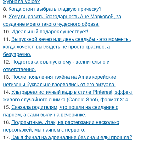
журнала Voice?
8.
Когда стоит выбрать гладкую прическу?
9.
Хочу выразить благодарность Ане Марковой, за
создание моего такого чудесного образа.
10.
Идеальный подарок существует!
11.
Выпускной вечер или день свадьбы - это моменты,
когда хочется выглядеть не просто красиво, а
безупречно.
12.
Подготовка к выпускному - волнительно и
ответственно.
13.
После появления тэхёна на Amas корейские
нетизены буквально взорвались от его визуала.
14.
Ультрареалистичный кадр в стиле Pinterest, эффект
живого случайного снимка (Candid Shot), формат 3: 4.
15.
Сказала родителям, что пошли на свидание с
парнем, а сами были на вечеринке.
16.
Подопытные. Итак, на растерзании несколько
персонажей, мы начнем с первого.
17.
Как я финал на адреналине без сна и еды прошла?