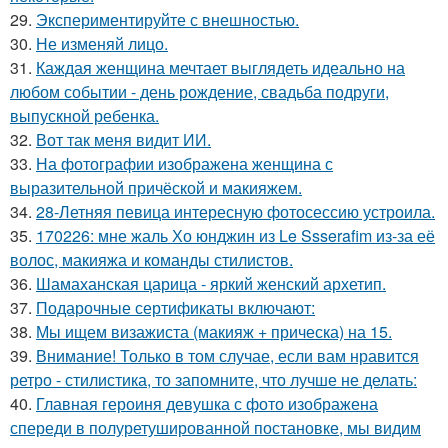
29.
Экспериментируйте с внешностью.
30.
Не изменяй лицо.
31.
Каждая женщина мечтает выглядеть идеально на
любом событии - день рождение, свадьба подруги,
выпускной ребенка.
32.
Вот так меня видит ИИ.
33.
На фотографии изображена женщина с
выразительной причёской и макияжем.
34.
28-Летняя певица интересную фотосессию устроила.
35.
170226: мне жаль Хо юнджин из Le Ssserafim из-за её
волос, макияжа и команды стилистов.
36.
Шамаханская царица - яркий женский архетип.
37.
Подарочные сертификаты включают:
38.
Мы ищем визажиста (макияж + прическа) на 15.
39.
Внимание! Только в том случае, если вам нравится
ретро - стилистика, то запомните, что лучше не делать:
40.
Главная героиня девушка с фото изображена
спереди в полуретушированной постановке, мы видим