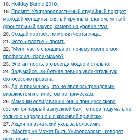
18.
Holiday Barbie 2010.
19.
Промпт. Ультрареалистичный студийный портрет
молодой женщины, снятый крупным планом, мягкий
фронтальный ракурс, камера на уровне глаз.
20.
Создай портрет, не меняя черты лица.
21.
Фото + платье + промт.
22.
"Меня часто спрашивают, почему именно моя
профессия - парикмахер?
23.
Элегантность, это всегда модно и стильно.
24.
Задумайся. 28-Летняя певица увлекательную
фотосессию провела.
25.
Да, я признаюсь, что не являюсь трендовым
визажистом и стилистом по прическам.
26.
Мамочки если у ваших юных принцесс скоро
состоится первый выпускной бал, то пора подумать не
только о наряде но и о красивой причёске.
27.
Акция на азиатский уход за волосами.
28.
"Мастер не Может Быть Универсалом" - говорят
некоторые.