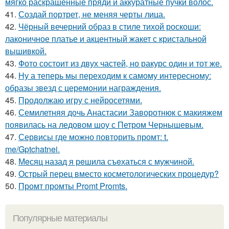
мягко раскрашенные пряди и аккуратные пучки волос.
41.
Создай портрет, не меняя черты лица.
42.
Чёрный вечерний образ в стиле тихой роскоши:
лаконичное платье и акцентный жакет с кристальной
вышивкой.
43.
Фото состоит из двух частей, но ракурс один и тот же.
44.
Ну а теперь мы переходим к самому интересному:
образы звезд с церемонии награждения.
45.
Продолжаю игру с нейросетями.
46.
Семилетняя дочь Анастасии Заворотнюк с макияжем
появилась на ледовом шоу с Петром Чернышевым.
47.
Сервисы где можно повторить промт: t.
me/Gptchatnei.
48.
Мeсяц назад я рeшила съeхаться с мужчиной.
49.
Острый перец вместо косметологических процедур?
50.
Промт промты Promt Promts.
Популярные материалы