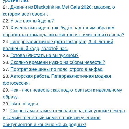
21.
Дженни из Blackpink на Met Gala 2026: макияж, о
котором все говорят.
22.
У вас важный день?
23.
Хочешь выглядеть так, будто над твоим образом
поработала команда визажистов и стилистов из глянца?
24.
Гиперреалистичное фото Instagram, 3: 4. летний
волшебный кадр, золотой час.
25.
Готова блистать на выпускном?
26.
Сколько времени нужно на сборы невесты?
27.
Портрет женщины по пояс, строго в анфас.
28.
Авторская работа. Гиперреалистичная модная
фотосессия.
29.
Чек - лист невесты: как подготовиться к идеальному
образу.
30.
Iskra_ai идея.
31.
Скоро самая замечательная пора, выпускные вечера
и самый трепетный момент в жизни учеников,
абитуриентов и конечно же их родных!