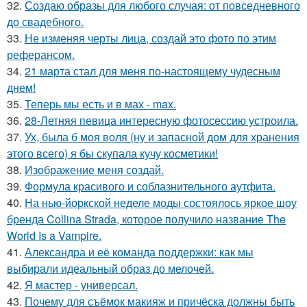
32.
Создаю образы для любого случая: от повседневного
до свадебного.
33.
Не изменяя черты лица, создай это фото по этим
реферансом.
34.
21 марта стал для меня по-настоящему чудесным
днем!
35.
Теперь мы есть и в мах - max.
36.
28-Летняя певица интересную фотосессию устроила.
37.
Ух, была б моя воля (ну и запасной дом для хранения
этого всего) я бы скупала кучу косметики!
38.
Изображение меня создай.
39.
Формула красивого и соблазнительного аутфита.
40.
На нью-йоркской неделе моды состоялось яркое шоу
бренда Collina Strada, которое получило название The
World Is a Vampire.
41.
Александра и её команда поддержки: как мы
выбирали идеальный образ до мелочей.
42.
Я мастер - универсал.
43.
Почему для съёмок макияж и причёска должны быть