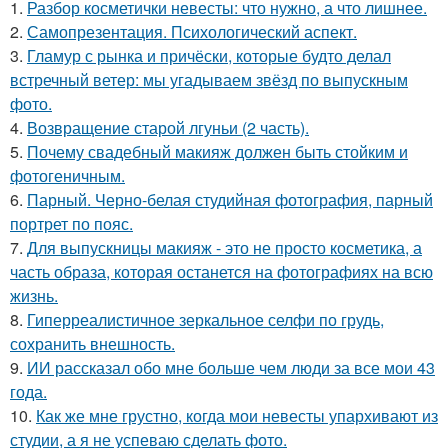
1.
Разбор косметички невесты: что нужно, а что лишнее.
2.
Самопрезентация. Психологический аспект.
3.
Гламур с рынка и причёски, которые будто делал
встречный ветер: мы угадываем звёзд по выпускным
фото.
4.
Возвращение старой лгуньи (2 часть).
5.
Почему свадебный макияж должен быть стойким и
фотогеничным.
6.
Парный. Черно-белая студийная фотография, парный
портрет по пояс.
7.
Для выпускницы макияж - это не просто косметика, а
часть образа, которая останется на фотографиях на всю
жизнь.
8.
Гиперреалистичное зеркальное селфи по грудь,
сохранить внешность.
9.
ИИ рассказал обо мне больше чем люди за все мои 43
года.
10.
Как же мне грустно, когда мои невесты упархивают из
студии, а я не успеваю сделать фото.