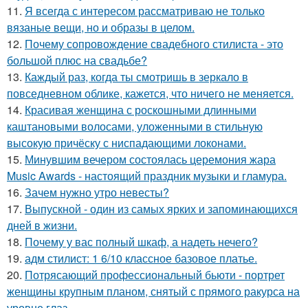
11.
Я всегда с интересом рассматриваю не только
вязаные вещи, но и образы в целом.
12.
Почему сопровождение свадебного стилиста - это
большой плюс на свадьбе?
13.
Каждый раз, когда ты смотришь в зеркало в
повседневном облике, кажется, что ничего не меняется.
14.
Красивая женщина с роскошными длинными
каштановыми волосами, уложенными в стильную
высокую причёску с ниспадающими локонами.
15.
Минувшим вечером состоялась церемония жара
Music Awards - настоящий праздник музыки и гламура.
16.
Зачем нужно утро невесты?
17.
Выпускной - один из самых ярких и запоминающихся
дней в жизни.
18.
Почему у вас полный шкаф, а надеть нечего?
19.
адм стилист: 1 6/10 классное базовое платье.
20.
Потрясающий профессиональный бьюти - портрет
женщины крупным планом, снятый с прямого ракурса на
уровне глаз.