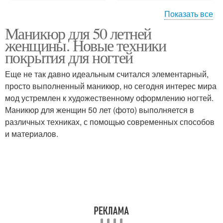
Показать все
Маникюр для 50 летней
Французский шик
Стиль в одежде
женщины. Новые техники
покрытия для ногтей
Еще не так давно идеальным считался элементарный,
просто выполненный маникюр, но сегодня интерес мира
Уличный стиль
Стиль для пенсионерок
мод устремлен к художественному оформлению ногтей.
Маникюр для женщин 50 лет (фото) выполняется в
различных техниках, с помощью современных способов
и материалов.
Платья в французском
Стиль в макияже
стиле
Макияж в французском
Французский шарм
стиле