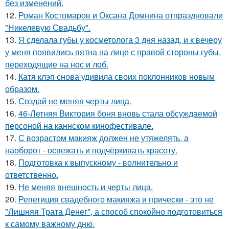
без изменений.
12.
Роман Костомаров и Оксана Домнина отпраздновали
"Никелевую Свадьбу".
13.
Я сделала губы у косметолога 3 дня назад, и к вечеру
у меня появились пятна на лице с правой стороны губы,
переходящие на нос и лоб.
14.
Катя клэп снова удивила своих поклонников новым
образом.
15.
Создай не меняя черты лица.
16.
46-Летняя Виктория боня вновь стала обсуждаемой
персоной на каннском кинофестивале.
17.
С возрастом макияж должен не утяжелять, а
наоборот - освежать и подчёркивать красоту.
18.
Подготовка к выпускному - волнительно и
ответственно.
19.
Не меняя внешность и черты лица.
20.
Репетиция свадебного макияжа и прически - это не
"Лишняя Трата Денег", а способ спокойно подготовиться
к самому важному дню.