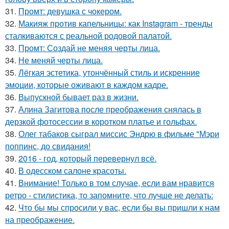
31.
Промт: девушка с чокером.
32.
Макияж против капельницы: как Instagram - тренды
сталкиваются с реальной родовой палатой.
33.
Промт: Создай не меняя черты лица.
34.
Не меняй черты лица.
35.
Лёгкая эстетика, утончённый стиль и искренние
эмоции, которые оживают в каждом кадре.
36.
Выпускной бывает раз в жизни.
37.
Алина Загитова после преображения снялась в
дерзкой фотосессии в коротком платье и гольфах.
38.
Олег табаков сыграл миссис Эндрю в фильме "Мэри
поппинс, до свидания!
39.
2016 - год, который перевернул всё.
40.
В одесском салоне красоты.
41.
Внимание! Только в том случае, если вам нравится
ретро - стилистика, то запомните, что лучше не делать:
42.
Что бы мы спросили у вас, если бы вы пришли к нам
на преображение.