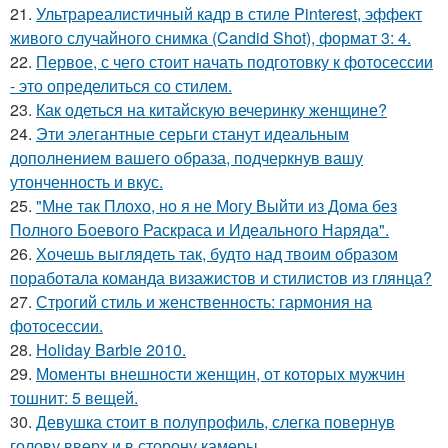
21.
Ультрареалистичный кадр в стиле Pinterest, эффект
живого случайного снимка (Candid Shot), формат 3: 4.
22.
Первое, с чего стоит начать подготовку к фотосессии
- это определиться со стилем.
23.
Как одеться на китайскую вечеринку женщине?
24.
Эти элегантные серьги станут идеальным
дополнением вашего образа, подчеркнув вашу
утонченность и вкус.
25.
"Мне так Плохо, но я не Могу Выйти из Дома без
Полного Боевого Раскраса и Идеального Наряда".
26.
Хочешь выглядеть так, будто над твоим образом
поработала команда визажистов и стилистов из глянца?
27.
Строгий стиль и женственность: гармония на
фотосессии.
28.
Holiday Barbie 2010.
29.
Моменты внешности женщин, от которых мужчин
тошнит: 5 вещей.
30.
Девушка стоит в полупрофиль, слегка повернув
голову вверх и в сторону камеры.