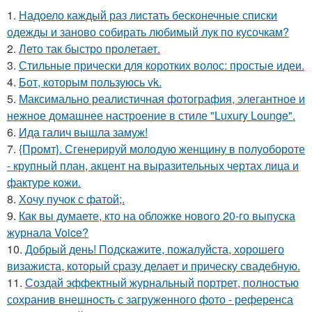
1.
Надоело каждый раз листать бесконечные списки
одежды и заново собирать любимый лук по кусочкам?
2.
Лето так быстро пролетает.
3.
Стильные прически для коротких волос: простые идеи.
4.
Бот, которым пользуюсь vk.
5.
Максимально реалистичная фотография, элегантное и
нежное домашнее настроение в стиле "Luxury Lounge".
6.
Ида галич вышла замуж!
7.
{Промт}. Сгенерируй молодую женщину в полуобороте
- крупный план, акцент на выразительных чертах лица и
фактуре кожи.
8.
Хочу пучок с фатой;.
9.
Как вы думаете, кто на обложке нового 20-го выпуска
журнала Voice?
10.
Добрый день! Подскажите, пожалуйста, хорошего
визажиста, который сразу делает и прическу свадебную.
11.
Создай эффектный журнальный портрет, полностью
сохранив внешность с загруженного фото - референса